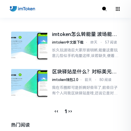
imtoken怎么转能量 波场能量
转换教程
imtoken中文版下载
⋅
昨天
⋅
57 阅读
长久玩波场后大家尽皆明晰,能量这套玩
意儿恰似手机电量这样,设若缺失,便着实
关乎任何事项也难以做成。不论旨在实
施与波场相关转账特定TRC-20代币之举
区块驿站是什么？对标美元的
ETH到底咋回事
imtoken钱包2.0
⋅
前天
⋅
80 阅读
我在币圈那可是折腾好些年了,前些日子
有个人问我区块驿站是啥,还说它是对标
美元的ETH,说实在的,刚开始的时候我也
犯难,这词听起来可挺吓人的。之后我翻
找了些资料
‹‹
››
1
热门阅读