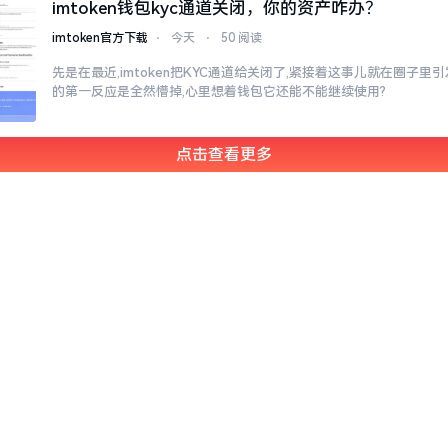
imtoken钱包kyc通道关闭，你的资产咋办？
imtoken官方下载
⋅
今天
⋅
50 阅读
先是在最近,imtoken把KYC通道给关闭了,紧接着这事儿就在圈子
的第一反应是全然懵掉,心里想着钱包它还能不能继续使用?
点击查看更多