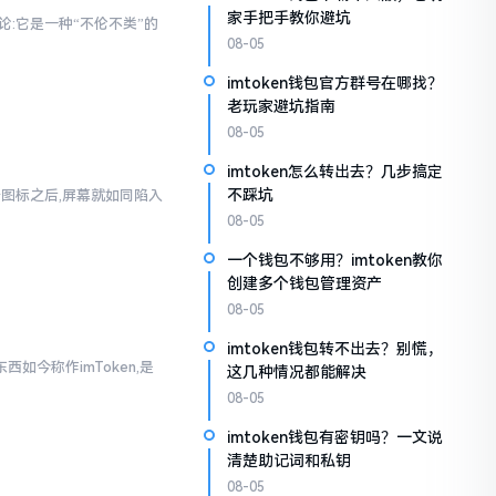
家手把手教你避坑
论:它是一种“不伦不类”的
08-05
imtoken钱包官方群号在哪找？
老玩家避坑指南
08-05
imtoken怎么转出去？几步搞定
不踩坑
那个图标之后,屏幕就如同陷入
08-05
一个钱包不够用？imtoken教你
创建多个钱包管理资产
08-05
imtoken钱包转不出去？别慌，
西如今称作imToken,是
这几种情况都能解决
08-05
imtoken钱包有密钥吗？一文说
清楚助记词和私钥
08-05