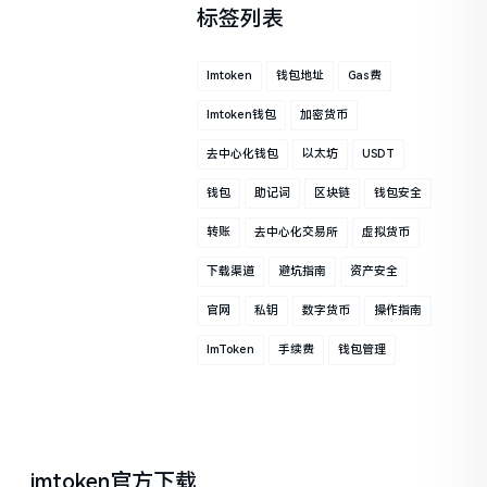
标签列表
Imtoken
钱包地址
Gas费
Imtoken钱包
加密货币
去中心化钱包
以太坊
USDT
钱包
助记词
区块链
钱包安全
转账
去中心化交易所
虚拟货币
下载渠道
避坑指南
资产安全
官网
私钥
数字货币
操作指南
ImToken
手续费
钱包管理
imtoken官方下载