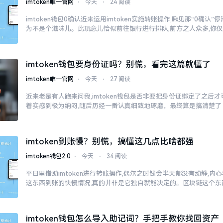
imtoken唯一官网
⋅
今天
⋅
24 阅读
imtoken钱包0确认近来运用imtoken实施转账操作,瞅见那“0确认
为不是个滋味儿。此玩意儿恰似前往银行进行排队,前方之人众多,你
imtoken钱包要身份证吗？别慌，看完这篇就懂了
imtoken唯一官网
⋅
今天
⋅
27 阅读
近来老是有人跑来问我,imtoken钱包是否非要把身份证绑定了之后
着实感到极为纳闷,随后历经一番认真细致地琢磨，最终算是搞清楚了
imtoken到账慢？别慌，搞懂这几点比啥都强
imtoken钱包2.0
⋅
今天
⋅
34 阅读
平日里借助imtoken进行转账操作,偶尔之时钱会半天都没有动静,
这东西到账的快慢情况,真的并非是它独自就能决定的。区块链这个东
imtoken钱包怎么导入助记词？手把手教你找回资产