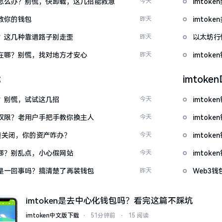
钱包怎么办？别慌，快卸载，这几招能救急
今天
imto
拯救你的钱包
昨天
imto
么下？这几种靠谱路子别走歪
昨天
以太坊行
底藏在哪？别慌，找对地方才安心
昨天
imto
载
imtok
不开？别慌，试试这几招
今天
imto
么改权限？老用户手把手教你换主人
今天
imto
c通道关闭，你的资产咋办？
今天
imto
一在哪？别乱点，小心假网站
今天
imto
钱包是一回事吗？搞清楚了再装钱包
昨天
Web3钱
imtoken是去中心化钱包吗？看完这篇不踩坑
imtoken中文版下载
⋅
51分钟前
⋅
15 阅读