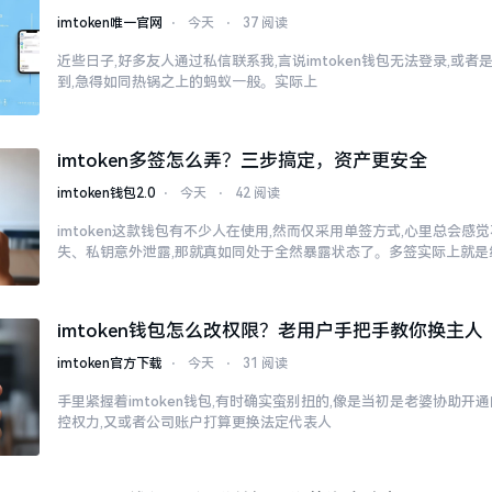
imtoken唯一官网
⋅
今天
⋅
37 阅读
近些日子,好多友人通过私信联系我,言说imtoken钱包无法登录,或
到,急得如同热锅之上的蚂蚁一般。实际上
imtoken多签怎么弄？三步搞定，资产更安全
imtoken钱包2.0
⋅
今天
⋅
42 阅读
imtoken这款钱包有不少人在使用,然而仅采用单签方式,心里总会
失、私钥意外泄露,那就真如同处于全然暴露状态了。多签实际上就是
imtoken钱包怎么改权限？老用户手把手教你换主人
imtoken官方下载
⋅
今天
⋅
31 阅读
手里紧握着imtoken钱包,有时确实蛮别扭的,像是当初是老婆协助开
控权力,又或者公司账户打算更换法定代表人