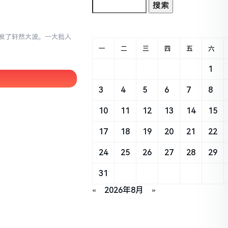
里引发了轩然大波。一大批人
一
二
三
四
五
六
1
3
4
5
6
7
8
10
11
12
13
14
15
17
18
19
20
21
22
24
25
26
27
28
29
31
«
2026年8月
»