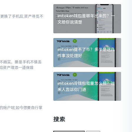
imtoken钱包是哪年出来的？一
者是更换了手机后,资产寻觅不
文给你说清楚
imtoken提不了币？多半是这几
件事没处理好
感觉不踏实。要是手机不慎丢
给资产增添一道保障
imtoken冷钱包能量怎么搞？过
来人告诉你门道
通的账户呢,如今想要自行掌
搜索