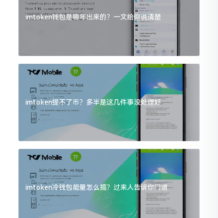
imtoken钱包是哪年出来的？一文给你说清楚
imtoken提不了币？多半是这几件事没处理好
imtoken冷钱包能量怎么搞？过来人告诉你门道