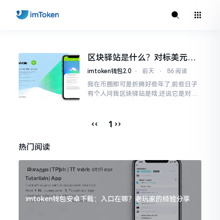
区块驿站是什么？对标美元的
ETH到底咋回事
imtoken钱包2.0
⋅
前天
⋅
86 阅读
我在币圈那可是折腾好些年了,前些日子
有个人问我区块驿站是啥,还说它是对标
美元的ETH,说实在的,刚开始的时候我也
犯难,这词听起来可挺吓人的。之后我翻
找了些资料
‹‹
››
1
热门阅读
imtoken钱包安卓下载：入口在哪？老玩家的经验分享