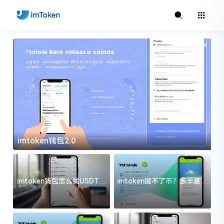
imtoken钱包2.0
i
imtoken钱包怎么找USDT地
imtoken提不了币？多半是这
址？三步搞定不踩坑
几件事没处理好