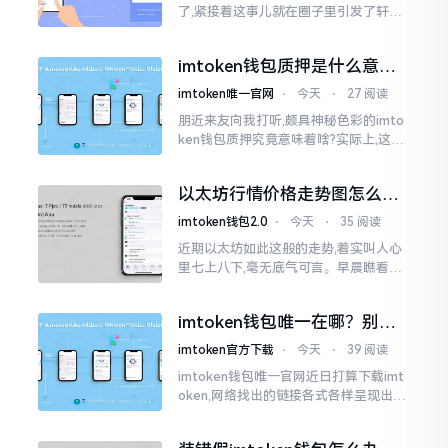
了,紧接着这事儿就在圈子里引发了轩然
大波。一大批人的第一反应是全然懵掉,
心里想着钱包它还能不能继续使用?
imtoken钱包质押是什么意
思？一文讲透
imtoken唯一官网
⋅
今天
⋅
27 阅读
朋近来友向我打听,颇具神秘色彩的imto
ken钱包质押究竟意味着啥?实际上,这一
过程的本质也就是,你把手中原来有的币
交付安排给协议展开特殊处理
以太坊行情价格走势图怎么看
才不亏钱
imtoken钱包2.0
⋅
今天
⋅
35 阅读
近期以太坊如此这般的走势,着实叫人心
里七上八下,毫无底气可言。早晨瞧看之
际还是一片通红之色,展现出良好的态势,
然而到了下午,那颜色刹那间就改变了,绿
imtoken钱包唯一在哪？别乱
得让人心里直冒慌意。
点，小心假网站
imtoken官方下载
⋅
今天
⋅
39 阅读
imtoken钱包唯一官网近日打算下载imt
oken,网络找出的链接各式各样呈现出乱
糟糟的状态,瞅着都好像是那么一股正确
的样子,然而真的敢于点击一下吗?内心一