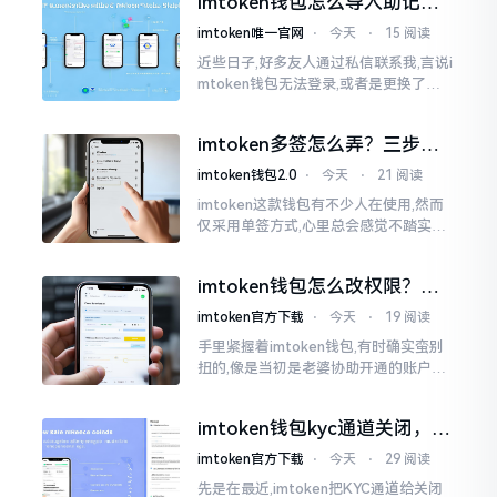
imtoken钱包怎么导入助记
这个东西呢
词？手把手教你找回资产
imtoken唯一官网
⋅
今天
⋅
15 阅读
近些日子,好多友人通过私信联系我,言说i
mtoken钱包无法登录,或者是更换了手
机后,资产寻觅不到,急得如同热锅之上的
蚂蚁一般。实际上
imtoken多签怎么弄？三步搞
定，资产更安全
imtoken钱包2.0
⋅
今天
⋅
21 阅读
imtoken这款钱包有不少人在使用,然而
仅采用单签方式,心里总会感觉不踏实。
要是手机不慎丢失、私钥意外泄露,那就
真如同处于全然暴露状态了。多签实际
imtoken钱包怎么改权限？老
上就是给资产增添一道保障
用户手把手教你换主人
imtoken官方下载
⋅
今天
⋅
19 阅读
手里紧握着imtoken钱包,有时确实蛮别
扭的,像是当初是老婆协助开通的账户呢,
如今想要自行掌控权力,又或者公司账户
打算更换法定代表人
imtoken钱包kyc通道关闭，你
的资产咋办？
imtoken官方下载
⋅
今天
⋅
29 阅读
先是在最近,imtoken把KYC通道给关闭