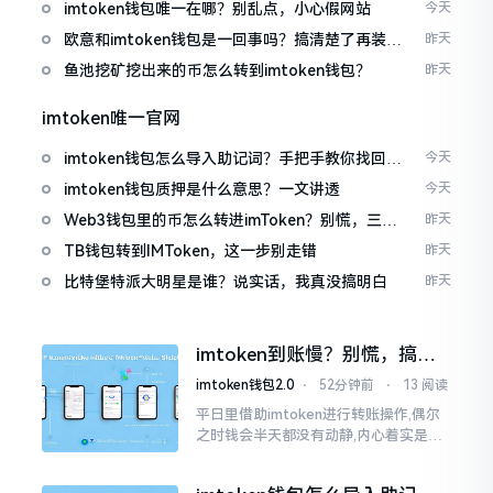
imtoken钱包唯一在哪？别乱点，小心假网站
今天
欧意和imtoken钱包是一回事吗？搞清楚了再装钱
昨天
包
鱼池挖矿挖出来的币怎么转到imtoken钱包？
昨天
imtoken唯一官网
imtoken钱包怎么导入助记词？手把手教你找回资
今天
产
imtoken钱包质押是什么意思？一文讲透
今天
Web3钱包里的币怎么转进imToken？别慌，三步
昨天
搞定
TB钱包转到IMToken，这一步别走错
昨天
比特堡特派大明星是谁？说实话，我真没搞明白
昨天
imtoken到账慢？别慌，搞懂
这几点比啥都强
imtoken钱包2.0
⋅
52分钟前
⋅
13 阅读
平日里借助imtoken进行转账操作,偶尔
之时钱会半天都没有动静,内心着实是挺
着急的。实际上这东西到账的快慢情况,
真的并非是它独自就能决定的。区块链