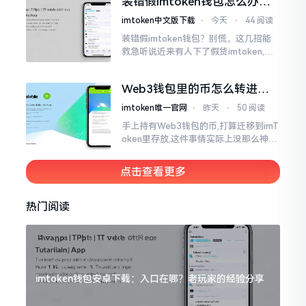
装错假imtoken钱包怎么办？
直忐忑不安。我折腾了好些日子
别慌，快卸载，这几招能救急
imtoken中文版下载
⋅
今天
⋅
44 阅读
装错假imtoken钱包？别慌，这几招能
救急听说近来有人下了假货imtoken,心
里必然怦怦一跳。这事物看起来如真品
一式,图标、名字皆仿得极像,然而其中全
Web3钱包里的币怎么转进
是陷阱。
imToken？别慌，三步搞定
imtoken唯一官网
⋅
昨天
⋅
50 阅读
手上持有Web3钱包的币,打算迁移到imT
oken里存放,这件事情实际上没那么神秘
莫测。好多人一听闻“跨链”、“转账”就
心生畏惧,担心转错链导致币消失不见
点击查看更多
热门阅读
imtoken钱包安卓下载：入口在哪？老玩家的经验分享