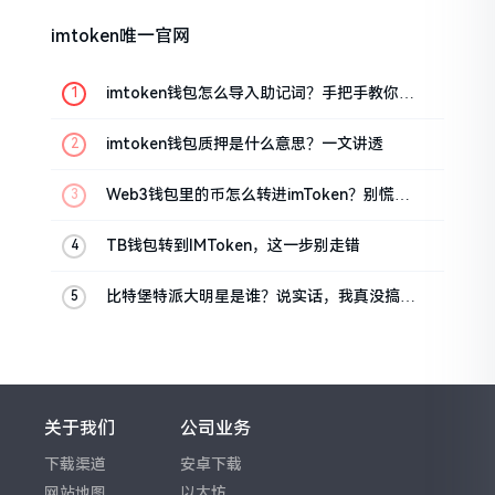
imtoken唯一官网
imtoken钱包怎么导入助记词？手把手教你找
回资产
imtoken钱包质押是什么意思？一文讲透
Web3钱包里的币怎么转进imToken？别慌，
三步搞定
TB钱包转到IMToken，这一步别走错
比特堡特派大明星是谁？说实话，我真没搞明
白
关于我们
公司业务
下载渠道
安卓下载
网站地图
以太坊