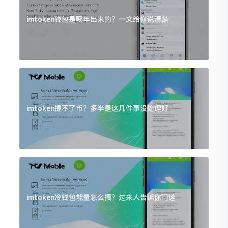
imtoken钱包是哪年出来的？一文给你说清楚
imtoken提不了币？多半是这几件事没处理好
imtoken冷钱包能量怎么搞？过来人告诉你门道