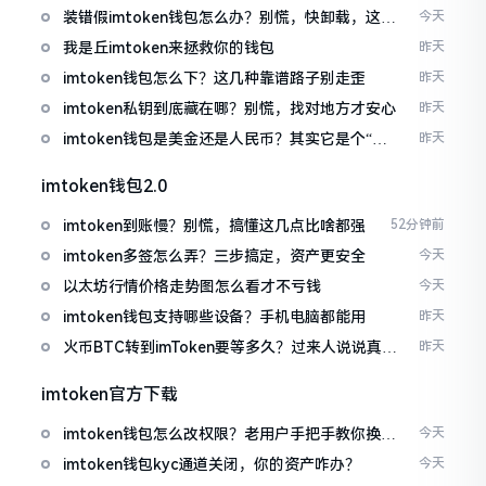
装错假imtoken钱包怎么办？别慌，快卸载，这几
今天
招能救急
我是丘imtoken来拯救你的钱包
昨天
imtoken钱包怎么下？这几种靠谱路子别走歪
昨天
imtoken私钥到底藏在哪？别慌，找对地方才安心
昨天
imtoken钱包是美金还是人民币？其实它是个“多
昨天
面手”
imtoken钱包2.0
imtoken到账慢？别慌，搞懂这几点比啥都强
52分钟前
imtoken多签怎么弄？三步搞定，资产更安全
今天
以太坊行情价格走势图怎么看才不亏钱
今天
imtoken钱包支持哪些设备？手机电脑都能用
昨天
火币BTC转到imToken要等多久？过来人说说真实
昨天
情况
imtoken官方下载
imtoken钱包怎么改权限？老用户手把手教你换主
今天
人
imtoken钱包kyc通道关闭，你的资产咋办？
今天