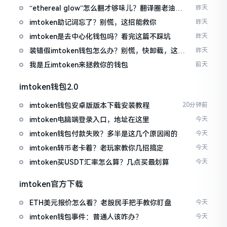
“ethereal glow”怎么翻才够味儿？翻译圈老油条
昨天
的私房话
imtoken助记词忘了？别慌，这招能救你
昨天
imtoken是去中心化钱包吗？看完这篇不踩坑
昨天
装错假imtoken钱包怎么办？别慌，快卸载，这几
昨天
招能救急
我是丘imtoken来拯救你的钱包
前天
imtoken钱包2.0
imtoken钱包安卓版版本下载安装教程
20分钟前
imtoken电脑端登录入口，地址在这里
今天
imtoken钱包付款失败？多半是这几个原因闹的
今天
imtoken转币老卡着？老玩家教你几招搞定
今天
imtoken买USDT汇率怎么算？几点买最划算
今天
imtoken官方下载
ETH美元报价怎么看？老股民手把手教你盯盘
今天
imtoken钱包事件：普通人该咋办？
今天