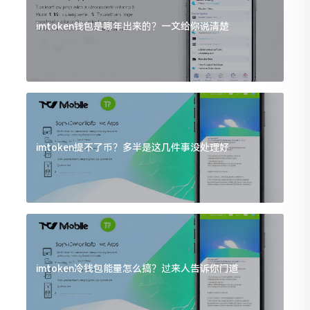
imtoken钱包是哪年出来的？一文给你说清楚
imtoken提不了币？多半是这几件事没处理好
imtoken冷钱包能量怎么搞？过来人告诉你门道