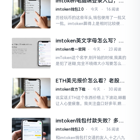
imtoken电脑端登录入口，地
0版本
址在这里
imtoken钱包2.0
⋅
今天
⋅
16 阅读
历经玩币的这些年头,钱包使用了一批又
一批。imtoken算得上是相对比较便于
使用的，在手机上运用起来没有问题,然
而有时想要就着大屏幕瞧瞧资产状况,那
imtoken英文字母怎么写？正
就得去寻觅电脑端的入口。
确拼写看这里
imtoken唯一官网
⋅
今天
⋅
23 阅读
imToken这个名字,刚开始的时候,我真的
是犯了迷糊,完全不晓得大小写要怎么去
处置。在网络上搜寻了一阵后,发觉各种
各样的写法都有,有的写成IMTOKEN
ETH美元报价怎么看？老股民
手把手教你盯盘
imtoken官方下载
⋅
今天
⋅
30 阅读
说实话,ETH这个东西价格上下波动,瞅着
让人心里疲惫。我关注盘口好多年,瞧见
好多人询问“eth美元报价”,实际上重点并
非价格自身,而是你怎样去看待、如何做
imtoken钱包付款失败？多半
判断。
是这几个原因闹的
imtoken钱包2.0
⋅
今天
⋅
36 阅读
和imtoken钱包打交道的友人,十之八九