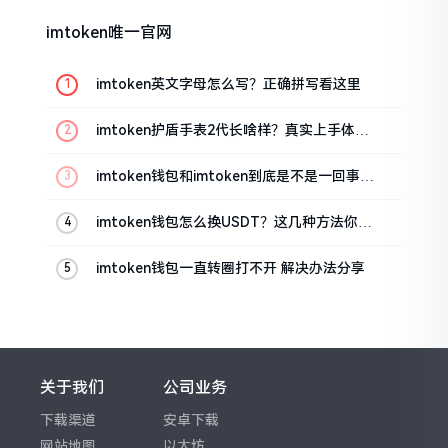
imtoken唯一官网
imtoken英文字母怎么写？正确拼写看这里
imtoken护盾手表2代长啥样？真实上手体验
分享
imtoken钱包和imtoken到底是不是一回事？
看完就懂了
imtoken钱包怎么换USDT？这几种方法你得
知道
imtoken钱包一直转圈打不开 解决办法分享
关于我们
公司业务
下载渠道
安卓下载
网站地图
以太坊