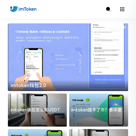
imtoken钱包2.0
i
imtoken钱包怎么找USDT地
imtoken提不了币？多半是这
址？三步搞定不踩坑
几件事没处理好