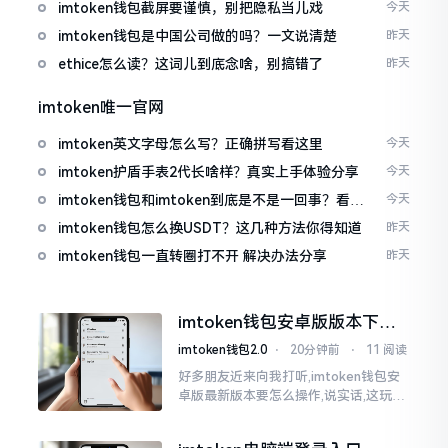
imtoken钱包截屏要谨慎，别把隐私当儿戏
今天
imtoken钱包是中国公司做的吗？一文说清楚
昨天
ethice怎么读？这词儿到底念啥，别搞错了
昨天
imtoken唯一官网
imtoken英文字母怎么写？正确拼写看这里
今天
imtoken护盾手表2代长啥样？真实上手体验分享
今天
imtoken钱包和imtoken到底是不是一回事？看完
今天
就懂了
imtoken钱包怎么换USDT？这几种方法你得知道
昨天
imtoken钱包一直转圈打不开 解决办法分享
昨天
imtoken钱包安卓版版本下载
安装教程
imtoken钱包2.0
⋅
20分钟前
⋅
11 阅读
好多朋友近来向我打听,imtoken钱包安
卓版最新版本要怎么操作,说实话,这玩意
儿要是熟练掌握了,还挺方便的。我用它
都快两年了,从1.8版本一直跟到现在的2.