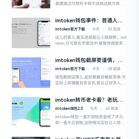
都遭遇过付款时卡顿不流畅这颇为闹心
的状况。转账持续许久毫无反应,亦或是
直接弹出红色字体显示报错,情形令人焦
imtoken钱包事件：普通人该
急得连连跺脚。实际上讲
咋办？
imtoken官方下载
⋅
今天
⋅
33 阅读
这儿的事儿,着实是挺能让人脑袋疼。imt
oken,它可是在市面当中,被使用得挺多的
那种钱包。前段时间,它出现了一些状况
咧,好多人的资产,都跟着一块儿晃悠起来
imtoken钱包截屏要谨慎，别
把隐私当儿戏
imtoken官方下载
⋅
今天
⋅
38 阅读
钱包截图这事儿,起初瞧着好像挺简单,可
实际上却藏着好多玄机,我见过好多人,总
随手截钱包画面后,就随便发到朋友圈或
者群聊里,结果账号被盗,资产也没了,要晓
imtoken转币老卡着？老玩家
得
教你几招搞定
imtoken钱包2.0
⋅
今天
⋅
45 阅读
imtoken钱包一直不到账资金转了许久,
却一直不见到账,这种情况实在让人烦躁,
怒火中烧。我刚启用imtoken软件时,就
遇到过类似困扰,那时内心焦急,像被困在