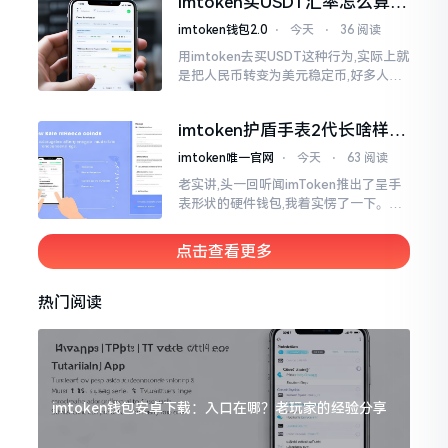
imtoken买USDT汇率怎么算？
热锅上的蚂蚁,慌乱无措。
几点买最划算
imtoken钱包2.0
⋅
今天
⋅
36 阅读
用imtoken去买USDT这种行为,实际上就
是把人民币转变为美元稳定币,好多人在
首次进行购买时都陷入了困惑状态,界面
之中有着大量的数字,汇率呈现出忽高忽
imtoken护盾手表2代长啥样？
低的状况
真实上手体验分享
imtoken唯一官网
⋅
今天
⋅
63 阅读
老实讲,头一回听闻imToken推出了呈手
表形状的硬件钱包,我着实愣了一下。在c
rypto圈子里,玩硬件钱包的人数量不少,
然而做成手表样式的着实不多见。
点击查看更多
热门阅读
imtoken钱包安卓下载：入口在哪？老玩家的经验分享