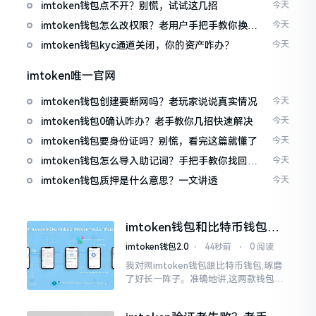
imtoken钱包点不开？别慌，试试这几招
今天
imtoken钱包怎么改权限？老用户手把手教你换主
今天
人
imtoken钱包kyc通道关闭，你的资产咋办？
今天
imtoken唯一官网
imtoken钱包创建要断网吗？老玩家说说真实情况
今天
imtoken钱包0确认咋办？老手教你几招快速解决
今天
imtoken钱包要身份证吗？别慌，看完这篇就懂了
今天
imtoken钱包怎么导入助记词？手把手教你找回资
今天
产
imtoken钱包质押是什么意思？一文讲透
今天
imtoken钱包和比特币钱包，
谁更安全？老玩家来聊聊
imtoken钱包2.0
⋅
44秒前
⋅
0 阅读
我对照imtoken钱包跟比特币钱包,琢磨
了好长一阵子。准确地讲,这两款钱包我
都用过,它们各有独特特性。imtoken是
多链钱包,能支持多种数字货币,界面设计