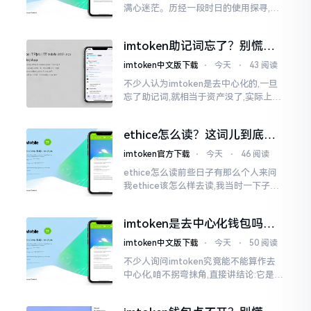
满心迷茫。历经一段时日的使用探寻,我
才渐渐揭开其面纱,明晰其实际状况。原
来,这款钱包乃中国团队打造,其创始人为
imtoken助记词忘了？别慌，
李鹏
这招能救你
imtoken中文版下载
⋅
今天
⋅
43 阅读
不少人认为imtoken是去中心化的,一旦
忘了助记词,就相当于资产没了,实际上这
笔账不能如此来算,重点在于你的设备是
否还存在。假设你的手机没丢,且一直处
ethice怎么读？这词儿到底念
于网络连接状态
啥，别搞错了
imtoken官方下载
⋅
今天
⋅
46 阅读
ethice怎么读前些日子有那么个人来问
我ethice该怎么样去读,我当时一下子就
愣住了,卡在那儿说不出话来。这个词瞅
着模样感觉像是ethics（伦理学）,不过
imtoken是去中心化钱包吗？
呢拼写方面却少了一个字母
看完这篇不踩坑
imtoken中文版下载
⋅
今天
⋅
50 阅读
不少人询问imtoken究竟能不能算作去
中心化,咱不拐弯抹角,直接讲结论:它是一
种“不伦不类”的混合形态。私钥诚然是
由你自己掌握在手中,这点确凿无误