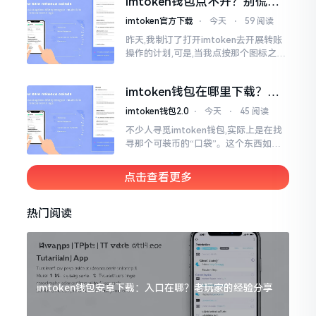
imtoken钱包点不开？别慌，
试试这几招
imtoken官方下载
⋅
今天
⋅
59 阅读
昨天,我制订了打开imtoken去开展转账
操作的计划,可是,当我点按那个图标之后,
屏幕就如同陷入死机状态一样,好长一段
时间都木有一丁点反应。我不住地点击
imtoken钱包在哪里下载？老
手教你几招避坑
imtoken钱包2.0
⋅
今天
⋅
45 阅读
不少人寻觅imtoken钱包,实际上是在找
寻那个可装币的“口袋”。这个东西如今
称作imToken,是个老资历的钱包,对以太
坊、比特币以及各类链上的代币予以支
点击查看更多
持。
热门阅读
imtoken钱包安卓下载：入口在哪？老玩家的经验分享