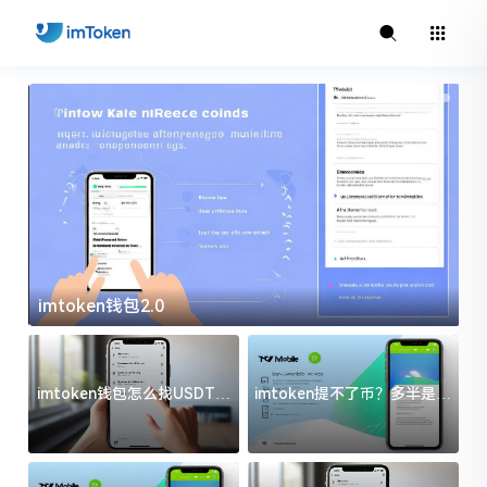
imtoken钱包2.0
i
imtoken钱包怎么找USDT地
imtoken提不了币？多半是这
址？三步搞定不踩坑
几件事没处理好