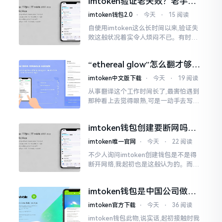
imtoken验证老失败？老手教
挺美观
你几招搞定
imtoken钱包2.0
⋅
今天
⋅
15 阅读
自使用imtoken这么长时间以来,验证失
败这般状况着实令人烦闷不已。有时急
切地想要进行转账操作,却偏偏卡在验证
那一流程环节,致使整个人的状态都低落
“ethereal glow”怎么翻才够味
至极点。
儿？翻译圈老油条的私房话
imtoken中文版下载
⋅
今天
⋅
19 阅读
从事翻译这个工作时间长了,最害怕遇到
那种看上去觉得眼熟,可是一动手去写就
毫无头绪的词汇。“etherealglow”就是
很典型的例子。你去查阅词典
imtoken钱包创建要断网吗？
老玩家说说真实情况
imtoken唯一官网
⋅
今天
⋅
22 阅读
不少人询问imtoken创建钱包是不是得
断开网络,我起初也是这般认为的。而后
使用了好些年才发觉,此种说法略微有些
夸张了。断网创建主要是为了防范中间
imtoken钱包是中国公司做的
人攻击
吗？一文说清楚
imtoken官方下载
⋅
今天
⋅
36 阅读
imtoken钱包此物,说实话,起初接触时我