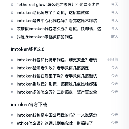
“ethereal glow”怎么翻才够味儿？翻译圈老油条
今天
的私房话
imtoken助记词忘了？别慌，这招能救你
今天
imtoken是去中心化钱包吗？看完这篇不踩坑
今天
装错假imtoken钱包怎么办？别慌，快卸载，这几
今天
招能救急
我是丘imtoken来拯救你的钱包
昨天
imtoken钱包2.0
imtoken钱包和比特币钱包，谁更安全？老玩家
44秒前
来聊聊
imtoken验证老失败？老手教你几招搞定
今天
imtoken钱包在哪里下载？老手教你几招避坑
今天
imtoken到账慢？别慌，搞懂这几点比啥都强
今天
imtoken多签怎么弄？三步搞定，资产更安全
今天
imtoken官方下载
imtoken钱包是中国公司做的吗？一文说清楚
今天
ethice怎么读？这词儿到底念啥，别搞错了
今天