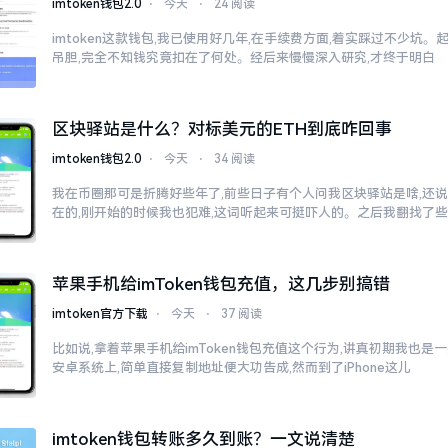
imtoken钱包2.0
⋅
今天
⋅
24 阅读
imtoken这款钱包,我已使用好几年,在手续费方面,着实踩过不少坑。
吊胆,完全不知钱究竟扣在了何处。经后来慢慢深入研究,才终于明白
区块驿站是什么？对标美元的ETH到底咋回事
imtoken钱包2.0
⋅
今天
⋅
34 阅读
我在币圈那可是折腾好些年了,前些日子有个人问我区块驿站是啥,还说
在的,刚开始的时候我也犯难,这词听起来可挺吓人的。之后我翻找了
苹果手机给imToken钱包充值，这几步别搞错
imtoken官方下载
⋅
今天
⋅
37 阅读
比如说,拿着苹果手机给imToken钱包充值这个行为,讲真初期我也是
安卓系统上,简单直接复制地址便大功告成,然而到了iPhone这儿
imtoken钱包转账多久到账？一文说清楚