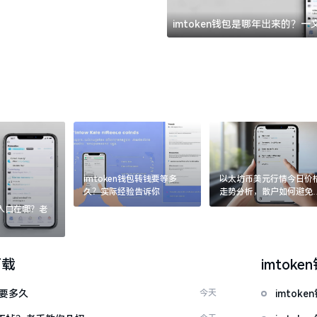
imtoken钱包是哪年出来的？
imtoken钱包转钱要等多
以太坊币美元行情今日价
久？实际经验告诉你
走势分析，散户如何避免
涨杀跌被套牢
：入口在哪？老
下载
imtoke
证要多久
今天
imtok