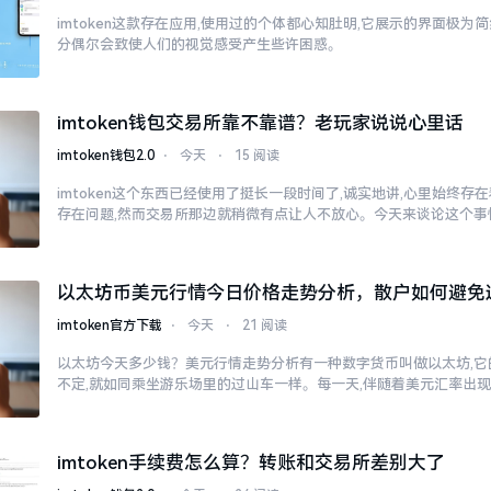
imtoken这款存在应用,使用过的个体都心知肚明,它展示的界面极为
分偶尔会致使人们的视觉感受产生些许困惑。
imtoken钱包交易所靠不靠谱？老玩家说说心里话
imtoken钱包2.0
⋅
今天
⋅
15 阅读
imtoken这个东西已经使用了挺长一段时间了,诚实地讲,心里始终
存在问题,然而交易所那边就稍微有点让人不放心。今天来谈论这个事
以太坊币美元行情今日价格走势分析，散户如何避免
imtoken官方下载
⋅
今天
⋅
21 阅读
以太坊今天多少钱？美元行情走势分析有一种数字货币叫做以太坊,它
不定,就如同乘坐游乐场里的过山车一样。每一天,伴随着美元汇率出
imtoken手续费怎么算？转账和交易所差别大了