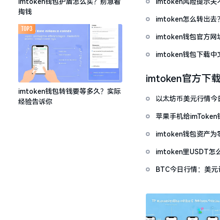
imtoken风险提
imtoken钱包护盾怎么买？别急着
掏钱
imtoken怎么转出
TOP3
imtoken钱包官方
imtoken钱包下
imtoken官方下
imtoken钱包转钱要等多久？实际
以太坊币美元行情今
经验告诉你
套牢
苹果手机给imTok
imtoken钱包资
imtoken里USD
BTC今日行情：美