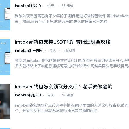
imtoken钱包2.0
⋅
今天
⋅
33 阅读
我踏入玩币范畴已有不少年份了,期间用过好些钱包软件,其中imtok
去。然而,它有个小毛病,就是交易时,确认时间常常不太稳
imtoken钱包支持USDT吗？转账提现全攻略
imtoken唯一官网
⋅
今天
⋅
38 阅读
如实讲,imtoken钱包的确是支持USDT这点不假,然而切莫太早开心
多人觉得装上了钱包就能够随意进行转账操作,可结果要么是手续费高
imtoken钱包怎么领取分叉币？老手教你避坑
imtoken钱包2.0
⋅
今天
⋅
47 阅读
imtoken钱包领取分叉币这件事情,在圈子里面的人讨论得相当多,
个。分叉币实际上就是从原链fork出来的新的币种