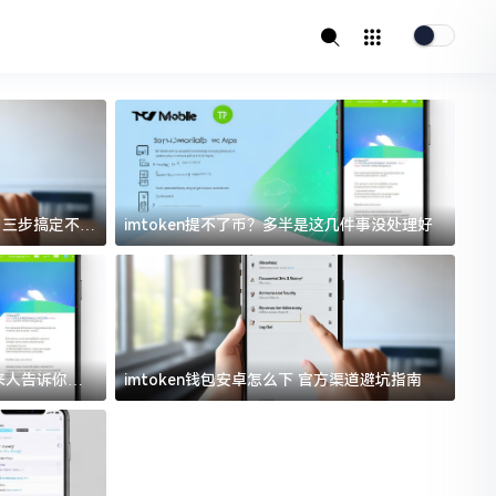
址？三步搞定不踩
imtoken提不了币？多半是这几件事没处理好
i
过来人告诉你门
imtoken钱包安卓怎么下 官方渠道避坑指南