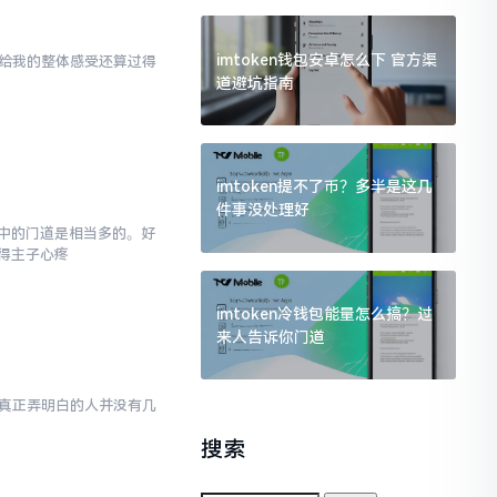
imtoken钱包安卓怎么下 官方渠
en给我的整体感受还算过得
道避坑指南
imtoken提不了币？多半是这几
件事没处理好
,其中的门道是相当多的。好
得主子心疼
imtoken冷钱包能量怎么搞？过
来人告诉你门道
然而真正弄明白的人并没有几
搜索