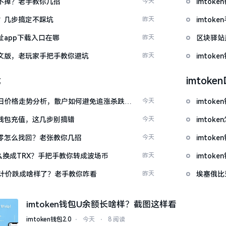
示关不掉？老手教你几招
今天
imto
去？几步搞定不踩坑
昨天
imto
网址app下载入口在哪
昨天
区块驿站
载中文版，老玩家手把手教你避坑
昨天
imto
载
imtok
日价格走势分析，散户如何避免追涨杀跌被
今天
imtok
en钱包充值，这几步别搞错
今天
imto
产为零怎么找回？老张教你几招
今天
imto
T怎么换成TRX？手把手教你转成波场币
昨天
imto
元计价跌成啥样了？老手教你咋看
昨天
埃塞俄比
imtoken钱包U余额长啥样？截图这样看
imtoken钱包2.0
⋅
今天
⋅
8 阅读