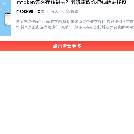
imtoken怎么存钱进去？老玩家教你把钱转进钱包
imtoken唯一官网
⋅
今天
⋅
55 阅读
这个被称作imToken的东西,确切来讲就是个数字钱包,它跟我们平
同,其本身没办法直接进行“充值”。好多人在初次接触玩弄它的时候都
点击查看更多