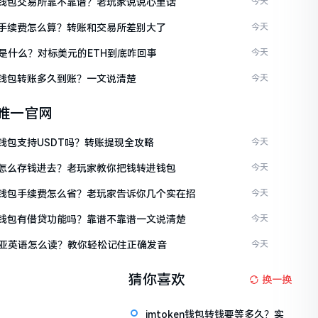
ken钱包交易所靠不靠谱？老玩家说说心里话
今天
ken手续费怎么算？转账和交易所差别大了
今天
是什么？对标美元的ETH到底咋回事
今天
ken钱包转账多久到账？一文说清楚
今天
en唯一官网
en钱包支持USDT吗？转账提现全攻略
今天
ken怎么存钱进去？老玩家教你把钱转进钱包
今天
ken钱包手续费怎么省？老玩家告诉你几个实在招
今天
ken钱包有借贷功能吗？靠谱不靠谱一文说清楚
今天
亚英语怎么读？教你轻松记住正确发音
今天
猜你喜欢
换一换
imtoken钱包转钱要等多久？实