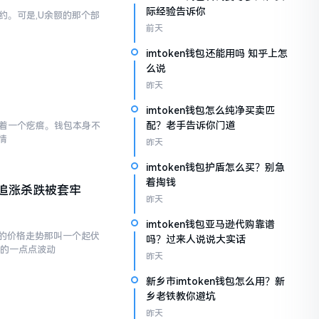
际经验告诉你
简约。可是,U余额的那个部
前天
imtoken钱包还能用吗 知乎上怎
么说
昨天
imtoken钱包怎么纯净买卖匹
配？老手告诉你门道
存在着一个疙瘩。钱包本身不
情
昨天
imtoken钱包护盾怎么买？别急
着掏钱
追涨杀跌被套牢
昨天
imtoken钱包亚马逊代购靠谱
的价格走势那叫一个起伏
吗？过来人说说大实话
现的一点点波动
昨天
新乡市imtoken钱包怎么用？新
乡老铁教你避坑
昨天