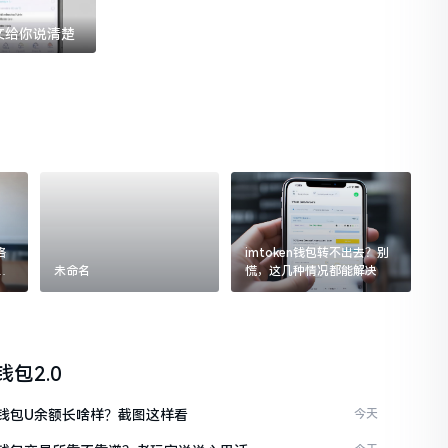
一文给你说清楚
格
imtoken钱包转不出去？别
追
未命名
慌，这几种情况都能解决
n钱包2.0
en钱包U余额长啥样？截图这样看
今天