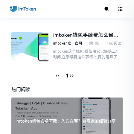
imtoken钱包手续费怎么省？
老玩家告诉你几个实在招
imtoken唯一官网
⋅
08-06
⋅
166 阅读
imtoken这个钱包,我使用它已经快三年
时间,在手续费这件事情上,真的是踩了好
多坑。刚开始的那段时间,每次进行转账
的时候,都会心疼得一直嘬牙花子
‹‹
››
1
热门阅读
imtoken钱包安卓下载：入口在哪？老玩家的经验分享