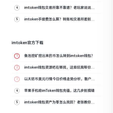
imtoken钱包交易所靠不靠谱？老玩家说说心
里话
imtoken手续费怎么算？转账和交易所差别大
了
imtoken官方下载
鱼池挖矿挖出来的币怎么转到imtoken钱包？
imtoken钱包资源吧在哪找，这些坑我帮你趟
过
以太坊币美元行情今日价格走势分析，散户如
何避免追涨杀跌被套牢
苹果手机给imToken钱包充值，这几步别搞错
imtoken钱包资产为零怎么找回？老张教你几
招