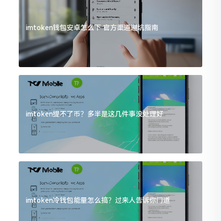
imtoken钱包安卓怎么下 官方渠道避坑指南
imtoken提不了币？多半是这几件事没处理好
imtoken冷钱包能量怎么搞？过来人告诉你门道