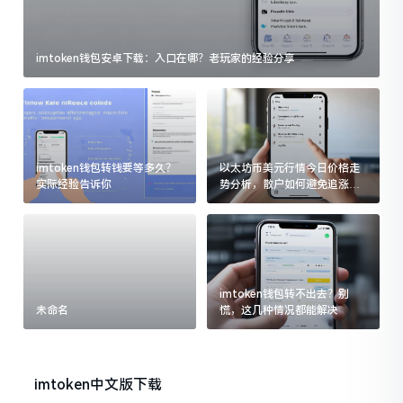
imtoken钱包安卓下载：入口在哪？老玩家的经验分享
imtoken钱包转钱要等多久？
以太坊币美元行情今日价格走
实际经验告诉你
势分析，散户如何避免追涨杀
跌被套牢
imtoken钱包转不出去？别
未命名
慌，这几种情况都能解决
imtoken中文版下载