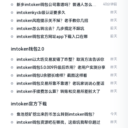
新乡imtoken钱包公司靠谱吗？普通人怎么避
40分钟前
坑
imtokenkycb级认证要多久
昨天
imtoken风险提示关不掉？老手教你几招
昨天
imtoken怎么转出去？几步搞定不踩坑
前天
imtoken钱包官方网址app下载入口在哪
前天
imtoken钱包2.0
imtoken以太坊交易发错了咋整？取消方法告诉你
昨天
imtoken钱包5.0.009升级后咋用？老用户实测分享
昨天
imtoken钱包U余额长啥样？截图这样看
昨天
imtoken钱包交易所靠不靠谱？老玩家说说心里话
昨天
imtoken手续费怎么算？转账和交易所差别大了
昨天
imtoken官方下载
鱼池挖矿挖出来的币怎么转到imtoken钱包？
今天
imtoken钱包资源吧在哪找，这些坑我帮你趟过
昨天