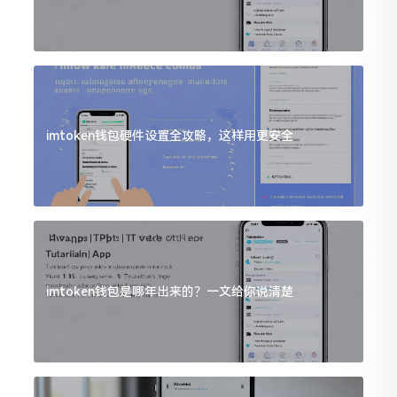
imtoken钱包硬件设置全攻略，这样用更安全
imtoken钱包是哪年出来的？一文给你说清楚