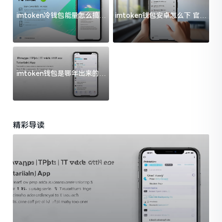
imtoken冷钱包能量怎么搞？
imtoken钱包安卓怎么下 官方
过来人告诉你门道
渠道避坑指南
imtoken钱包是哪年出来的？
一文给你说清楚
精彩导读