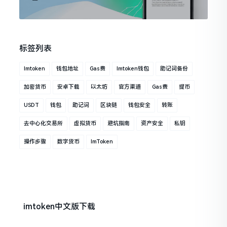
标签列表
Imtoken
钱包地址
Gas费
Imtoken钱包
助记词备份
加密货币
安卓下载
以太坊
官方渠道
Gas费
提币
USDT
钱包
助记词
区块链
钱包安全
转账
去中心化交易所
虚拟货币
避坑指南
资产安全
私钥
操作步骤
数字货币
ImToken
imtoken中文版下载