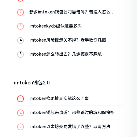
新乡imtoken钱包公司靠谱吗？普通人怎么避
坑
imtokenkycb级认证要多久
imtoken风险提示关不掉？老手教你几招
imtoken怎么转出去？几步搞定不踩坑
imtoken钱包2.0
imtoken换地址其实就这么回事
imtoken钱包来盘道：那些踩过的坑和保命招
imtoken以太坊交易发错了咋整？取消方法告
诉你