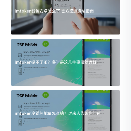
imtoken钱包安卓怎么下 官方渠道避坑指南
imtoken提不了币？多半是这几件事没处理好
imtoken冷钱包能量怎么搞？过来人告诉你门道