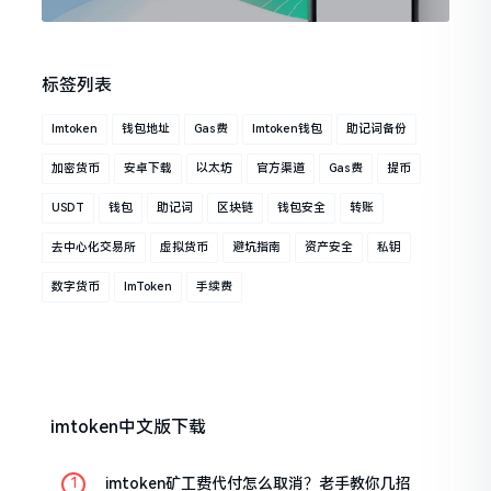
标签列表
Imtoken
钱包地址
Gas费
Imtoken钱包
助记词备份
加密货币
安卓下载
以太坊
官方渠道
Gas费
提币
USDT
钱包
助记词
区块链
钱包安全
转账
去中心化交易所
虚拟货币
避坑指南
资产安全
私钥
数字货币
ImToken
手续费
imtoken中文版下载
imtoken矿工费代付怎么取消？老手教你几招