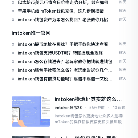
以太坊币美元行情今日价格走势分析，散户如何避
昨天
免追涨杀跌被套牢
苹果手机给imToken钱包充值，这几步别搞错
昨天
imtoken钱包资产为零怎么找回？老张教你几招
昨天
imtoken唯一官网
imtoken提币地址在哪找？手把手教你快速查看
昨天
imtoken钱包支持USDT吗？转账提现全攻略
昨天
imtoken怎么存钱进去？老玩家教你把钱转进钱包
昨天
imtoken钱包手续费怎么省？老玩家告诉你几个实
昨天
在招
imtoken钱包有借贷功能吗？靠谱不靠谱一文说清
昨天
楚
imtoken换地址其实就这么回
事
imtoken钱包2.0
⋅
56分钟前
⋅
13 阅读
imtoken钱包怎么更换地址众多人觉得i
mToken的操作恰似微信更换头像那般简
便,唯有直接点一下便可轻易完成。可是
实际情形并非这样,imToken的地址是依