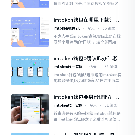
操作的计划,可是,当我点按那个图标之后,
屏幕就如同陷入死机状态一样,好长一段
时间都木有一丁点反应。我不住地点击
imtoken钱包在哪里下载？老
手教你几招避坑
imtoken钱包2.0
⋅
今天
⋅
38 阅读
不少人寻觅imtoken钱包,实际上是在找
寻那个可装币的“口袋”。这个东西如今
称作imToken,是个老资历的钱包,对以太
坊、比特币以及各类链上的代币予以支
imtoken钱包0确认咋办？老手
持。
教你几招快速解决
imtoken唯一官网
⋅
今天
⋅
53 阅读
imtoken钱包0确认近来运用imtoken实
施转账操作,瞅见那“0确认”停滞于屏幕之
上,内心着实颇为不是个滋味儿。此玩意
儿恰似前往银行进行排队,前方之人众多,
imtoken钱包要身份证吗？别
你仅有干巴巴等待其一途。
慌，看完这篇就懂了
imtoken唯一官网
⋅
今天
⋅
52 阅读
近来老是有人跑来问我,imtoken钱包是
否非要把身份证绑定了之后才可以使用
呢?起初阶段我也着实感到极为纳闷,随后
历经一番认真细致地琢磨，最终算是搞