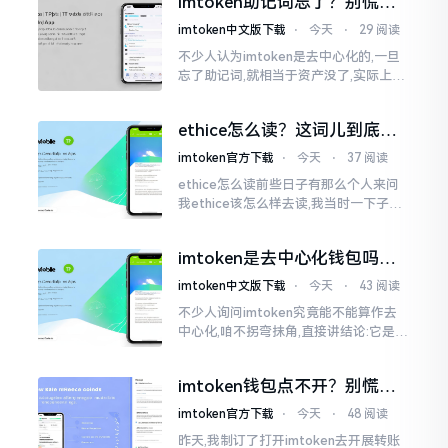
imtoken助记词忘了？别慌，
李鹏
这招能救你
imtoken中文版下载
⋅
今天
⋅
29 阅读
不少人认为imtoken是去中心化的,一旦
忘了助记词,就相当于资产没了,实际上这
笔账不能如此来算,重点在于你的设备是
否还存在。假设你的手机没丢,且一直处
ethice怎么读？这词儿到底念
于网络连接状态
啥，别搞错了
imtoken官方下载
⋅
今天
⋅
37 阅读
ethice怎么读前些日子有那么个人来问
我ethice该怎么样去读,我当时一下子就
愣住了,卡在那儿说不出话来。这个词瞅
着模样感觉像是ethics（伦理学）,不过
imtoken是去中心化钱包吗？
呢拼写方面却少了一个字母
看完这篇不踩坑
imtoken中文版下载
⋅
今天
⋅
43 阅读
不少人询问imtoken究竟能不能算作去
中心化,咱不拐弯抹角,直接讲结论:它是一
种“不伦不类”的混合形态。私钥诚然是
由你自己掌握在手中,这点确凿无误
imtoken钱包点不开？别慌，
试试这几招
imtoken官方下载
⋅
今天
⋅
48 阅读
昨天,我制订了打开imtoken去开展转账