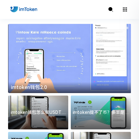
imtoken钱包2.0
i
imtoken钱包怎么找USDT地
imtoken提不了币？多半是这
址？三步搞定不踩坑
几件事没处理好