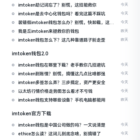
imtoken助记词忘了？别慌，这招能救你
今天
imtoken是去中心化钱包吗？看完这篇不踩坑
今天
装错假imtoken钱包怎么办？别慌，快卸载，这几
今天
招能救急
我是丘imtoken来拯救你的钱包
昨天
imtoken钱包怎么下？这几种靠谱路子别走歪
昨天
imtoken钱包2.0
imtoken钱包在哪里下载？老手教你几招避坑
今天
imtoken到账慢？别慌，搞懂这几点比啥都强
今天
imtoken多签怎么弄？三步搞定，资产更安全
今天
以太坊行情价格走势图怎么看才不亏钱
今天
imtoken钱包支持哪些设备？手机电脑都能用
昨天
imtoken官方下载
imtoken钱包是中国公司做的吗？一文说清楚
今天
ethice怎么读？这词儿到底念啥，别搞错了
今天