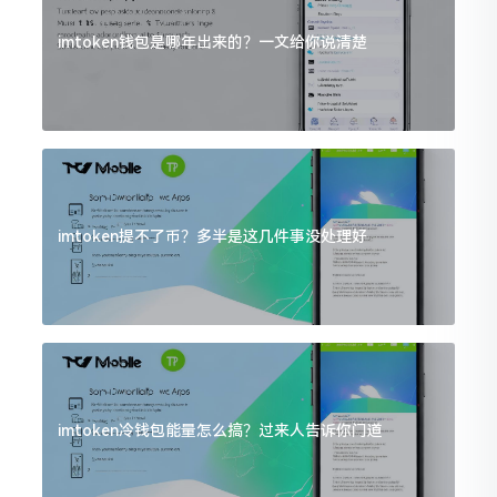
imtoken钱包是哪年出来的？一文给你说清楚
imtoken提不了币？多半是这几件事没处理好
imtoken冷钱包能量怎么搞？过来人告诉你门道