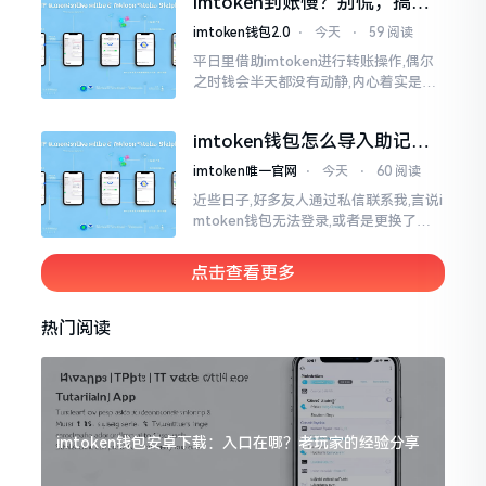
imtoken到账慢？别慌，搞懂
清楚了
这几点比啥都强
imtoken钱包2.0
⋅
今天
⋅
59 阅读
平日里借助imtoken进行转账操作,偶尔
之时钱会半天都没有动静,内心着实是挺
着急的。实际上这东西到账的快慢情况,
真的并非是它独自就能决定的。区块链
imtoken钱包怎么导入助记
这个东西呢
词？手把手教你找回资产
imtoken唯一官网
⋅
今天
⋅
60 阅读
近些日子,好多友人通过私信联系我,言说i
mtoken钱包无法登录,或者是更换了手
机后,资产寻觅不到,急得如同热锅之上的
蚂蚁一般。实际上
点击查看更多
热门阅读
imtoken钱包安卓下载：入口在哪？老玩家的经验分享