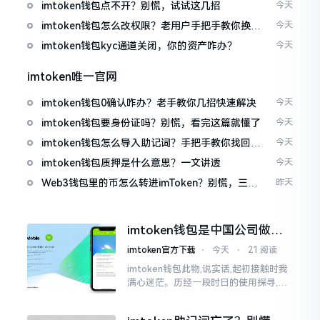
imtoken钱包点不开？别慌，试试这几招
今天
imtoken钱包怎么改权限？老用户手把手教你换主
今天
人
imtoken钱包kyc通道关闭，你的资产咋办？
今天
imtoken唯一官网
imtoken钱包0确认咋办？老手教你几招快速解决
今天
imtoken钱包要身份证吗？别慌，看完这篇就懂了
今天
imtoken钱包怎么导入助记词？手把手教你找回资
今天
产
imtoken钱包质押是什么意思？一文讲透
今天
Web3钱包里的币怎么转进imToken？别慌，三步
昨天
搞定
imtoken钱包是中国公司做的
吗？一文说清楚
imtoken官方下载
⋅
今天
⋅
21 阅读
imtoken钱包此物,说实话,起初接触时我
满心迷茫。历经一段时日的使用探寻,我
才渐渐揭开其面纱,明晰其实际状况。原
来,这款钱包乃中国团队打造,其创始人为