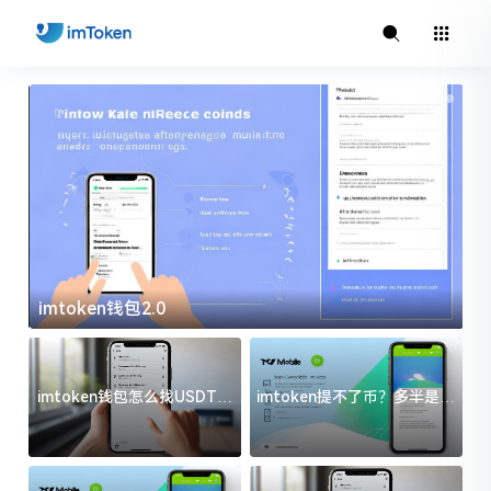
imtoken钱包2.0
i
imtoken钱包怎么找USDT地
imtoken提不了币？多半是这
址？三步搞定不踩坑
几件事没处理好