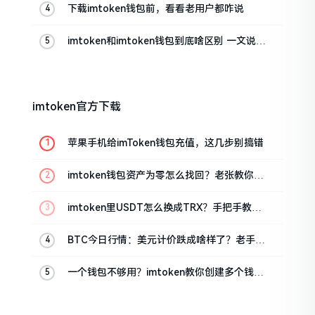
下载imtoken钱包前，看看老用户都咋说
imtoken和imtoken钱包到底啥区别 一文说清
楚
imtoken官方下载
苹果手机给imToken钱包充值，这几步别搞错
imtoken钱包资产为零怎么找回？老张教你几
招
imtoken里USDT怎么换成TRX？手把手教你
转成波场币
BTC今日行情：美元计价跌成啥样了？老手教
你咋看
一个钱包不够用？imtoken教你创建多个钱包
管理资产