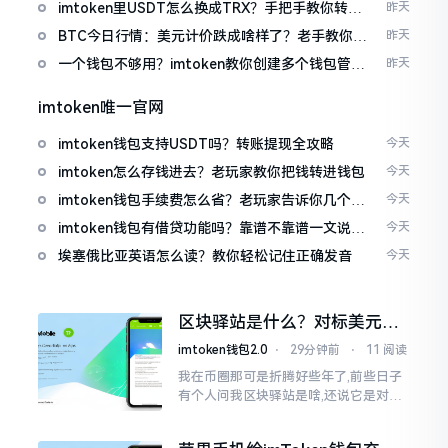
imtoken里USDT怎么换成TRX？手把手教你转成
昨天
波场币
BTC今日行情：美元计价跌成啥样了？老手教你咋
昨天
看
一个钱包不够用？imtoken教你创建多个钱包管理
昨天
资产
imtoken唯一官网
imtoken钱包支持USDT吗？转账提现全攻略
今天
imtoken怎么存钱进去？老玩家教你把钱转进钱包
今天
imtoken钱包手续费怎么省？老玩家告诉你几个实
今天
在招
imtoken钱包有借贷功能吗？靠谱不靠谱一文说清
今天
楚
埃塞俄比亚英语怎么读？教你轻松记住正确发音
今天
区块驿站是什么？对标美元的
ETH到底咋回事
imtoken钱包2.0
⋅
29分钟前
⋅
11 阅读
我在币圈那可是折腾好些年了,前些日子
有个人问我区块驿站是啥,还说它是对标
美元的ETH,说实在的,刚开始的时候我也
犯难,这词听起来可挺吓人的。之后我翻