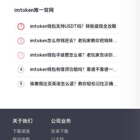
imtoken唯一官网
imtoken钱包支持USDT吗？转账提现全攻略
imtoken怎么存钱进去？老玩家教你把钱转进
钱包
imtoken钱包手续费怎么省？老玩家告诉你几
个实在招
imtoken钱包有借贷功能吗？靠谱不靠谱一文
说清楚
埃塞俄比亚英语怎么读？教你轻松记住正确发
音
关于我们
公司业务
下载渠道
安卓下载
网站地图
以太坊