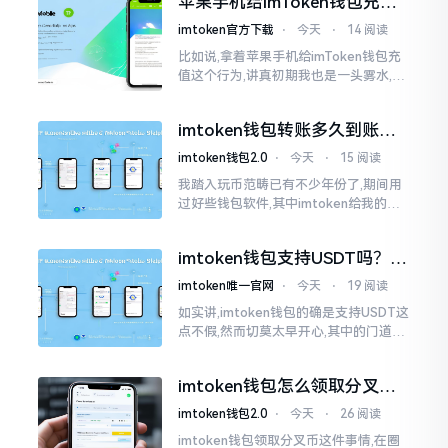
苹果手机给imToken钱包充
找了些资料
值，这几步别搞错
imtoken官方下载
⋅
今天
⋅
14 阅读
比如说,拿着苹果手机给imToken钱包充
值这个行为,讲真初期我也是一头雾水,搞
不清楚状况。在安卓系统上,简单直接复
制地址便大功告成,然而到了iPhone这儿
imtoken钱包转账多久到账？
一文说清楚
imtoken钱包2.0
⋅
今天
⋅
15 阅读
我踏入玩币范畴已有不少年份了,期间用
过好些钱包软件,其中imtoken给我的整
体感受还算过得去。然而,它有个小毛病,
就是交易时,确认时间常常不太稳
imtoken钱包支持USDT吗？转
账提现全攻略
imtoken唯一官网
⋅
今天
⋅
19 阅读
如实讲,imtoken钱包的确是支持USDT这
点不假,然而切莫太早开心,其中的门道是
相当多的。好多人觉得装上了钱包就能
够随意进行转账操作,可结果要么是手续
imtoken钱包怎么领取分叉
费高得主子心疼
币？老手教你避坑
imtoken钱包2.0
⋅
今天
⋅
26 阅读
imtoken钱包领取分叉币这件事情,在圈