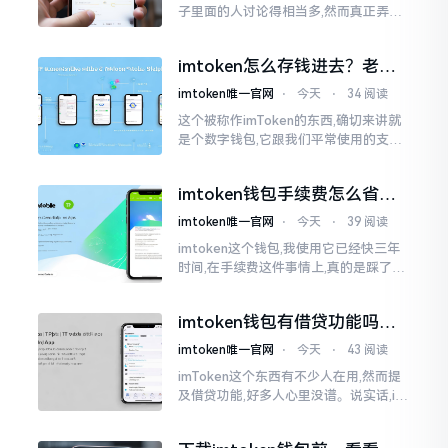
子里面的人讨论得相当多,然而真正弄明
白的人并没有几个。分叉币实际上就是
从原链fork出来的新的币种
imtoken怎么存钱进去？老玩
家教你把钱转进钱包
imtoken唯一官网
⋅
今天
⋅
34 阅读
这个被称作imToken的东西,确切来讲就
是个数字钱包,它跟我们平常使用的支付
宝、微信有所不同,其本身没办法直接进
行“充值”。好多人在初次接触玩弄它的
imtoken钱包手续费怎么省？
时候都会陷入困惑
老玩家告诉你几个实在招
imtoken唯一官网
⋅
今天
⋅
39 阅读
imtoken这个钱包,我使用它已经快三年
时间,在手续费这件事情上,真的是踩了好
多坑。刚开始的那段时间,每次进行转账
的时候,都会心疼得一直嘬牙花子
imtoken钱包有借贷功能吗？
靠谱不靠谱一文说清楚
imtoken唯一官网
⋅
今天
⋅
43 阅读
imToken这个东西有不少人在用,然而提
及借贷功能,好多人心里没谱。说实话,im
Token自身是个钱包,并非银行,它不会直
接发放贷款。它里面接入了一些DeFi协