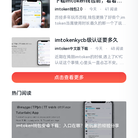
下载imtoken钱包前，看看老
议
用户都咋说
imtoken钱包2.0
⋅
今天
⋅
41 阅读
历经多年玩币历程,钱包更换了好些个,im
token当属使用时长最久的那一个了说实
话,有关imtoken钱包app的下载这一情
况
imtokenkycb级认证要多久
imtoken中文版下载
⋅
今天
⋅
48 阅读
近期在捣鼓imtoken的时候,遇上了KYC
认证这个事情,心里头一直忐忑不安。B
级认证究竟得等多长时间?我四处查找了
一番,也向几位玩币的朋友打听了下,大家
点击查看更多
说的都不一样
热门阅读
imtoken钱包安卓下载：入口在哪？老玩家的经验分享