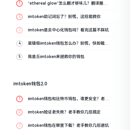
“ethereal glow”怎么翻才够味儿？翻译圈老
油条的私房话
imtoken助记词忘了？别慌，这招能救你
imtoken是去中心化钱包吗？看完这篇不踩坑
装错假imtoken钱包怎么办？别慌，快卸载，
这几招能救急
我是丘imtoken来拯救你的钱包
imtoken钱包2.0
imtoken钱包和比特币钱包，谁更安全？老玩
家来聊聊
imtoken验证老失败？老手教你几招搞定
imtoken钱包在哪里下载？老手教你几招避坑