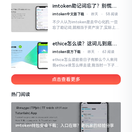
来,这款钱包乃中国团队打造,其创始人为
imtoken助记词忘了？别慌，
李鹏
这招能救你
imtoken中文版下载
⋅
昨天
⋅
58 阅读
不少人认为imtoken是去中心化的,一旦
忘了助记词,就相当于资产没了,实际上这
笔账不能如此来算,重点在于你的设备是
否还存在。假设你的手机没丢,且一直处
ethice怎么读？这词儿到底念
于网络连接状态
啥，别搞错了
imtoken官方下载
⋅
昨天
⋅
63 阅读
ethice怎么读前些日子有那么个人来问
我ethice该怎么样去读,我当时一下子就
愣住了,卡在那儿说不出话来。这个词瞅
着模样感觉像是ethics（伦理学）,不过
点击查看更多
呢拼写方面却少了一个字母
热门阅读
imtoken钱包安卓下载：入口在哪？老玩家的经验分享