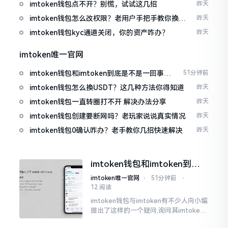
imtoken钱包点不开？别慌，试试这几招
昨天
imtoken钱包怎么改权限？老用户手把手教你换主
昨天
人
imtoken钱包kyc通道关闭，你的资产咋办？
昨天
imtoken唯一官网
imtoken钱包和imtoken到底是不是一回事？
51分钟前
看完就懂了
imtoken钱包怎么换USDT？这几种方法你得知道
昨天
imtoken钱包一直转圈打不开 解决办法分享
昨天
imtoken钱包创建要断网吗？老玩家说说真实情况
昨天
imtoken钱包0确认咋办？老手教你几招快速解决
昨天
imtoken钱包和imtoken到底
是不是一回事？看完就懂了
imtoken唯一官网
⋅
51分钟前
⋅
12 阅读
imtoken钱包与imtoken有不少人向小编
提出了这样的一个疑问,询问其imtoken
钱包与imtoken是不是属于不同一的事