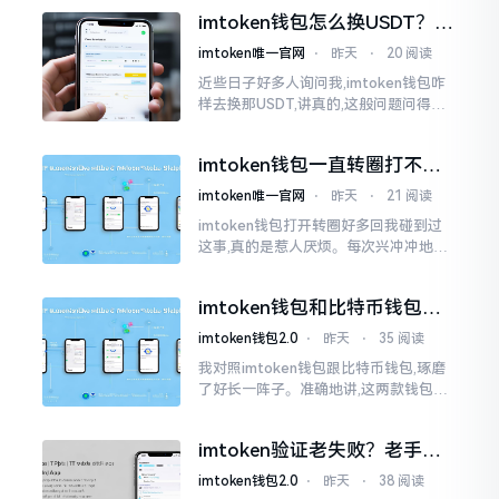
物。而实际上,这二者根本完完全全就是
imtoken钱包怎么换USDT？这
同一个物品
几种方法你得知道
imtoken唯一官网
⋅
昨天
⋅
20 阅读
近些日子好多人询问我,imtoken钱包咋
样去换那USDT,讲真的,这般问题问得很
是实在。咱们那些普通之人玩币,最为头
疼之事便是怎样把各类代币换成USDT
imtoken钱包一直转圈打不开
解决办法分享
imtoken唯一官网
⋅
昨天
⋅
21 阅读
imtoken钱包打开转圈好多回我碰到过
这事,真的是惹人厌烦。每次兴冲冲地开
启imtoken,那个圈就开始不住地转呀转,
仿若永远没有尽头一样。针对这种情形,
imtoken钱包和比特币钱包，
大家说法不尽相同
谁更安全？老玩家来聊聊
imtoken钱包2.0
⋅
昨天
⋅
35 阅读
我对照imtoken钱包跟比特币钱包,琢磨
了好长一阵子。准确地讲,这两款钱包我
都用过,它们各有独特特性。imtoken是
多链钱包,能支持多种数字货币,界面设计
imtoken验证老失败？老手教
挺美观
你几招搞定
imtoken钱包2.0
⋅
昨天
⋅
38 阅读