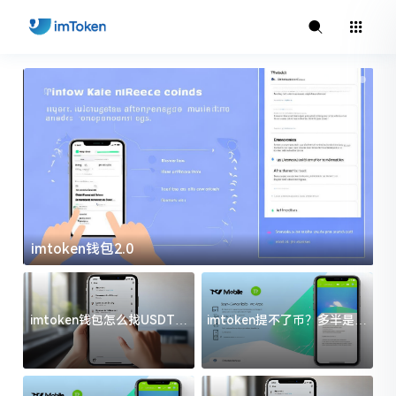
imtoken钱包2.0
i
imtoken钱包怎么找USDT地
imtoken提不了币？多半是这
址？三步搞定不踩坑
几件事没处理好