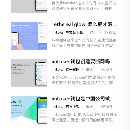
自使用imtoken这么长时间以来,验证失
败这般状况着实令人烦闷不已。有时急
切地想要进行转账操作,却偏偏卡在验证
那一流程环节,致使整个人的状态都低落
“ethereal glow”怎么翻才够味
至极点。
儿？翻译圈老油条的私房话
imtoken中文版下载
⋅
昨天
⋅
39 阅读
从事翻译这个工作时间长了,最害怕遇到
那种看上去觉得眼熟,可是一动手去写就
毫无头绪的词汇。“etherealglow”就是
很典型的例子。你去查阅词典
imtoken钱包创建要断网吗？
老玩家说说真实情况
imtoken唯一官网
⋅
昨天
⋅
44 阅读
不少人询问imtoken创建钱包是不是得
断开网络,我起初也是这般认为的。而后
使用了好些年才发觉,此种说法略微有些
夸张了。断网创建主要是为了防范中间
imtoken钱包是中国公司做的
人攻击
吗？一文说清楚
imtoken官方下载
⋅
昨天
⋅
49 阅读
imtoken钱包此物,说实话,起初接触时我
满心迷茫。历经一段时日的使用探寻,我
才渐渐揭开其面纱,明晰其实际状况。原