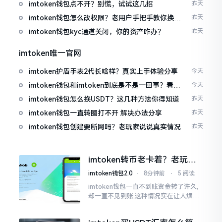
imtoken钱包点不开？别慌，试试这几招
昨天
imtoken钱包怎么改权限？老用户手把手教你换主
昨天
人
imtoken钱包kyc通道关闭，你的资产咋办？
昨天
imtoken唯一官网
imtoken护盾手表2代长啥样？真实上手体验分享
今天
imtoken钱包和imtoken到底是不是一回事？看完
今天
就懂了
imtoken钱包怎么换USDT？这几种方法你得知道
昨天
imtoken钱包一直转圈打不开 解决办法分享
昨天
imtoken钱包创建要断网吗？老玩家说说真实情况
昨天
imtoken转币老卡着？老玩家
教你几招搞定
imtoken钱包2.0
⋅
8分钟前
⋅
5 阅读
imtoken钱包一直不到账资金转了许久,
却一直不见到账,这种情况实在让人烦躁,
怒火中烧。我刚启用imtoken软件时,就
遇到过类似困扰,那时内心焦急,像被困在