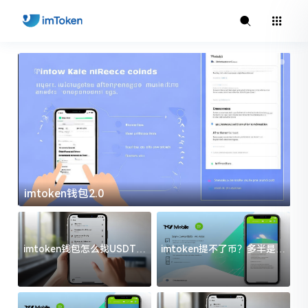
imtoken钱包2.0
i
imtoken钱包怎么找USDT地
imtoken提不了币？多半是这
址？三步搞定不踩坑
几件事没处理好