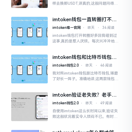
样去换那USDT,讲真的,这般问题问得很
是实在。咱们那些普通之人玩币,最为头
疼之事便是怎样把各类代币换成USDT
imtoken钱包一直转圈打不开
解决办法分享
imtoken唯一官网
⋅
昨天
⋅
34 阅读
imtoken钱包打开转圈好多回我碰到过
这事,真的是惹人厌烦。每次兴冲冲地开
启imtoken,那个圈就开始不住地转呀转,
仿若永远没有尽头一样。针对这种情形,
imtoken钱包和比特币钱包，
大家说法不尽相同
谁更安全？老玩家来聊聊
imtoken钱包2.0
⋅
昨天
⋅
46 阅读
我对照imtoken钱包跟比特币钱包,琢磨
了好长一阵子。准确地讲,这两款钱包我
都用过,它们各有独特特性。imtoken是
多链钱包,能支持多种数字货币,界面设计
imtoken验证老失败？老手教
挺美观
你几招搞定
imtoken钱包2.0
⋅
昨天
⋅
49 阅读
自使用imtoken这么长时间以来,验证失
败这般状况着实令人烦闷不已。有时急
切地想要进行转账操作,却偏偏卡在验证
那一流程环节,致使整个人的状态都低落