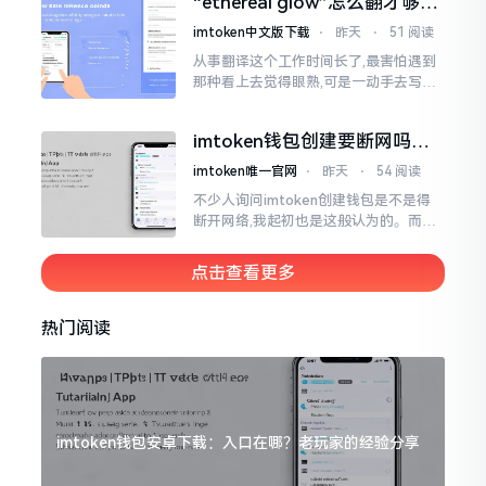
“ethereal glow”怎么翻才够味
至极点。
儿？翻译圈老油条的私房话
imtoken中文版下载
⋅
昨天
⋅
51 阅读
从事翻译这个工作时间长了,最害怕遇到
那种看上去觉得眼熟,可是一动手去写就
毫无头绪的词汇。“etherealglow”就是
很典型的例子。你去查阅词典
imtoken钱包创建要断网吗？
老玩家说说真实情况
imtoken唯一官网
⋅
昨天
⋅
54 阅读
不少人询问imtoken创建钱包是不是得
断开网络,我起初也是这般认为的。而后
使用了好些年才发觉,此种说法略微有些
夸张了。断网创建主要是为了防范中间
点击查看更多
人攻击
热门阅读
imtoken钱包安卓下载：入口在哪？老玩家的经验分享