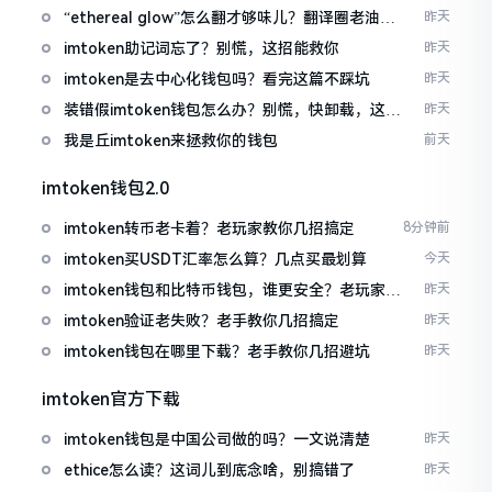
“ethereal glow”怎么翻才够味儿？翻译圈老油条
昨天
的私房话
imtoken助记词忘了？别慌，这招能救你
昨天
imtoken是去中心化钱包吗？看完这篇不踩坑
昨天
装错假imtoken钱包怎么办？别慌，快卸载，这几
昨天
招能救急
我是丘imtoken来拯救你的钱包
前天
imtoken钱包2.0
imtoken转币老卡着？老玩家教你几招搞定
8分钟前
imtoken买USDT汇率怎么算？几点买最划算
今天
imtoken钱包和比特币钱包，谁更安全？老玩家来
昨天
聊聊
imtoken验证老失败？老手教你几招搞定
昨天
imtoken钱包在哪里下载？老手教你几招避坑
昨天
imtoken官方下载
imtoken钱包是中国公司做的吗？一文说清楚
昨天
ethice怎么读？这词儿到底念啥，别搞错了
昨天