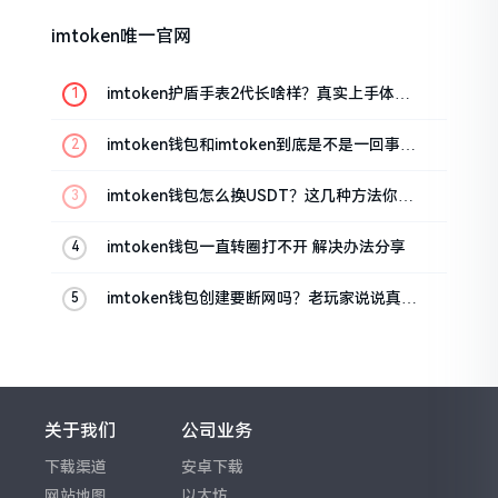
imtoken唯一官网
imtoken护盾手表2代长啥样？真实上手体验
分享
imtoken钱包和imtoken到底是不是一回事？
看完就懂了
imtoken钱包怎么换USDT？这几种方法你得
知道
imtoken钱包一直转圈打不开 解决办法分享
imtoken钱包创建要断网吗？老玩家说说真实
情况
关于我们
公司业务
下载渠道
安卓下载
网站地图
以太坊