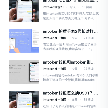
imtoken买USDT汇率怎么算？
热锅上的蚂蚁,慌乱无措。
几点买最划算
imtoken钱包2.0
⋅
今天
⋅
13 阅读
用imtoken去买USDT这种行为,实际上就
是把人民币转变为美元稳定币,好多人在
首次进行购买时都陷入了困惑状态,界面
之中有着大量的数字,汇率呈现出忽高忽
imtoken护盾手表2代长啥样？
低的状况
真实上手体验分享
imtoken唯一官网
⋅
今天
⋅
21 阅读
老实讲,头一回听闻imToken推出了呈手
表形状的硬件钱包,我着实愣了一下。在c
rypto圈子里,玩硬件钱包的人数量不少,
然而做成手表样式的着实不多见。
imtoken钱包和imtoken到底
是不是一回事？看完就懂了
imtoken唯一官网
⋅
今天
⋅
24 阅读
imtoken钱包与imtoken有不少人向小编
提出了这样的一个疑问,询问其imtoken
钱包与imtoken是不是属于不同一的事
物。而实际上,这二者根本完完全全就是
imtoken钱包怎么换USDT？这
同一个物品
几种方法你得知道
imtoken唯一官网
⋅
昨天
⋅
38 阅读
近些日子好多人询问我,imtoken钱包咋