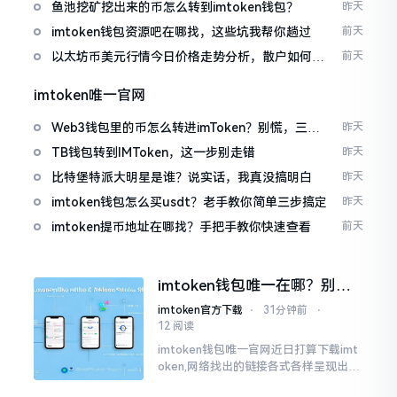
包
鱼池挖矿挖出来的币怎么转到imtoken钱包？
昨天
imtoken钱包资源吧在哪找，这些坑我帮你趟过
前天
以太坊币美元行情今日价格走势分析，散户如何避
前天
免追涨杀跌被套牢
imtoken唯一官网
Web3钱包里的币怎么转进imToken？别慌，三步
昨天
搞定
TB钱包转到IMToken，这一步别走错
昨天
比特堡特派大明星是谁？说实话，我真没搞明白
昨天
imtoken钱包怎么买usdt？老手教你简单三步搞定
昨天
imtoken提币地址在哪找？手把手教你快速查看
前天
imtoken钱包唯一在哪？别乱
点，小心假网站
imtoken官方下载
⋅
31分钟前
⋅
12 阅读
imtoken钱包唯一官网近日打算下载imt
oken,网络找出的链接各式各样呈现出乱
糟糟的状态,瞅着都好像是那么一股正确