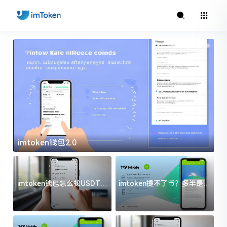
imtoken钱包2.0
i
imtoken钱包怎么找USDT地
imtoken提不了币？多半是这
址？三步搞定不踩坑
几件事没处理好