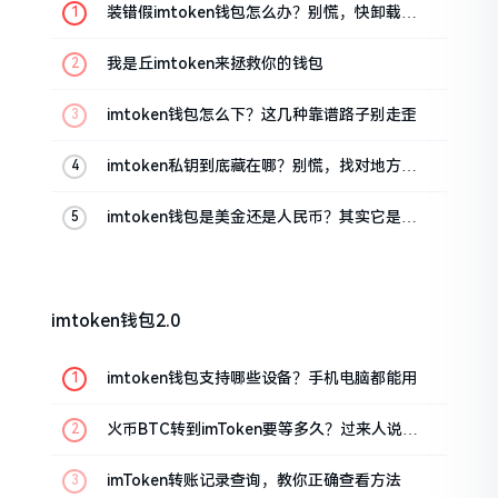
装错假imtoken钱包怎么办？别慌，快卸载，
这几招能救急
我是丘imtoken来拯救你的钱包
imtoken钱包怎么下？这几种靠谱路子别走歪
imtoken私钥到底藏在哪？别慌，找对地方才
安心
imtoken钱包是美金还是人民币？其实它是个
“多面手”
imtoken钱包2.0
imtoken钱包支持哪些设备？手机电脑都能用
火币BTC转到imToken要等多久？过来人说说
真实情况
imToken转账记录查询，教你正确查看方法