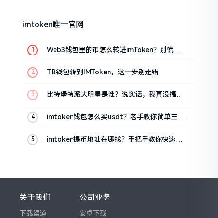
imtoken唯一官网
Web3钱包里的币怎么转进imToken？别慌，
三步搞定
TB钱包转到IMToken，这一步别走错
比特堡特派大明星是谁？说实话，我真没搞明
白
imtoken钱包怎么买usdt？老手教你简单三步
搞定
imtoken提币地址在哪找？手把手教你快速查
看
关于我们
公司业务
下载渠道
安卓下载