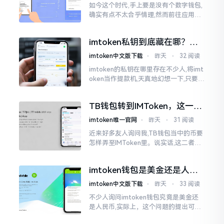
如今这个时代,手上要是没有个数字钱包,
确实有点不太合乎情理,然而前往应用商
店搜索“imtoken”,呈现出来的结果各式
各样,实在是让人头疼不已。有些看起来
imtoken私钥到底藏在哪？别
似乎相似
慌，找对地方才安心
imtoken中文版下载
⋅
昨天
⋅
32 阅读
imtoken的私钥在哪里存在不少人,将imt
oken当作提款机,天真地幻想一下,只要把
密码输入进去了事情就会顺顺利利的。
然而,实际并不如此
TB钱包转到IMToken，这一步
别走错
imtoken唯一官网
⋅
昨天
⋅
31 阅读
近来好多友人询问我,TB钱包当中的币要
怎样弄至IMToken里。说实话,这二者皆
是钱包,并无什么高低贵贱之分,然而在操
作方面的确得细致些。好多人转着转着
imtoken钱包是美金还是人民
就迷糊了
币？其实它是个“多面手”
imtoken中文版下载
⋅
昨天
⋅
33 阅读
不少人询问imtoken钱包究竟是美金还
是人民币,实际上，这个问题的提出可谓
是有些“外行人”的意味了。imtoken根本