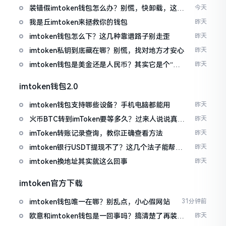
装错假imtoken钱包怎么办？别慌，快卸载，这几
今天
招能救急
我是丘imtoken来拯救你的钱包
昨天
imtoken钱包怎么下？这几种靠谱路子别走歪
昨天
imtoken私钥到底藏在哪？别慌，找对地方才安心
昨天
imtoken钱包是美金还是人民币？其实它是个“多
昨天
面手”
imtoken钱包2.0
imtoken钱包支持哪些设备？手机电脑都能用
昨天
火币BTC转到imToken要等多久？过来人说说真实
昨天
情况
imToken转账记录查询，教你正确查看方法
昨天
imtoken银行USDT提现不了？这几个法子能帮你
昨天
搞定
imtoken换地址其实就这么回事
昨天
imtoken官方下载
imtoken钱包唯一在哪？别乱点，小心假网站
31分钟前
欧意和imtoken钱包是一回事吗？搞清楚了再装钱
昨天