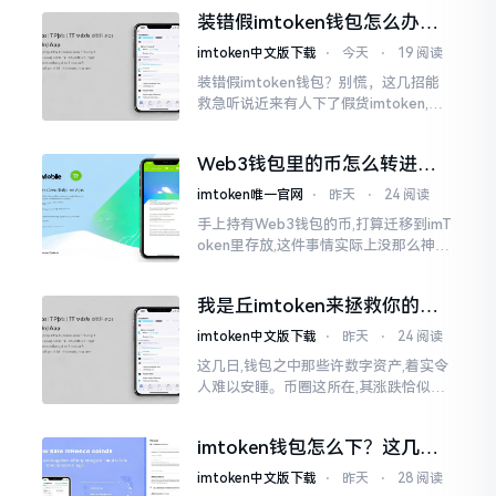
的样子,然而真的敢于点击一下吗?内心一
装错假imtoken钱包怎么办？
直忐忑不安。我折腾了好些日子
别慌，快卸载，这几招能救急
imtoken中文版下载
⋅
今天
⋅
19 阅读
装错假imtoken钱包？别慌，这几招能
救急听说近来有人下了假货imtoken,心
里必然怦怦一跳。这事物看起来如真品
一式,图标、名字皆仿得极像,然而其中全
Web3钱包里的币怎么转进
是陷阱。
imToken？别慌，三步搞定
imtoken唯一官网
⋅
昨天
⋅
24 阅读
手上持有Web3钱包的币,打算迁移到imT
oken里存放,这件事情实际上没那么神秘
莫测。好多人一听闻“跨链”、“转账”就
心生畏惧,担心转错链导致币消失不见
我是丘imtoken来拯救你的钱
包
imtoken中文版下载
⋅
昨天
⋅
24 阅读
这几日,钱包之中那些许数字资产,着实令
人难以安睡。币圈这所在,其涨跌恰似翻
书那般迅速,昨日尚呈飘红之态，今日已
然绿得人心慌慌。众多人手中紧握着一
imtoken钱包怎么下？这几种
堆币
靠谱路子别走歪
imtoken中文版下载
⋅
昨天
⋅
28 阅读