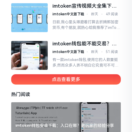
就不会去发行属于自身的货币,它仅仅是
imtoken宣传视频大全集下
一个“钱包”而已
载，新手看完就懂怎么用
imtoken中文版下载
⋅
昨天
⋅
49 阅读
日前,我心里头琢磨着打算去折腾那加密
货币,有个朋友,就热心给我推荐了imTok
en,还着重讲这可是个老资格的钱包哩。
之后,我去到网上搜索了一番,嘿
imtoken钱包能不能交易？一
文说清楚
imtoken中文版下载
⋅
昨天
⋅
51 阅读
有一款imtoken钱包,使用它的人数量挺
多,然而众多人弄不明白它究竟可不可以
进行交易。说实话,此问题问得很实在。
钱包和交易所原本就是不同的事物,像是
点击查看更多
存钱罐与菜市场那般
热门阅读
imtoken钱包安卓下载：入口在哪？老玩家的经验分享