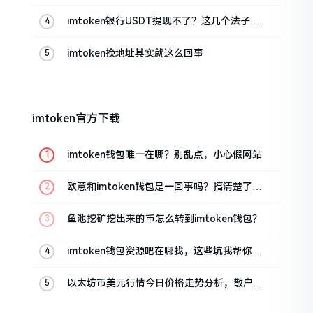
imtoken银行USDT提现不了？这几个法子能
帮你搞定
imtoken换地址其实就这么回事
imtoken官方下载
imtoken钱包唯一在哪？别乱点，小心假网站
欧意和imtoken钱包是一回事吗？搞清楚了再
装钱包
鱼池挖矿挖出来的币怎么转到imtoken钱包？
imtoken钱包资源吧在哪找，这些坑我帮你趟
过
以太坊币美元行情今日价格走势分析，散户如
何避免追涨杀跌被套牢