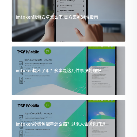
imtoken钱包安卓怎么下 官方渠道避坑指南
imtoken提不了币？多半是这几件事没处理好
imtoken冷钱包能量怎么搞？过来人告诉你门道