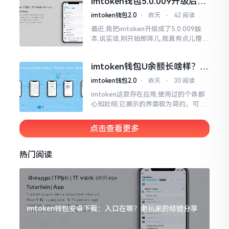
imtoken钱包5.0.009升级后咋
用？老用户实测分享
imtoken钱包2.0
⋅
昨天
⋅
42 阅读
最近,我把imtoken升级成了5.0.009版
本,说实话,刚开始那阵儿,我真有点儿懵,
整个界面变了,布局也重新排了,结果我想
找某些东西时,得绕两圈才能找到
imtoken钱包U余额长啥样？截
图这样看
imtoken钱包2.0
⋅
昨天
⋅
30 阅读
imtoken这款存在应用,使用过的个体都
心知肚明,它展示的界面极为简约。可是,
U余额的那个部分偶尔会致使人们的视觉
感受产生些许困惑。
点击查看更多
热门阅读
imtoken钱包安卓下载：入口在哪？老玩家的经验分享