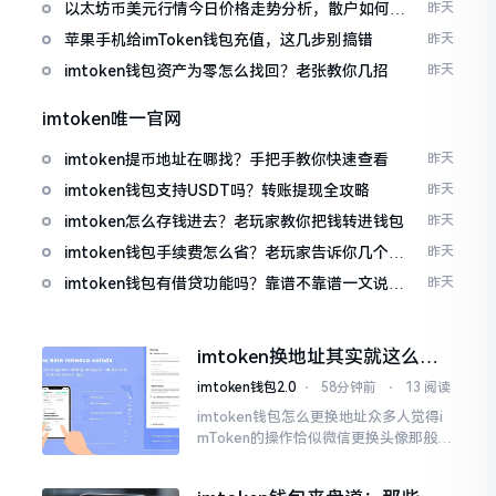
以太坊币美元行情今日价格走势分析，散户如何避
昨天
免追涨杀跌被套牢
苹果手机给imToken钱包充值，这几步别搞错
昨天
imtoken钱包资产为零怎么找回？老张教你几招
昨天
imtoken唯一官网
imtoken提币地址在哪找？手把手教你快速查看
昨天
imtoken钱包支持USDT吗？转账提现全攻略
昨天
imtoken怎么存钱进去？老玩家教你把钱转进钱包
昨天
imtoken钱包手续费怎么省？老玩家告诉你几个实
昨天
在招
imtoken钱包有借贷功能吗？靠谱不靠谱一文说清
昨天
楚
imtoken换地址其实就这么回
事
imtoken钱包2.0
⋅
58分钟前
⋅
13 阅读
imtoken钱包怎么更换地址众多人觉得i
mToken的操作恰似微信更换头像那般简
便,唯有直接点一下便可轻易完成。可是
实际情形并非这样,imToken的地址是依