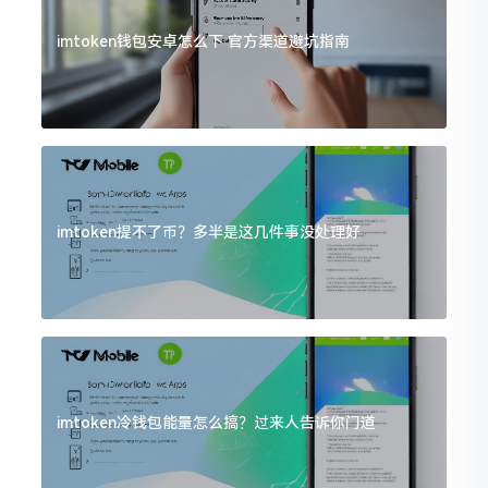
imtoken钱包安卓怎么下 官方渠道避坑指南
imtoken提不了币？多半是这几件事没处理好
imtoken冷钱包能量怎么搞？过来人告诉你门道