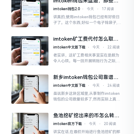
imtoken钱包来盘道：那些踩
据助记词来生成的,通俗讲
过的坑和保命招
imtoken钱包2.0
⋅
今天
⋅
17 阅读
讲真的,使用imtoken钱包已经有好些日
子了。这个东西,好似一个电子钱袋子,里
面装着你那些数字资产。有的人使用起
来一帆风顺、毫无阻碍,有的人使用起来
imtoken矿工费代付怎么取
却提心吊胆、神经紧绷。
消？老手教你几招
imtoken中文版下载
⋅
今天
⋅
22 阅读
老实讲，这矿工费相关事宜实在是颇为
令人心烦。每一回开展转账行为之际,就
好比投身于抽奖活动那样,压根没办法晓
得紧接着的下一秒会扣掉多少手续费。
新乡imtoken钱包公司靠谱
时隔多年
吗？普通人怎么避坑
imtoken中文版下载
⋅
今天
⋅
24 阅读
虽说新乡这块区域里,从事制作imtoken
钱包的公司数量较多了,然而实际上真正
值得信赖靠谱的却没几个。友人先前寻
觅过一家公司,表示那家公司声称能够给
鱼池挖矿挖出来的币怎么转到
予协助进行操作的
imtoken钱包？
imtoken官方下载
⋅
今天
⋅
20 阅读
讲实在话,在最初开始进行鱼池挖矿的那