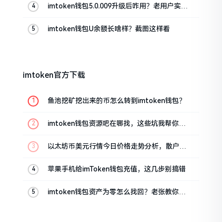
imtoken钱包5.0.009升级后咋用？老用户实测
分享
imtoken钱包U余额长啥样？截图这样看
imtoken官方下载
鱼池挖矿挖出来的币怎么转到imtoken钱包？
imtoken钱包资源吧在哪找，这些坑我帮你趟
过
以太坊币美元行情今日价格走势分析，散户如
何避免追涨杀跌被套牢
苹果手机给imToken钱包充值，这几步别搞错
imtoken钱包资产为零怎么找回？老张教你几
招