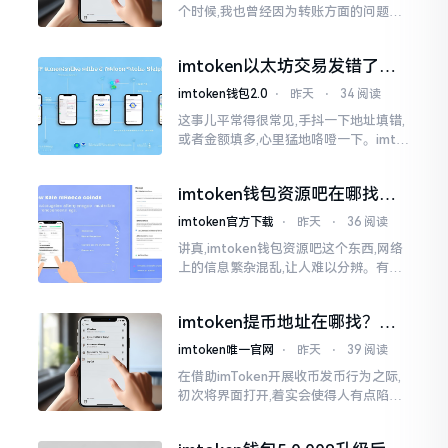
个时候,我也曾经因为转账方面的问题而
被卡住了好多次。挖出来的矿币堆积在
了鱼池账户之中,看起来的确让人感觉颇
imtoken以太坊交易发错了咋
为畅快
整？取消方法告诉你
imtoken钱包2.0
⋅
昨天
⋅
34 阅读
这事儿平常得很常见,手抖一下地址填错,
或者金额填多,心里猛地咯噔一下。imto
ken里的以太坊那交易,本质乃是一锤子
买卖啊,一旦提交到区块链之上
imtoken钱包资源吧在哪找，
这些坑我帮你趟过
imtoken官方下载
⋅
昨天
⋅
36 阅读
讲真,imtoken钱包资源吧这个东西,网络
上的信息繁杂混乱,让人难以分辨。有的
人声称那是官方途径,有的人则表示是第
三方进行的搬运。倘若找对了资源
imtoken提币地址在哪找？手
把手教你快速查看
imtoken唯一官网
⋅
昨天
⋅
39 阅读
在借助imToken开展收币发币行为之际,
初次将界面打开,着实会使得人有点陷入
发懵的状态,那密密麻麻的按钮,多得以至
于如同迷宫一样。好多人纷纷询问我