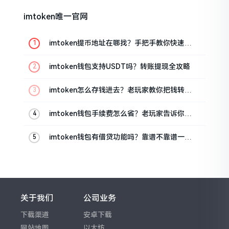
imtoken唯一官网
imtoken提币地址在哪找？手把手教你快速查
看
imtoken钱包支持USDT吗？转账提现全攻略
imtoken怎么存钱进去？老玩家教你把钱转进
钱包
imtoken钱包手续费怎么省？老玩家告诉你几
个实在招
imtoken钱包有借贷功能吗？靠谱不靠谱一文
说清楚
关于我们
公司业务
下载渠道
安卓下载
网站地图
以太坊