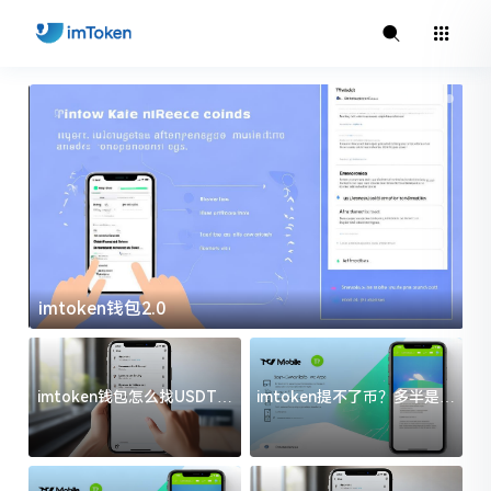
imtoken钱包2.0
i
imtoken钱包怎么找USDT地
imtoken提不了币？多半是这
址？三步搞定不踩坑
几件事没处理好