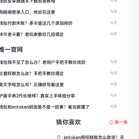
ken钱包安卓版版本下载安装教程
今天
ken电脑端登录入口，地址在这里
今天
ken钱包付款失败？多半是这几个原因闹的
今天
ken转币老卡着？老玩家教你几招搞定
今天
en唯一官网
ken钱包钱不见了怎么办？老用户手把手教你找回
今天
ken位置权限怎么改？手把手教你搞定
今天
ken英文字母怎么写？正确拼写看这里
今天
ken护盾手表2代长啥样？真实上手体验分享
今天
en钱包和imtoken到底是不是一回事？看完就懂了
今天
猜你喜欢
换一换
imtoken授权转账怎么取消？手