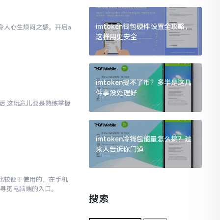
imtoken钱包硬件设置全攻略，
实令人心生烦闷之感。开启a
这样用更安全
样
imtoken提不了币？多半是这几
件事没处理好
实话,这玩意儿要是熟练掌握
imtoken冷钱包能量怎么搞？过
来人告诉你门道
对比较便于使用的，在手机
去寻觅电脑端的入口。
搜索