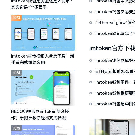
imtoken钱包中
imtoken钱包是美金还是人民币？
其实它是个“多面手”
imtoken钱包交易
TOP3
“ethereal gl
imtoken助记词
imtoken官方下
imtoken宣传视频大全集下载，新
imtoken钱包到
手看完就懂怎么用
ETH美元报价怎么
TOP4
imtoken钱包事件
imtoken钱包截
imtoken钱包是
HECO链提币到imToken怎么操
作？手把手教你轻松完成转账
TOP5