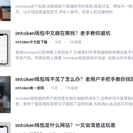
imtoken这个东西,讲真就是个管理货币的钱包,和支付宝、微信不
币、以太坊这类虚拟货币,并非人民币。好多人初次使用时
imtoken钱包中文版在哪找？老手教你避坑
imtoken中文版下载
⋅
今天
⋅
16 阅读
使用imtoken已经有两三年时间了,它跟我们平常管理钱财的情况差
字资产的。然而在网上搜索“imtoken钱包官网中文版”,会跳出许许
imtoken钱包钱不见了怎么办？老用户手把手教你找
imtoken唯一官网
⋅
今天
⋅
19 阅读
imtoken钱包里的资产居然毫无预兆地陡然消失了,这种状况不管落
焚。我有个朋友就在前些日子碰到了这样的事,当他满心忐忑地打开钱
imtoken钱包是什么网站？一文说清楚这玩意