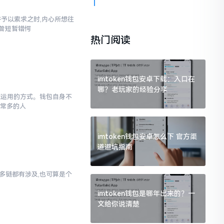
汇并予以索求之时,内心所想往
也曾短暂错愕
热门阅读
imtoken钱包安卓下载：入口在
哪？老玩家的经验分享
于你运用的方式。钱包自身不
非常多的人
imtoken钱包安卓怎么下 官方渠
道避坑指南
对多链都有涉及,也可算是个
imtoken钱包是哪年出来的？一
文给你说清楚