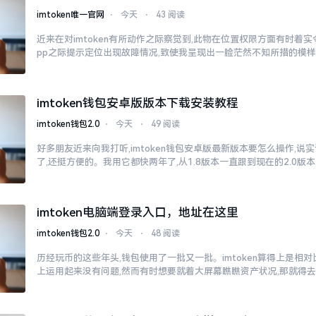
imtoken唯一官网
⋅
今天
⋅
43 阅读
近来在对imtoken有所动作之际察觉到,此物在位置权限方面有时着
pp之际提示定位出现故障情况,致使我呈现出一脸茫然不知所措的模
imtoken钱包安卓版版本下载安装教程
imtoken钱包2.0
⋅
今天
⋅
49 阅读
好多朋友近来向我打听,imtoken钱包安卓版最新版本要怎么操作,说
了,还挺方便的。我用它都快两年了,从1.8版本一直跟到现在的2.0版本
imtoken电脑端登录入口，地址在这里
imtoken钱包2.0
⋅
今天
⋅
48 阅读
历经玩币的这些年头,钱包使用了一批又一批。imtoken算得上是相
上运用起来没有问题,然而有时想要就着大屏幕瞧瞧资产状况,那就得