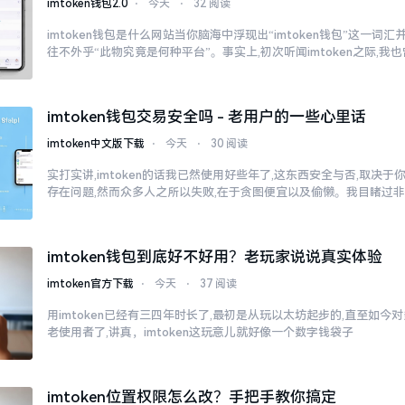
imtoken钱包2.0
⋅
今天
⋅
32 阅读
imtoken钱包是什么网站当你脑海中浮现出“imtoken钱包”这一词
往不外乎“此物究竟是何种平台”。事实上,初次听闻imtoken之际,我
imtoken钱包交易安全吗 - 老用户的一些心里话
imtoken中文版下载
⋅
今天
⋅
30 阅读
实打实讲,imtoken的话我已然使用好些年了,这东西安全与否,取决
存在问题,然而众多人之所以失败,在于贪图便宜以及偷懒。我目睹过
imtoken钱包到底好不好用？老玩家说说真实体验
imtoken官方下载
⋅
今天
⋅
37 阅读
用imtoken已经有三四年时长了,最初是从玩以太坊起步的,直至如今
老使用者了,讲真，imtoken这玩意儿就好像一个数字钱袋子
imtoken位置权限怎么改？手把手教你搞定