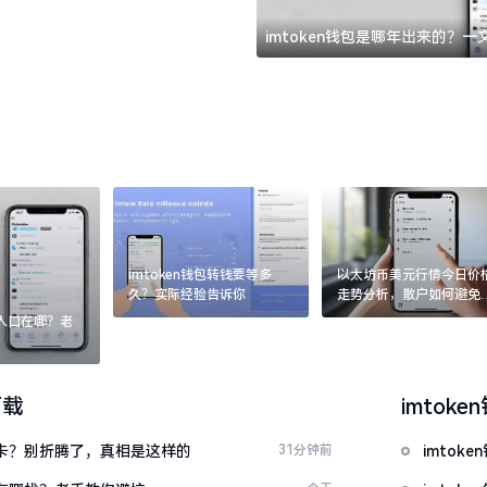
imtoken钱包是哪年出来的？
imtoken钱包转钱要等多
以太坊币美元行情今日价
久？实际经验告诉你
走势分析，散户如何避免
涨杀跌被套牢
：入口在哪？老
下载
imtoke
银行卡？别折腾了，真相是这样的
31分钟前
imto