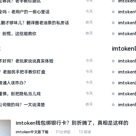
文版在哪找？老手教你避坑
今天
imto
安全吗 - 老用户的一些心里话
今天
imto
ow”怎么翻才够味儿？翻译圈老油条的私房话
昨天
imto
忘了？别慌，这招能救你
昨天
imto
载
imtok
底好不好用？老玩家说说真实体验
今天
imto
看？老股民手把手教你盯盘
今天
imto
：普通人该咋办？
今天
imto
屏要谨慎，别把隐私当儿戏
今天
imto
中国公司做的吗？一文说清楚
昨天
imtok
imtoken钱包绑银行卡？别折腾了，真相是这样的
imtoken中文版下载
⋅
31分钟前
⋅
13 阅读