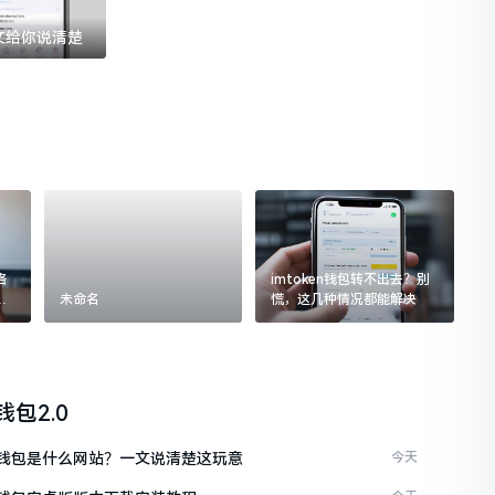
一文给你说清楚
格
imtoken钱包转不出去？别
追
未命名
慌，这几种情况都能解决
n钱包2.0
ken钱包是什么网站？一文说清楚这玩意
今天