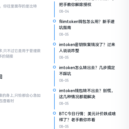
把手教你解除授权
一样。你往里面存的是比特
08-04
filimtoken钱包怎么用？新手避
坑指南
08-05
imtoken密钥恢复钱没了？过来
人说说咋整
不多,只不过它是用于管理数
多多的链接
08-05
imtoken怎么转出去？几步搞定
不踩坑
回
08-05
imtoken钱包转不出去？别慌，
到谁的身上,只怕都会心急如
这几种情况都能解决
包查看时
08-05
BTC今日行情：美元计价跌成啥
样了？老手教你咋看
08-05