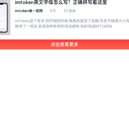
imtoken英文字母怎么写？正确拼写看这里
imtoken唯一官网
⋅
今天
⋅
53 阅读
imToken这个名字,刚开始的时候,我真的是犯了迷糊,完全不晓得大
搜寻了一阵后,发觉各种各样的写法都有,有的写成IMTOKEN
点击查看更多