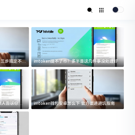
址？三步搞定不踩
imtoken提不了币？多半是这几件事没处理好
i
过来人告诉你门
imtoken钱包安卓怎么下 官方渠道避坑指南