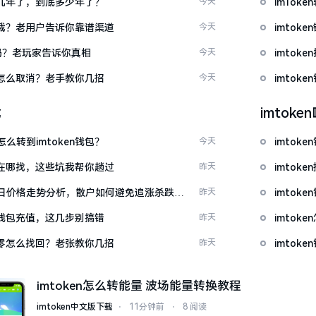
了好几年了，到底多少年了？
今天
imTo
么下载？老用户告诉你靠谱渠道
今天
imto
u吗？老玩家告诉你真相
今天
imtok
代付怎么取消？老手教你几招
今天
imto
载
imtok
么转到imtoken钱包？
今天
imtok
源吧在哪找，这些坑我帮你趟过
昨天
imto
日价格走势分析，散户如何避免追涨杀跌被
昨天
imtok
en钱包充值，这几步别搞错
昨天
imto
产为零怎么找回？老张教你几招
昨天
imto
imtoken怎么转能量 波场能量转换教程
imtoken中文版下载
⋅
11分钟前
⋅
8 阅读