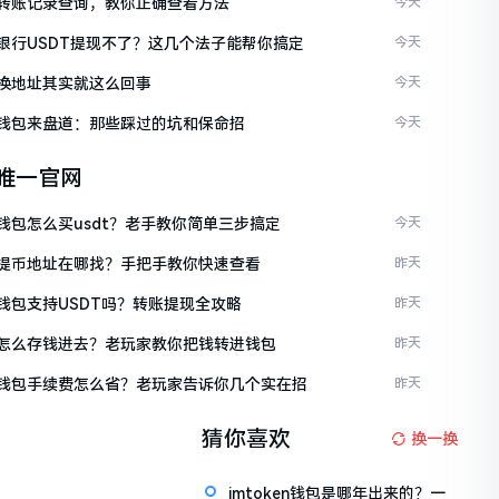
ken转账记录查询，教你正确查看方法
今天
ken银行USDT提现不了？这几个法子能帮你搞定
今天
en换地址其实就这么回事
今天
ken钱包来盘道：那些踩过的坑和保命招
今天
en唯一官网
en钱包怎么买usdt？老手教你简单三步搞定
今天
ken提币地址在哪找？手把手教你快速查看
昨天
en钱包支持USDT吗？转账提现全攻略
昨天
ken怎么存钱进去？老玩家教你把钱转进钱包
昨天
ken钱包手续费怎么省？老玩家告诉你几个实在招
昨天
猜你喜欢
换一换
imtoken钱包是哪年出来的？一