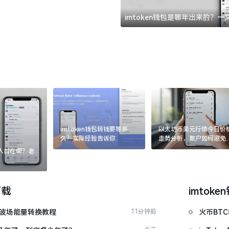
imtoken钱包是哪年出来的？
imtoken钱包转钱要等多
以太坊币美元行情今日价
久？实际经验告诉你
走势分析，散户如何避免
涨杀跌被套牢
：入口在哪？老
下载
imtoke
量 波场能量转换教程
11分钟前
火币BT