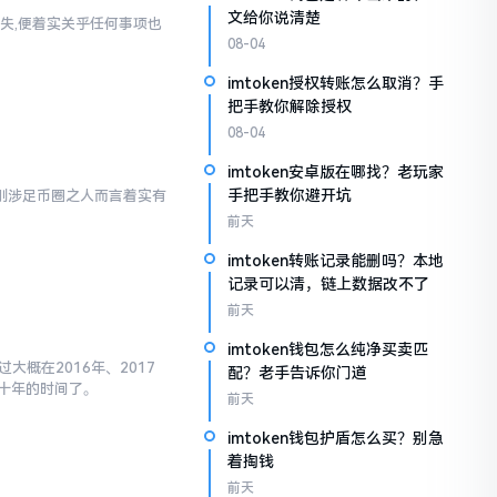
文给你说清楚
失,便着实关乎任何事项也
08-04
imtoken授权转账怎么取消？手
把手教你解除授权
08-04
imtoken安卓版在哪找？老玩家
手把手教你避开坑
对于刚涉足币圈之人而言着实有
前天
imtoken转账记录能删吗？本地
记录可以清，链上数据改不了
前天
imtoken钱包怎么纯净买卖匹
大概在2016年、2017
配？老手告诉你门道
十年的时间了。
前天
imtoken钱包护盾怎么买？别急
着掏钱
前天