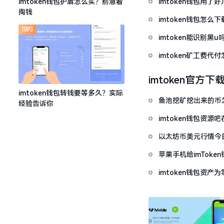
imtoken钱包用
imtoken钱包护盾怎么买？别急着
掏钱
imtoken钱包怎
TOP3
imtoken能识别黑
imtoken矿工费
imtoken官方下
imtoken钱包转钱要等多久？实际
鱼池挖矿挖出来的币怎
经验告诉你
imtoken钱包资
以太坊币美元行情今
套牢
苹果手机给imTok
imtoken钱包资