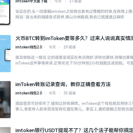
imtoken中文版下载
⋅
今天
⋅
21 阅读
说实在的,头一回接触imtoken之际我也曾有过懵圈的时候,在网络上搜寻“
网站”,冒出来的链接各式各样,难以分辨真假,我自己就遭遇过麻烦
火币BTC转到imToken要等多久？过来人说说真实情
imtoken钱包2.0
⋅
今天
⋅
29 阅读
提及转账这一情况,它的速度呈现实在有点微妙,讲快也算快,讲慢也算慢
mToken这件事情来讲,正常状况下30分钟到2小时就能达成到账。可
imToken转账记录查询，教你正确查看方法
imtoken钱包2.0
⋅
今天
⋅
35 阅读
搞加密货币好些年了,碰到过好些麻烦。imToken这个钱包我启用快
事儿,老是有人前来咨询官网位置在哪儿。事实上,最初接触之际我也
imtoken银行USDT提现不了？这几个法子能帮你搞