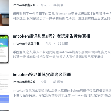
imtoken钱包2.0
⋅
今天
⋅
34 阅读
最近碰到了一件挺棘手的事儿,在imtoken里尝试把USDT转到银行卡
可以想见,其间是经历了一阵子的颠折与腾磨。没想到前前后后这么时
imtoken能识别黑u吗？老玩家告诉你真相
imtoken中文版下载
⋅
今天
⋅
38 阅读
币圈混久之人,谁人不曾遇此问题,imtoken能否识别黑U?黑U者,实
联某一些,或有洗钱相关某一类,诸多之人害怕收黑U致己惹于麻烦
imtoken换地址其实就这么回事
imtoken钱包2.0
⋅
今天
⋅
43 阅读
imtoken钱包怎么更换地址众多人觉得imToken的操作恰似微信更
下便可轻易完成。可是实际情形并非这样,imToken的地址是依据助记