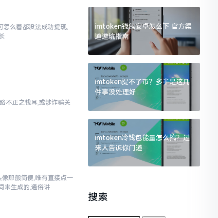
imtoken钱包安卓怎么下 官方渠
,可怎么着都没法成功提现,
道避坑指南
长
imtoken提不了币？多半是这几
件事没处理好
乃来路不正之钱耳,或涉诈骗关
imtoken冷钱包能量怎么搞？过
来人告诉你门道
换头像那般简便,唯有直接点一
词来生成的,通俗讲
搜索