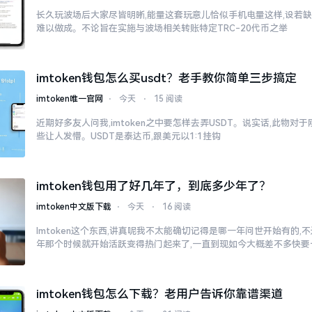
长久玩波场后大家尽皆明晰,能量这套玩意儿恰似手机电量这样,设若缺
难以做成。不论旨在实施与波场相关转账特定TRC-20代币之举
imtoken钱包怎么买usdt？老手教你简单三步搞定
imtoken唯一官网
⋅
今天
⋅
15 阅读
近期好多友人问我,imtoken之中要怎样去弄USDT。说实话,此物
些让人发懵。USDT是泰达币,跟美元以1:1挂钩
imtoken钱包用了好几年了，到底多少年了？
imtoken中文版下载
⋅
今天
⋅
16 阅读
Imtoken这个东西,讲真呢我不太能确切记得是哪一年问世开始有的,不过
年那个时候就开始活跃变得热门起来了,一直到现如今大概差不多快要
imtoken钱包怎么下载？老用户告诉你靠谱渠道