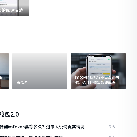
一文给你说清楚
格
imtoken钱包转不出去？别
追
未命名
慌，这几种情况都能解决
n钱包2.0
C转到imToken要等多久？过来人说说真实情况
今天