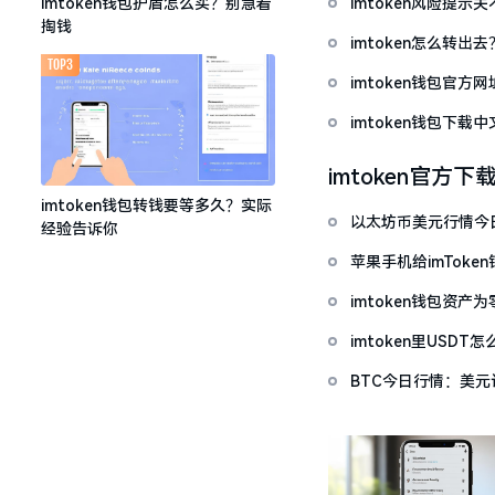
imtoken风险提
imtoken钱包护盾怎么买？别急着
掏钱
imtoken怎么转出
TOP3
imtoken钱包官方
imtoken钱包下
imtoken官方下
imtoken钱包转钱要等多久？实际
以太坊币美元行情今
经验告诉你
套牢
苹果手机给imTok
imtoken钱包资
imtoken里USD
BTC今日行情：美