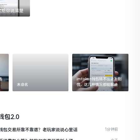
一文给你说清楚
格
imtoken钱包转不出去？别
追
未命名
慌，这几种情况都能解决
n钱包2.0
ken钱包交易所靠不靠谱？老玩家说说心里话
1分钟前