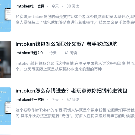
imtoken唯一官网
⋅
今天
⋅
30 阅读
如实讲,imtoken钱包的确是支持USDT这点不假,然而切莫太早开心
多人觉得装上了钱包就能够随意进行转账操作,可结果要么是手续费高
imtoken钱包怎么领取分叉币？老手教你避坑
imtoken钱包2.0
⋅
今天
⋅
41 阅读
imtoken钱包领取分叉币这件事情,在圈子里面的人讨论得相当多,
个。分叉币实际上就是从原链fork出来的新的币种
imtoken怎么存钱进去？老玩家教你把钱转进钱包
imtoken唯一官网
⋅
今天
⋅
47 阅读
这个被称作imToken的东西,确切来讲就是个数字钱包,它跟我们平
同,其本身没办法直接进行“充值”。好多人在初次接触玩弄它的时候都