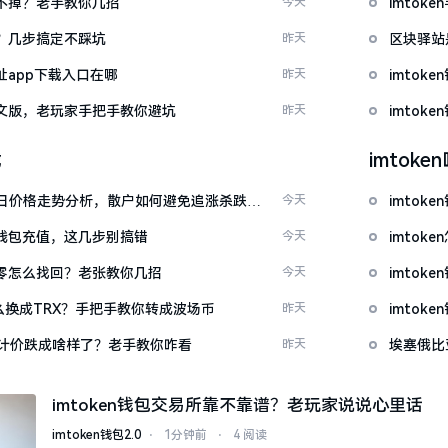
示关不掉？老手教你几招
今天
imto
去？几步搞定不踩坑
昨天
区块驿站
网址app下载入口在哪
昨天
imto
载中文版，老玩家手把手教你避坑
昨天
imto
载
imtok
日价格走势分析，散户如何避免追涨杀跌被
今天
imtok
en钱包充值，这几步别搞错
今天
imto
产为零怎么找回？老张教你几招
今天
imto
T怎么换成TRX？手把手教你转成波场币
昨天
imto
元计价跌成啥样了？老手教你咋看
昨天
埃塞俄比
imtoken钱包交易所靠不靠谱？老玩家说说心里话
imtoken钱包2.0
⋅
1分钟前
⋅
4 阅读