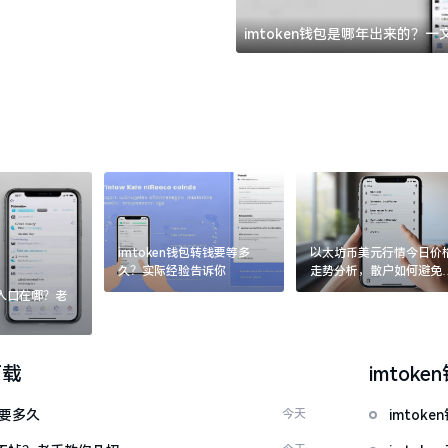
imtoken钱包是哪年出来的？
imtoken钱包转钱要等多
以太坊币美元行情今日价
久？实际经验告诉你
走势分析，散户如何避免
涨杀跌被套牢
：入口在哪？老
下载
imtoke
证要多久
今天
imto