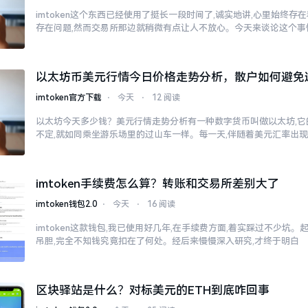
imtoken这个东西已经使用了挺长一段时间了,诚实地讲,心里始终
存在问题,然而交易所那边就稍微有点让人不放心。今天来谈论这个事
以太坊币美元行情今日价格走势分析，散户如何避免
imtoken官方下载
⋅
今天
⋅
12 阅读
以太坊今天多少钱？美元行情走势分析有一种数字货币叫做以太坊,它
不定,就如同乘坐游乐场里的过山车一样。每一天,伴随着美元汇率出
imtoken手续费怎么算？转账和交易所差别大了
imtoken钱包2.0
⋅
今天
⋅
16 阅读
imtoken这款钱包,我已使用好几年,在手续费方面,着实踩过不少坑。
吊胆,完全不知钱究竟扣在了何处。经后来慢慢深入研究,才终于明白
区块驿站是什么？对标美元的ETH到底咋回事