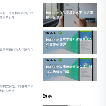
imtoken钱包安卓怎么下 官方渠
,其中的门道是相当多的。好
道避坑指南
得主子心疼
imtoken提不了币？多半是这几
件事没处理好
然而真正弄明白的人并没有几
imtoken冷钱包能量怎么搞？过
来人告诉你门道
常使用的支付宝、微信有所不
会陷入困惑
搜索