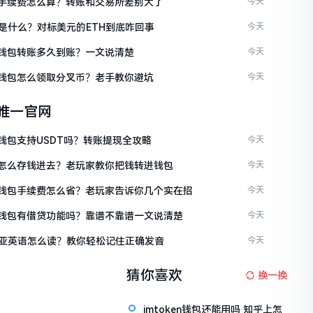
ken手续费怎么算？转账和交易所差别大了
今天
是什么？对标美元的ETH到底咋回事
今天
ken钱包转账多久到账？一文说清楚
今天
ken钱包怎么领取分叉币？老手教你避坑
今天
en唯一官网
en钱包支持USDT吗？转账提现全攻略
今天
ken怎么存钱进去？老玩家教你把钱转进钱包
今天
ken钱包手续费怎么省？老玩家告诉你几个实在招
今天
ken钱包有借贷功能吗？靠谱不靠谱一文说清楚
今天
亚英语怎么读？教你轻松记住正确发音
今天
猜你喜欢
换一换
imtoken钱包还能用吗 知乎上怎