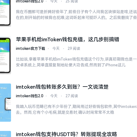
imtoken钱包2.0
⋅
今天
⋅
25 阅读
我在币圈那可是折腾好些年了,前些日子有个人问我区块驿站是啥,还说
在的,刚开始的时候我也犯难,这词听起来可挺吓人的。之后我翻找了
苹果手机给imToken钱包充值，这几步别搞错
imtoken官方下载
⋅
今天
⋅
29 阅读
比如说,拿着苹果手机给imToken钱包充值这个行为,讲真初期我也是
安卓系统上,简单直接复制地址便大功告成,然而到了iPhone这儿
imtoken钱包转账多久到账？一文说清楚
imtoken钱包2.0
⋅
今天
⋅
27 阅读
我踏入玩币范畴已有不少年份了,期间用过好些钱包软件,其中imtok
去。然而,它有个小毛病,就是交易时,确认时间常常不太稳
imtoken钱包支持USDT吗？转账提现全攻略