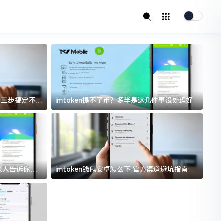
址？三步搞定不踩
imtoken提不了币？多半是这几件事没处理好
i
过来人告诉你门
imtoken钱包安卓怎么下 官方渠道避坑指南