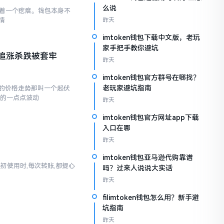
么说
存在着一个疙瘩。钱包本身不
情
昨天
imtoken钱包下载中文版，老玩
家手把手教你避坑
追涨杀跌被套牢
昨天
imtoken钱包官方群号在哪找？
老玩家避坑指南
的价格走势那叫一个起伏
现的一点点波动
昨天
imtoken钱包官方网址app下载
入口在哪
昨天
imtoken钱包亚马逊代购靠谱
起初使用时,每次转账,都提心
吗？过来人说说大实话
昨天
filimtoken钱包怎么用？新手避
坑指南
昨天