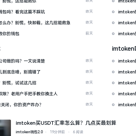
忘了？别慌，这招能救你
昨天
imto
心化钱包吗？看完这篇不踩坑
昨天
imto
钱包怎么办？别慌，快卸载，这几招能救急
昨天
imto
拯救你的钱包
前天
imto
载
imtok
中国公司做的吗？一文说清楚
昨天
imto
这词儿到底念啥，别搞错了
昨天
imtok
不开？别慌，试试这几招
昨天
imtok
么改权限？老用户手把手教你换主人
昨天
imtok
c通道关闭，你的资产咋办？
昨天
imto
imtoken买USDT汇率怎么算？几点买最划算
imtoken钱包2.0
⋅
19分钟前
⋅
6 阅读