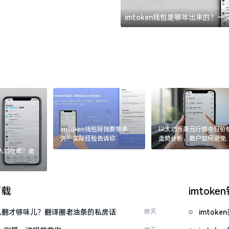
imtoken钱包是哪年出来的？
imtoken钱包转钱要等多
以太坊币美元行情今日价
久？实际经验告诉你
走势分析，散户如何避免
涨杀跌被套牢
：入口在哪？老
下载
imtoke
ow”怎么翻才够味儿？翻译圈老油条的私房话
昨天
imtok