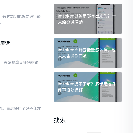
imtoken钱包是哪年出来的？一
已。有时急切地想要进行转
文给你说清楚
点。
私房话
imtoken冷钱包能量怎么搞？过
来人告诉你门道
动手去写就毫无头绪的词
imtoken提不了币？多半是这几
件事没处理好
为的。而后使用了好些年才
搜索