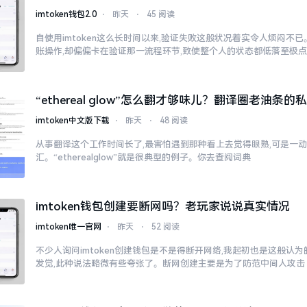
imtoken钱包2.0
⋅
昨天
⋅
45 阅读
自使用imtoken这么长时间以来,验证失败这般状况着实令人烦闷不
账操作,却偏偏卡在验证那一流程环节,致使整个人的状态都低落至极
“ethereal glow”怎么翻才够味儿？翻译圈老油条的
imtoken中文版下载
⋅
昨天
⋅
48 阅读
从事翻译这个工作时间长了,最害怕遇到那种看上去觉得眼熟,可是一
汇。“etherealglow”就是很典型的例子。你去查阅词典
imtoken钱包创建要断网吗？老玩家说说真实情况
imtoken唯一官网
⋅
昨天
⋅
52 阅读
不少人询问imtoken创建钱包是不是得断开网络,我起初也是这般认
发觉,此种说法略微有些夸张了。断网创建主要是为了防范中间人攻击