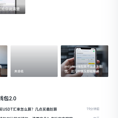
一文给你说清楚
格
imtoken钱包转不出去？别
追
未命名
慌，这几种情况都能解决
n钱包2.0
en买USDT汇率怎么算？几点买最划算
19分钟前