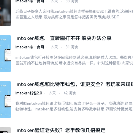
imtoken唯一官网
⋅
昨天
⋅
33 阅读
近些日子好多人询问我,imtoken钱包咋样去换那USDT,讲真的,这
些普通之人玩币,最为头疼之事便是怎样把各类代币换成USDT
imtoken钱包一直转圈打不开 解决办法分享
imtoken唯一官网
⋅
昨天
⋅
31 阅读
imtoken钱包打开转圈好多回我碰到过这事,真的是惹人厌烦。每次兴冲冲
圈就开始不住地转呀转,仿若永远没有尽头一样。针对这种情形,大家
imtoken钱包和比特币钱包，谁更安全？老玩家来聊
imtoken钱包2.0
⋅
昨天
⋅
42 阅读
我对照imtoken钱包跟比特币钱包,琢磨了好长一阵子。准确地讲,这
独特特性。imtoken是多链钱包,能支持多种数字货币,界面设计挺美观
imtoken验证老失败？老手教你几招搞定