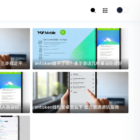
址？三步搞定不踩
imtoken提不了币？多半是这几件事没处理好
i
过来人告诉你门
imtoken钱包安卓怎么下 官方渠道避坑指南