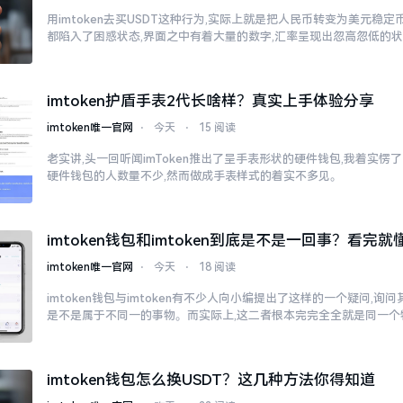
用imtoken去买USDT这种行为,实际上就是把人民币转变为美元稳
都陷入了困惑状态,界面之中有着大量的数字,汇率呈现出忽高忽低的
imtoken护盾手表2代长啥样？真实上手体验分享
imtoken唯一官网
⋅
今天
⋅
15 阅读
老实讲,头一回听闻imToken推出了呈手表形状的硬件钱包,我着实愣了一
硬件钱包的人数量不少,然而做成手表样式的着实不多见。
imtoken钱包和imtoken到底是不是一回事？看完就
imtoken唯一官网
⋅
今天
⋅
18 阅读
imtoken钱包与imtoken有不少人向小编提出了这样的一个疑问,询问其im
是不是属于不同一的事物。而实际上,这二者根本完完全全就是同一个
imtoken钱包怎么换USDT？这几种方法你得知道