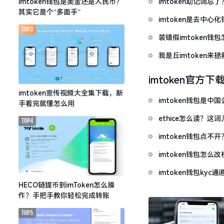
imtoken助记词
imtoken钱包是美金还是人民币？
其实它是个“多面手”
imtoken是去中
TOP3
装错假imtoken
我是丘imtoken来
imtoken官方下
imtoken宣传视频大全集下载，新
imtoken钱包是
手看完就懂怎么用
ethice怎么读？
TOP4
imtoken钱包点
imtoken钱包怎
imtoken钱包ky
HECO链提币到imToken怎么操
作？手把手教你轻松完成转账
TOP5