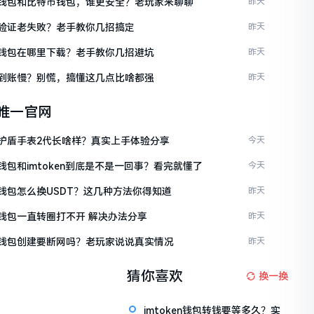
ken钱包和比特币钱包，谁更安全？老玩家来聊聊
昨天
ken验证老失败？老手教你几招搞定
昨天
ken钱包在哪里下载？老手教你几招避坑
昨天
ken到账慢？别慌，搞懂这几点比啥都强
昨天
en唯一官网
ken护盾手表2代长啥样？真实上手体验分享
今天
en钱包和imtoken到底是不是一回事？看完就懂了
今天
en钱包怎么换USDT？这几种方法你得知道
昨天
en钱包一直转圈打不开 解决办法分享
昨天
ken钱包创建要断网吗？老玩家说说真实情况
昨天
猜你喜欢
换一换
imtoken钱包转钱要等多久？实