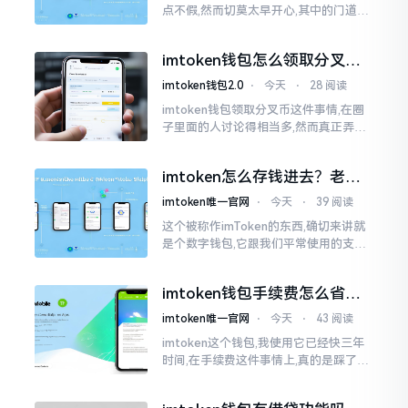
点不假,然而切莫太早开心,其中的门道是
相当多的。好多人觉得装上了钱包就能
够随意进行转账操作,可结果要么是手续
imtoken钱包怎么领取分叉
费高得主子心疼
币？老手教你避坑
imtoken钱包2.0
⋅
今天
⋅
28 阅读
imtoken钱包领取分叉币这件事情,在圈
子里面的人讨论得相当多,然而真正弄明
白的人并没有几个。分叉币实际上就是
从原链fork出来的新的币种
imtoken怎么存钱进去？老玩
家教你把钱转进钱包
imtoken唯一官网
⋅
今天
⋅
39 阅读
这个被称作imToken的东西,确切来讲就
是个数字钱包,它跟我们平常使用的支付
宝、微信有所不同,其本身没办法直接进
行“充值”。好多人在初次接触玩弄它的
imtoken钱包手续费怎么省？
时候都会陷入困惑
老玩家告诉你几个实在招
imtoken唯一官网
⋅
今天
⋅
43 阅读
imtoken这个钱包,我使用它已经快三年
时间,在手续费这件事情上,真的是踩了好
多坑。刚开始的那段时间,每次进行转账
的时候,都会心疼得一直嘬牙花子