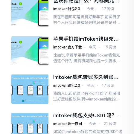
区块驿站是什么？对标美元的
明白
ETH到底咋回事
imtoken钱包2.0
⋅
今天
⋅
17 阅读
我在币圈那可是折腾好些年了,前些日子
有个人问我区块驿站是啥,还说它是对标
美元的ETH,说实在的,刚开始的时候我也
犯难,这词听起来可挺吓人的。之后我翻
苹果手机给imToken钱包充
找了些资料
值，这几步别搞错
imtoken官方下载
⋅
今天
⋅
19 阅读
比如说,拿着苹果手机给imToken钱包充
值这个行为,讲真初期我也是一头雾水,搞
不清楚状况。在安卓系统上,简单直接复
制地址便大功告成,然而到了iPhone这儿
imtoken钱包转账多久到账？
一文说清楚
imtoken钱包2.0
⋅
今天
⋅
17 阅读
我踏入玩币范畴已有不少年份了,期间用
过好些钱包软件,其中imtoken给我的整
体感受还算过得去。然而,它有个小毛病,
就是交易时,确认时间常常不太稳
imtoken钱包支持USDT吗？转
账提现全攻略
imtoken唯一官网
⋅
今天
⋅
21 阅读
如实讲,imtoken钱包的确是支持USDT这