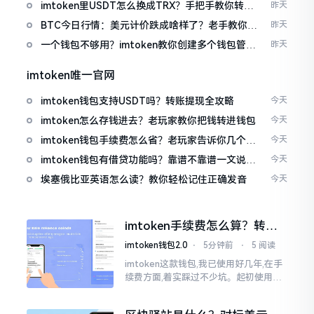
imtoken里USDT怎么换成TRX？手把手教你转成
昨天
波场币
BTC今日行情：美元计价跌成啥样了？老手教你咋
昨天
看
一个钱包不够用？imtoken教你创建多个钱包管理
昨天
资产
imtoken唯一官网
imtoken钱包支持USDT吗？转账提现全攻略
今天
imtoken怎么存钱进去？老玩家教你把钱转进钱包
今天
imtoken钱包手续费怎么省？老玩家告诉你几个实
今天
在招
imtoken钱包有借贷功能吗？靠谱不靠谱一文说清
今天
楚
埃塞俄比亚英语怎么读？教你轻松记住正确发音
今天
imtoken手续费怎么算？转账
和交易所差别大了
imtoken钱包2.0
⋅
5分钟前
⋅
5 阅读
imtoken这款钱包,我已使用好几年,在手
续费方面,着实踩过不少坑。起初使用时,
每次转账,都提心吊胆,完全不知钱究竟扣
在了何处。经后来慢慢深入研究,才终于