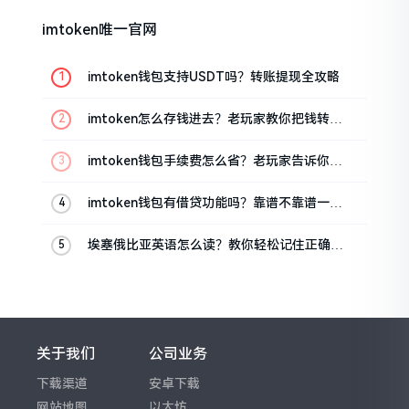
imtoken唯一官网
imtoken钱包支持USDT吗？转账提现全攻略
imtoken怎么存钱进去？老玩家教你把钱转进
钱包
imtoken钱包手续费怎么省？老玩家告诉你几
个实在招
imtoken钱包有借贷功能吗？靠谱不靠谱一文
说清楚
埃塞俄比亚英语怎么读？教你轻松记住正确发
音
关于我们
公司业务
下载渠道
安卓下载
网站地图
以太坊