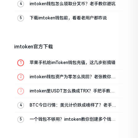
imtoken钱包怎么领取分叉币？老手教你避坑
下载imtoken钱包前，看看老用户都咋说
imtoken官方下载
苹果手机给imToken钱包充值，这几步别搞错
imtoken钱包资产为零怎么找回？老张教你几
招
imtoken里USDT怎么换成TRX？手把手教你
转成波场币
BTC今日行情：美元计价跌成啥样了？老手教
你咋看
一个钱包不够用？imtoken教你创建多个钱包
管理资产