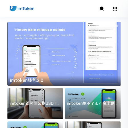
imtoken钱包2.0
i
imtoken钱包怎么找USDT地
imtoken提不了币？多半是这
址？三步搞定不踩坑
几件事没处理好