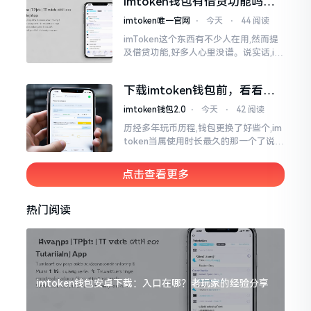
imtoken钱包有借贷功能吗？
靠谱不靠谱一文说清楚
imtoken唯一官网
⋅
今天
⋅
44 阅读
imToken这个东西有不少人在用,然而提
及借贷功能,好多人心里没谱。说实话,im
Token自身是个钱包,并非银行,它不会直
接发放贷款。它里面接入了一些DeFi协
下载imtoken钱包前，看看老
议
用户都咋说
imtoken钱包2.0
⋅
今天
⋅
42 阅读
历经多年玩币历程,钱包更换了好些个,im
token当属使用时长最久的那一个了说实
话,有关imtoken钱包app的下载这一情
况
点击查看更多
热门阅读
imtoken钱包安卓下载：入口在哪？老玩家的经验分享