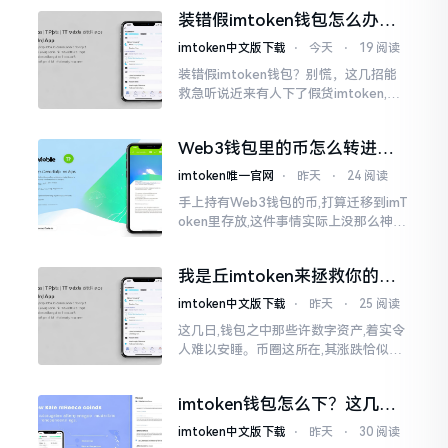
的样子,然而真的敢于点击一下吗?内心一
装错假imtoken钱包怎么办？
直忐忑不安。我折腾了好些日子
别慌，快卸载，这几招能救急
imtoken中文版下载
⋅
今天
⋅
19 阅读
装错假imtoken钱包？别慌，这几招能
救急听说近来有人下了假货imtoken,心
里必然怦怦一跳。这事物看起来如真品
一式,图标、名字皆仿得极像,然而其中全
Web3钱包里的币怎么转进
是陷阱。
imToken？别慌，三步搞定
imtoken唯一官网
⋅
昨天
⋅
24 阅读
手上持有Web3钱包的币,打算迁移到imT
oken里存放,这件事情实际上没那么神秘
莫测。好多人一听闻“跨链”、“转账”就
心生畏惧,担心转错链导致币消失不见
我是丘imtoken来拯救你的钱
包
imtoken中文版下载
⋅
昨天
⋅
25 阅读
这几日,钱包之中那些许数字资产,着实令
人难以安睡。币圈这所在,其涨跌恰似翻
书那般迅速,昨日尚呈飘红之态，今日已
然绿得人心慌慌。众多人手中紧握着一
imtoken钱包怎么下？这几种
堆币
靠谱路子别走歪
imtoken中文版下载
⋅
昨天
⋅
30 阅读