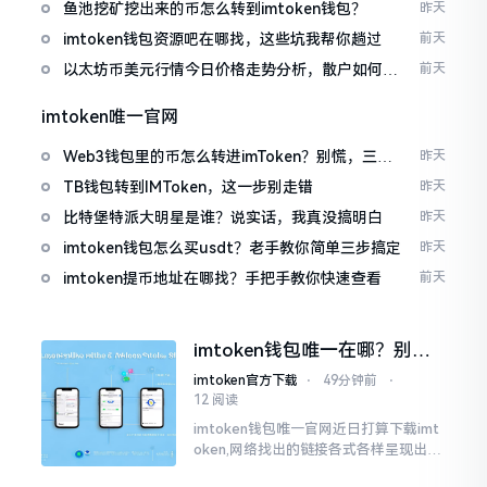
包
鱼池挖矿挖出来的币怎么转到imtoken钱包？
昨天
imtoken钱包资源吧在哪找，这些坑我帮你趟过
前天
以太坊币美元行情今日价格走势分析，散户如何避
前天
免追涨杀跌被套牢
imtoken唯一官网
Web3钱包里的币怎么转进imToken？别慌，三步
昨天
搞定
TB钱包转到IMToken，这一步别走错
昨天
比特堡特派大明星是谁？说实话，我真没搞明白
昨天
imtoken钱包怎么买usdt？老手教你简单三步搞定
昨天
imtoken提币地址在哪找？手把手教你快速查看
前天
imtoken钱包唯一在哪？别乱
点，小心假网站
imtoken官方下载
⋅
49分钟前
⋅
12 阅读
imtoken钱包唯一官网近日打算下载imt
oken,网络找出的链接各式各样呈现出乱
糟糟的状态,瞅着都好像是那么一股正确