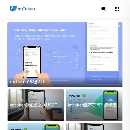
imtoken钱包2.0
i
imtoken钱包怎么找USDT地
imtoken提不了币？多半是这
址？三步搞定不踩坑
几件事没处理好