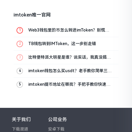
imtoken唯一官网
Web3钱包里的币怎么转进imToken？别慌，
三步搞定
TB钱包转到IMToken，这一步别走错
比特堡特派大明星是谁？说实话，我真没搞明
白
imtoken钱包怎么买usdt？老手教你简单三步
搞定
imtoken提币地址在哪找？手把手教你快速查
看
关于我们
公司业务
下载渠道
安卓下载