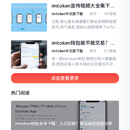
就不会去发行属于自身的货币,它仅仅是
imtoken宣传视频大全集下
一个“钱包”而已
载，新手看完就懂怎么用
imtoken中文版下载
⋅
昨天
⋅
49 阅读
日前,我心里头琢磨着打算去折腾那加密
货币,有个朋友,就热心给我推荐了imTok
en,还着重讲这可是个老资格的钱包哩。
之后,我去到网上搜索了一番,嘿
imtoken钱包能不能交易？一
文说清楚
imtoken中文版下载
⋅
昨天
⋅
51 阅读
有一款imtoken钱包,使用它的人数量挺
多,然而众多人弄不明白它究竟可不可以
进行交易。说实话,此问题问得很实在。
钱包和交易所原本就是不同的事物,像是
点击查看更多
存钱罐与菜市场那般
热门阅读
imtoken钱包安卓下载：入口在哪？老玩家的经验分享