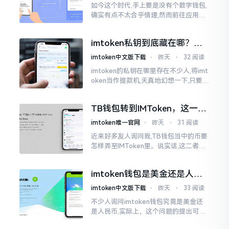
如今这个时代,手上要是没有个数字钱包,
确实有点不太合乎情理,然而前往应用商
店搜索“imtoken”,呈现出来的结果各式
各样,实在是让人头疼不已。有些看起来
imtoken私钥到底藏在哪？别
似乎相似
慌，找对地方才安心
imtoken中文版下载
⋅
昨天
⋅
32 阅读
imtoken的私钥在哪里存在不少人,将imt
oken当作提款机,天真地幻想一下,只要把
密码输入进去了事情就会顺顺利利的。
然而,实际并不如此
TB钱包转到IMToken，这一步
别走错
imtoken唯一官网
⋅
昨天
⋅
31 阅读
近来好多友人询问我,TB钱包当中的币要
怎样弄至IMToken里。说实话,这二者皆
是钱包,并无什么高低贵贱之分,然而在操
作方面的确得细致些。好多人转着转着
imtoken钱包是美金还是人民
就迷糊了
币？其实它是个“多面手”
imtoken中文版下载
⋅
昨天
⋅
33 阅读
不少人询问imtoken钱包究竟是美金还
是人民币,实际上，这个问题的提出可谓
是有些“外行人”的意味了。imtoken根本