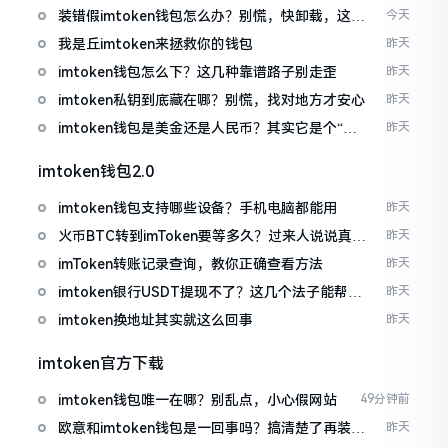
装错假imtoken钱包怎么办？别慌，快卸载，这几
今天
招能救急
我是丘imtoken来拯救你的钱包
昨天
imtoken钱包怎么下？这几种靠谱路子别走歪
昨天
imtoken私钥到底藏在哪？别慌，找对地方才安心
昨天
imtoken钱包是美金还是人民币？其实它是个“多
昨天
面手”
imtoken钱包2.0
imtoken钱包支持哪些设备？手机电脑都能用
昨天
火币BTC转到imToken要等多久？过来人说说真实
昨天
情况
imToken转账记录查询，教你正确查看方法
昨天
imtoken银行USDT提现不了？这几个法子能帮你
昨天
搞定
imtoken换地址其实就这么回事
昨天
imtoken官方下载
imtoken钱包唯一在哪？别乱点，小心假网站
49分钟前
欧意和imtoken钱包是一回事吗？搞清楚了再装钱
昨天