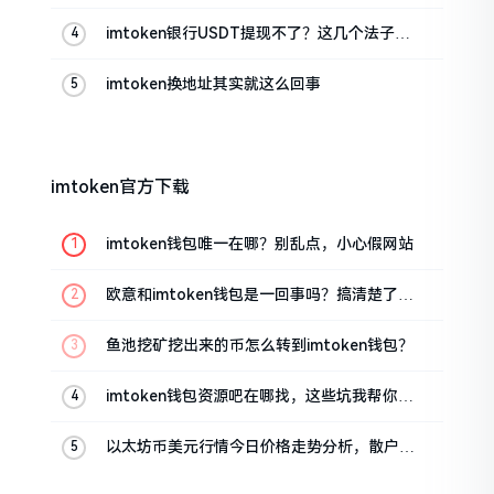
imtoken银行USDT提现不了？这几个法子能
帮你搞定
imtoken换地址其实就这么回事
imtoken官方下载
imtoken钱包唯一在哪？别乱点，小心假网站
欧意和imtoken钱包是一回事吗？搞清楚了再
装钱包
鱼池挖矿挖出来的币怎么转到imtoken钱包？
imtoken钱包资源吧在哪找，这些坑我帮你趟
过
以太坊币美元行情今日价格走势分析，散户如
何避免追涨杀跌被套牢