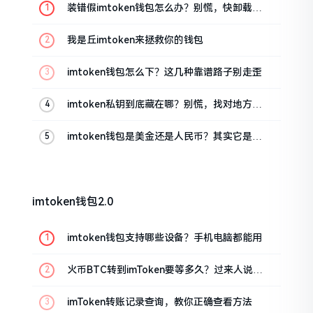
装错假imtoken钱包怎么办？别慌，快卸载，
这几招能救急
我是丘imtoken来拯救你的钱包
imtoken钱包怎么下？这几种靠谱路子别走歪
imtoken私钥到底藏在哪？别慌，找对地方才
安心
imtoken钱包是美金还是人民币？其实它是个
“多面手”
imtoken钱包2.0
imtoken钱包支持哪些设备？手机电脑都能用
火币BTC转到imToken要等多久？过来人说说
真实情况
imToken转账记录查询，教你正确查看方法