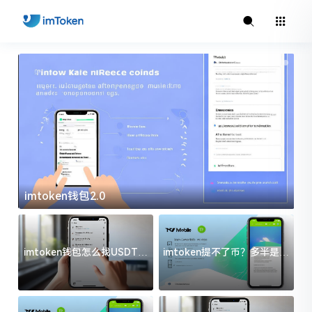
imtoken钱包2.0
i
imtoken钱包怎么找USDT地
imtoken提不了币？多半是这
址？三步搞定不踩坑
几件事没处理好