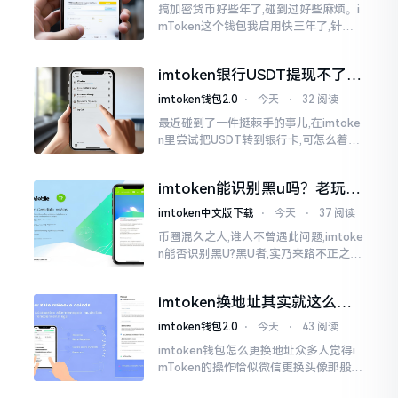
搞加密货币好些年了,碰到过好些麻烦。i
mToken这个钱包我启用快三年了,针对
转账记录查询这事儿,老是有人前来咨询
官网位置在哪儿。事实上,最初接触之际
imtoken银行USDT提现不了？
我也疑惑过一阵子
这几个法子能帮你搞定
imtoken钱包2.0
⋅
今天
⋅
32 阅读
最近碰到了一件挺棘手的事儿,在imtoke
n里尝试把USDT转到银行卡,可怎么着都
没法成功提现,可以想见,其间是经历了一
阵子的颠折与腾磨。没想到前前后后这
imtoken能识别黑u吗？老玩家
么时长
告诉你真相
imtoken中文版下载
⋅
今天
⋅
37 阅读
币圈混久之人,谁人不曾遇此问题,imtoke
n能否识别黑U?黑U者,实乃来路不正之钱
耳,或涉诈骗关联某一些,或有洗钱相关某
一类,诸多之人害怕收黑U致己惹于麻烦
imtoken换地址其实就这么回
事
imtoken钱包2.0
⋅
今天
⋅
43 阅读
imtoken钱包怎么更换地址众多人觉得i
mToken的操作恰似微信更换头像那般简
便,唯有直接点一下便可轻易完成。可是