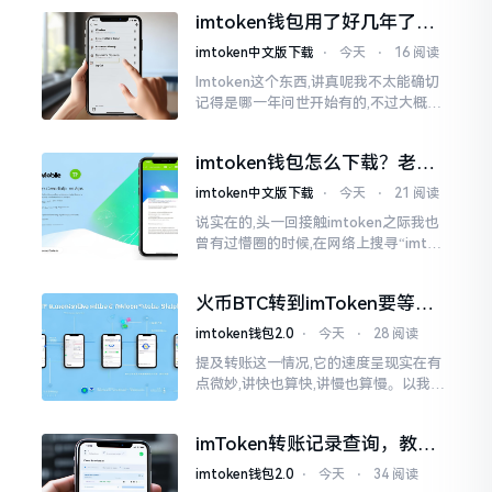
泰达币,跟美元以1:1挂钩
imtoken钱包用了好几年了，
到底多少年了？
imtoken中文版下载
⋅
今天
⋅
16 阅读
Imtoken这个东西,讲真呢我不太能确切
记得是哪一年问世开始有的,不过大概在
2016年、2017年那个时候就开始活跃
变得热门起来了,一直到现如今大概差不
imtoken钱包怎么下载？老用
多快要十年的时间了。
户告诉你靠谱渠道
imtoken中文版下载
⋅
今天
⋅
21 阅读
说实在的,头一回接触imtoken之际我也
曾有过懵圈的时候,在网络上搜寻“imtok
en钱包下载app网站”,冒出来的链接各式
各样,难以分辨真假,我自己就遭遇过麻烦
火币BTC转到imToken要等多
久？过来人说说真实情况
imtoken钱包2.0
⋅
今天
⋅
28 阅读
提及转账这一情况,它的速度呈现实在有
点微妙,讲快也算快,讲慢也算慢。以我从
火币提取BTC至imToken这件事情来讲,
正常状况下30分钟到2小时就能达成到
imToken转账记录查询，教你
账。可是
正确查看方法
imtoken钱包2.0
⋅
今天
⋅
34 阅读