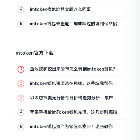
帮你搞定
imtoken换地址其实就这么回事
imtoken钱包来盘道：那些踩过的坑和保命招
imtoken官方下载
鱼池挖矿挖出来的币怎么转到imtoken钱包？
imtoken钱包资源吧在哪找，这些坑我帮你趟
过
以太坊币美元行情今日价格走势分析，散户如
何避免追涨杀跌被套牢
苹果手机给imToken钱包充值，这几步别搞错
imtoken钱包资产为零怎么找回？老张教你几
招