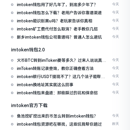
imtoken钱包用了好几年了，到底多少年了？
今天
imtoken钱包怎么下载？老用户告诉你靠谱渠道
今天
imtoken能识别黑u吗？老玩家告诉你真相
今天
imtoken矿工费代付怎么取消？老手教你几招
今天
新乡imtoken钱包公司靠谱吗？普通人怎么避坑
今天
imtoken钱包2.0
火币BTC转到imToken要等多久？过来人说说真实
今天
情况
imToken转账记录查询，教你正确查看方法
今天
imtoken银行USDT提现不了？这几个法子能帮你
今天
搞定
imtoken换地址其实就这么回事
今天
imtoken钱包来盘道：那些踩过的坑和保命招
今天
imtoken官方下载
鱼池挖矿挖出来的币怎么转到imtoken钱包？
今天
imtoken钱包资源吧在哪找，这些坑我帮你趟过
昨天