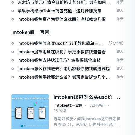
以太坊币美元行情今日价格走势分析，散户如何避
昨天
免追涨杀跌被套牢
苹果手机给imToken钱包充值，这几步别搞错
昨天
imtoken钱包资产为零怎么找回？老张教你几招
昨天
imtoken唯一官网
imtoken钱包怎么买usdt？老手教你简单三步
52分钟前
搞定
imtoken提币地址在哪找？手把手教你快速查看
昨天
imtoken钱包支持USDT吗？转账提现全攻略
昨天
imtoken怎么存钱进去？老玩家教你把钱转进钱包
昨天
imtoken钱包手续费怎么省？老玩家告诉你几个实
昨天
在招
imtoken钱包怎么买usdt？老
手教你简单三步搞定
imtoken唯一官网
⋅
52分钟前
⋅
15 阅读
近期好多友人问我,imtoken之中要怎样
去弄USDT。说实话,此物对于刚涉足币
圈之人而言着实有些让人发懵。USDT是