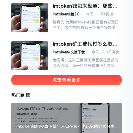
实际情形并非这样,imToken的地址是依
imtoken钱包来盘道：那些踩
据助记词来生成的,通俗讲
过的坑和保命招
imtoken钱包2.0
⋅
今天
⋅
53 阅读
讲真的,使用imtoken钱包已经有好些日
子了。这个东西,好似一个电子钱袋子,里
面装着你那些数字资产。有的人使用起
来一帆风顺、毫无阻碍,有的人使用起来
imtoken矿工费代付怎么取
却提心吊胆、神经紧绷。
消？老手教你几招
imtoken中文版下载
⋅
今天
⋅
47 阅读
老实讲，这矿工费相关事宜实在是颇为
令人心烦。每一回开展转账行为之际,就
好比投身于抽奖活动那样,压根没办法晓
得紧接着的下一秒会扣掉多少手续费。
点击查看更多
时隔多年
热门阅读
imtoken钱包安卓下载：入口在哪？老玩家的经验分享