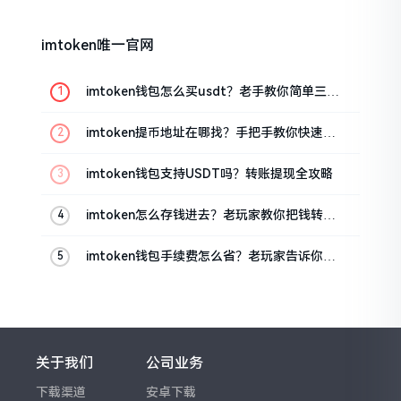
imtoken唯一官网
imtoken钱包怎么买usdt？老手教你简单三步
搞定
imtoken提币地址在哪找？手把手教你快速查
看
imtoken钱包支持USDT吗？转账提现全攻略
imtoken怎么存钱进去？老玩家教你把钱转进
钱包
imtoken钱包手续费怎么省？老玩家告诉你几
个实在招
关于我们
公司业务
下载渠道
安卓下载