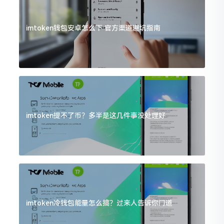
imtoken钱包安卓怎么下 官方渠道避坑指南
imtoken提不了币？多半是这几件事没处理好
imtoken冷钱包能量怎么搞？过来人告诉你门道