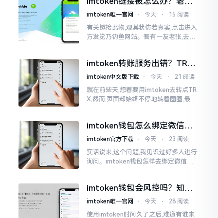
imtoken链接被怎么办？老币
出了故障
民的血泪教训告诉你
imtoken唯一官网
⋅
今天
⋅
15 阅读
有关链接此物,观其状仿若真实,点击进入
方发觉乃钓鱼网站。吾有一友老张,去年
便是如此遭致损失,助记词一旦泄露,钱包
内之USDT刹那间被转账清空。此事态
imtoken转账服务出错？TRX
转不出去别慌，这几招试试
imtoken中文版下载
⋅
今天
⋅
21 阅读
就在前些天,想着要用imtoken去转点TR
X,然而,页面却始终不停地转着圈圈,最终
弹出来了“转账服务出错”这样的提示。
说实话,在那一瞬间
imtoken钱包怎么绑定微信？
答案可能让你失望
imtoken官方下载
⋅
今天
⋅
23 阅读
实话说来,这个问题,我见识过好多人进行
询问。imtoken钱包怎样去绑定微信呢?
答案是极为简单的,那便是绑不上。我方
才未信,经历了好长一段时间的反复尝
imtoken钱包会风控吗？知乎
试。随后予以明晰
上的说法靠不靠谱，老币民告
imtoken唯一官网
⋅
今天
⋅
28 阅读
诉你
使用imtoken时间久了之后,难道有谁未