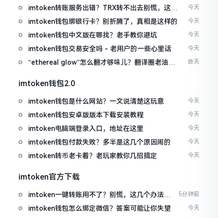
imtoken转账服务出错？TRX转不出去别慌，这几
今天
招试试
imtoken钱包绑银行卡？别折腾了，真相是这样的
今天
imtoken钱包中文版在哪找？老手教你避坑
今天
imtoken钱包交易安全吗 - 老用户的一些心里话
今天
“ethereal glow”怎么翻才够味儿？翻译圈老油条
昨天
的私房话
imtoken钱包2.0
imtoken钱包是什么网站？一文说清楚这玩意
今天
imtoken钱包安卓版版本下载安装教程
今天
imtoken电脑端登录入口，地址在这里
今天
imtoken钱包付款失败？多半是这几个原因闹的
今天
imtoken转币老卡着？老玩家教你几招搞定
今天
imtoken官方下载
imtoken一键转账用不了？别慌，这几个办法试
5分钟前
试
imtoken钱包怎么绑定微信？答案可能让你失望
今天