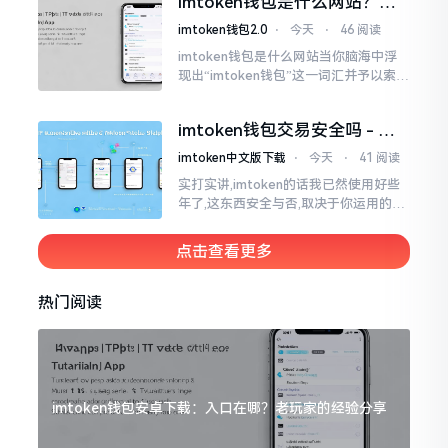
imtoken钱包是什么网站？一
打开钱包查看时
文说清楚这玩意
imtoken钱包2.0
⋅
今天
⋅
46 阅读
imtoken钱包是什么网站当你脑海中浮
现出“imtoken钱包”这一词汇并予以索求
之时,内心所想往往不外乎“此物究竟是何
种平台”。事实上,初次听闻imtoken之际,
imtoken钱包交易安全吗 - 老
我也曾短暂错愕
用户的一些心里话
imtoken中文版下载
⋅
今天
⋅
41 阅读
实打实讲,imtoken的话我已然使用好些
年了,这东西安全与否,取决于你运用的方
式。钱包自身不存在问题,然而众多人之
所以失败,在于贪图便宜以及偷懒。我目
点击查看更多
睹过非常多的人
热门阅读
imtoken钱包安卓下载：入口在哪？老玩家的经验分享