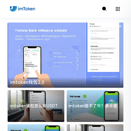
imtoken钱包2.0
i
imtoken钱包怎么找USDT地
imtoken提不了币？多半是这
址？三步搞定不踩坑
几件事没处理好