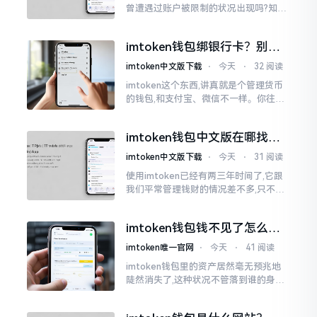
曾遭遇过账户被限制的状况出现吗?知乎
上面为此吵得乱成一团,当中有人声称风
控是虚假的,还有人表示自己天天都被限
imtoken钱包绑银行卡？别折
制。
腾了，真相是这样的
imtoken中文版下载
⋅
今天
⋅
32 阅读
imtoken这个东西,讲真就是个管理货币
的钱包,和支付宝、微信不一样。你往里
面存的是比特币、以太坊这类虚拟货币,
并非人民币。好多人初次使用时
imtoken钱包中文版在哪找？
老手教你避坑
imtoken中文版下载
⋅
今天
⋅
31 阅读
使用imtoken已经有两三年时间了,它跟
我们平常管理钱财的情况差不多,只不过
它是用于管理数字资产的。然而在网上
搜索“imtoken钱包官网中文版”,会跳出
imtoken钱包钱不见了怎么
许许多多的链接
办？老用户手把手教你找回
imtoken唯一官网
⋅
今天
⋅
41 阅读
imtoken钱包里的资产居然毫无预兆地
陡然消失了,这种状况不管落到谁的身上,
只怕都会心急如焚。我有个朋友就在前
些日子碰到了这样的事,当他满心忐忑地