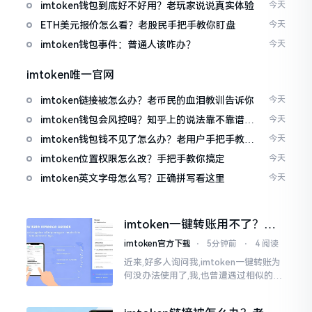
imtoken钱包到底好不好用？老玩家说说真实体验
今天
ETH美元报价怎么看？老股民手把手教你盯盘
今天
imtoken钱包事件：普通人该咋办？
今天
imtoken唯一官网
imtoken链接被怎么办？老币民的血泪教训告诉你
今天
imtoken钱包会风控吗？知乎上的说法靠不靠谱，
今天
老币民告诉你
imtoken钱包钱不见了怎么办？老用户手把手教你
今天
找回
imtoken位置权限怎么改？手把手教你搞定
今天
imtoken英文字母怎么写？正确拼写看这里
今天
imtoken一键转账用不了？别
慌，这几个办法试试
imtoken官方下载
⋅
5分钟前
⋅
4 阅读
近来,好多人询问我,imtoken一键转账为
何没办法使用了,我,也曾遭遇过相似的状
况,一番折腾之后才弄清楚。实际上,这个
问题颇为常见的,多数情形下并非是软件