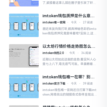
了,紧接着这事儿就在圈子里引发了轩然
大波。一大批人的第一反应是全然懵掉,
心里想着钱包它还能不能继续使用?
imtoken钱包质押是什么意
思？一文讲透
imtoken唯一官网
⋅
今天
⋅
27 阅读
朋近来友向我打听,颇具神秘色彩的imto
ken钱包质押究竟意味着啥?实际上,这一
过程的本质也就是,你把手中原来有的币
交付安排给协议展开特殊处理
以太坊行情价格走势图怎么看
才不亏钱
imtoken钱包2.0
⋅
今天
⋅
34 阅读
近期以太坊如此这般的走势,着实叫人心
里七上八下,毫无底气可言。早晨瞧看之
际还是一片通红之色,展现出良好的态势,
然而到了下午,那颜色刹那间就改变了,绿
imtoken钱包唯一在哪？别乱
得让人心里直冒慌意。
点，小心假网站
imtoken官方下载
⋅
今天
⋅
39 阅读
imtoken钱包唯一官网近日打算下载imt
oken,网络找出的链接各式各样呈现出乱
糟糟的状态,瞅着都好像是那么一股正确
的样子,然而真的敢于点击一下吗?内心一