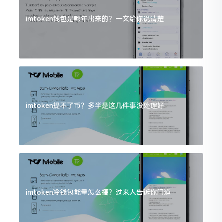
imtoken钱包是哪年出来的？一文给你说清楚
imtoken提不了币？多半是这几件事没处理好
imtoken冷钱包能量怎么搞？过来人告诉你门道