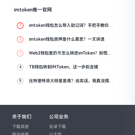
imtoken唯一官网
imtoken钱包怎么导入助记词？手把手教你找
回资产
imtoken钱包质押是什么意思？一文讲透
Web3钱包里的币怎么转进imToken？别慌，
三步搞定
TB钱包转到IMToken，这一步别走错
比特堡特派大明星是谁？说实话，我真没搞明
白
关于我们
公司业务
下载渠道
安卓下载
网站地图
以太坊