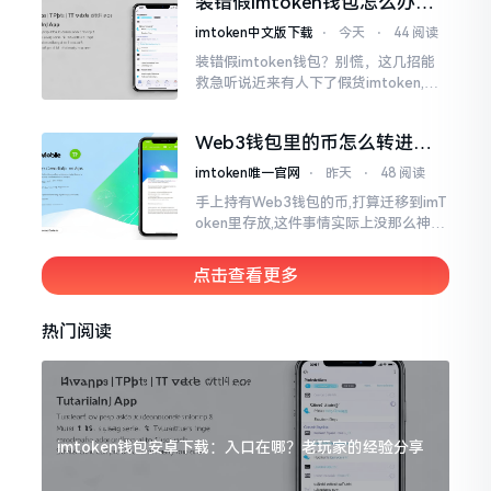
装错假imtoken钱包怎么办？
直忐忑不安。我折腾了好些日子
别慌，快卸载，这几招能救急
imtoken中文版下载
⋅
今天
⋅
44 阅读
装错假imtoken钱包？别慌，这几招能
救急听说近来有人下了假货imtoken,心
里必然怦怦一跳。这事物看起来如真品
一式,图标、名字皆仿得极像,然而其中全
Web3钱包里的币怎么转进
是陷阱。
imToken？别慌，三步搞定
imtoken唯一官网
⋅
昨天
⋅
48 阅读
手上持有Web3钱包的币,打算迁移到imT
oken里存放,这件事情实际上没那么神秘
莫测。好多人一听闻“跨链”、“转账”就
心生畏惧,担心转错链导致币消失不见
点击查看更多
热门阅读
imtoken钱包安卓下载：入口在哪？老玩家的经验分享