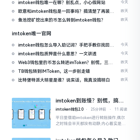
imtoken钱包唯一在哪？别乱点，小心假网站
今天
欧意和imtoken钱包是一回事吗？搞清楚了再装钱
昨天
包
鱼池挖矿挖出来的币怎么转到imtoken钱包？
昨天
imtoken唯一官网
imtoken钱包怎么导入助记词？手把手教你找回资
今天
产
imtoken钱包质押是什么意思？一文讲透
今天
Web3钱包里的币怎么转进imToken？别慌，三步
昨天
搞定
TB钱包转到IMToken，这一步别走错
昨天
比特堡特派大明星是谁？说实话，我真没搞明白
昨天
imtoken到账慢？别慌，搞懂
这几点比啥都强
imtoken钱包2.0
⋅
25分钟前
⋅
11 阅读
平日里借助imtoken进行转账操作,偶尔
之时钱会半天都没有动静,内心着实是挺
着急的。实际上这东西到账的快慢情况,
真的并非是它独自就能决定的。区块链