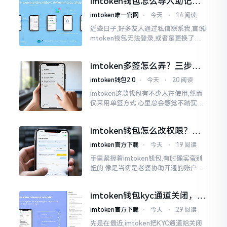
imtoken钱包怎么导入助记
这个东西呢
词？手把手教你找回资产
imtoken唯一官网
⋅
今天
⋅
14 阅读
近些日子,好多友人通过私信联系我,言说i
mtoken钱包无法登录,或者是更换了手
机后,资产寻觅不到,急得如同热锅之上的
蚂蚁一般。实际上
imtoken多签怎么弄？三步搞
定，资产更安全
imtoken钱包2.0
⋅
今天
⋅
20 阅读
imtoken这款钱包有不少人在使用,然而
仅采用单签方式,心里总会感觉不踏实。
要是手机不慎丢失、私钥意外泄露,那就
真如同处于全然暴露状态了。多签实际
imtoken钱包怎么改权限？老
上就是给资产增添一道保障
用户手把手教你换主人
imtoken官方下载
⋅
今天
⋅
19 阅读
手里紧握着imtoken钱包,有时确实蛮别
扭的,像是当初是老婆协助开通的账户呢,
如今想要自行掌控权力,又或者公司账户
打算更换法定代表人
imtoken钱包kyc通道关闭，你
的资产咋办？
imtoken官方下载
⋅
今天
⋅
29 阅读
先是在最近,imtoken把KYC通道给关闭