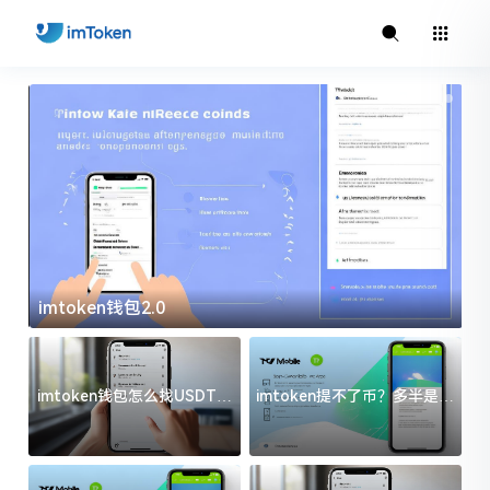
imtoken钱包2.0
i
imtoken钱包怎么找USDT地
imtoken提不了币？多半是这
址？三步搞定不踩坑
几件事没处理好