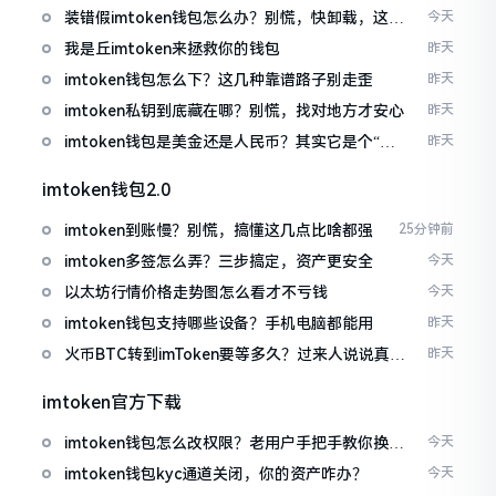
装错假imtoken钱包怎么办？别慌，快卸载，这几
今天
招能救急
我是丘imtoken来拯救你的钱包
昨天
imtoken钱包怎么下？这几种靠谱路子别走歪
昨天
imtoken私钥到底藏在哪？别慌，找对地方才安心
昨天
imtoken钱包是美金还是人民币？其实它是个“多
昨天
面手”
imtoken钱包2.0
imtoken到账慢？别慌，搞懂这几点比啥都强
25分钟前
imtoken多签怎么弄？三步搞定，资产更安全
今天
以太坊行情价格走势图怎么看才不亏钱
今天
imtoken钱包支持哪些设备？手机电脑都能用
昨天
火币BTC转到imToken要等多久？过来人说说真实
昨天
情况
imtoken官方下载
imtoken钱包怎么改权限？老用户手把手教你换主
今天
人
imtoken钱包kyc通道关闭，你的资产咋办？
今天