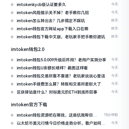
imtokenkycb级认证要多久
今天
imtoken风险提示关不掉？老手教你几招
今天
imtoken怎么转出去？几步搞定不踩坑
昨天
imtoken钱包官方网址app下载入口在哪
昨天
imtoken钱包下载中文版，老玩家手把手教你避坑
昨天
imtoken钱包2.0
imtoken钱包5.0.009升级后咋用？老用户实测分享
今天
imtoken钱包U余额长啥样？截图这样看
今天
imtoken钱包交易所靠不靠谱？老玩家说说心里话
今天
imtoken手续费怎么算？转账和交易所差别大了
今天
区块驿站是什么？对标美元的ETH到底咋回事
今天
imtoken官方下载
imtoken钱包资源吧在哪找，这些坑我帮你趟
18分钟前
过
以太坊币美元行情今日价格走势分析，散户如何避
今天