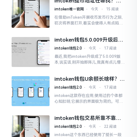
imtoken提币地址在哪找？手
把手教你快速查看
imtoken唯一官网
⋅
今天
⋅
15 阅读
在借助imToken开展收币发币行为之际,
初次将界面打开,着实会使得人有点陷入
发懵的状态,那密密麻麻的按钮,多得以至
于如同迷宫一样。好多人纷纷询问我
imtoken钱包5.0.009升级后咋
用？老用户实测分享
imtoken钱包2.0
⋅
今天
⋅
17 阅读
最近,我把imtoken升级成了5.0.009版
本,说实话,刚开始那阵儿,我真有点儿懵,
整个界面变了,布局也重新排了,结果我想
找某些东西时,得绕两圈才能找到
imtoken钱包U余额长啥样？截
图这样看
imtoken钱包2.0
⋅
今天
⋅
17 阅读
imtoken这款存在应用,使用过的个体都
心知肚明,它展示的界面极为简约。可是,
U余额的那个部分偶尔会致使人们的视觉
感受产生些许困惑。
imtoken钱包交易所靠不靠
谱？老玩家说说心里话
imtoken钱包2.0
⋅
今天
⋅
22 阅读
imtoken这个东西已经使用了挺长一段