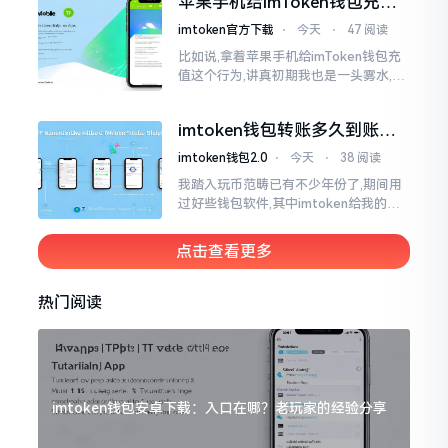
苹果手机给imToken钱包充
找了些资料
值，这几步别搞错
imtoken官方下载
⋅
今天
⋅
47 阅读
比如说,拿着苹果手机给imToken钱包充
值这个行为,讲真初期我也是一头雾水,搞
不清楚状况。在安卓系统上,简单直接复
制地址便大功告成,然而到了iPhone这儿
imtoken钱包转账多久到账？
一文说清楚
imtoken钱包2.0
⋅
今天
⋅
38 阅读
我踏入玩币范畴已有不少年份了,期间用
过好些钱包软件,其中imtoken给我的整
体感受还算过得去。然而,它有个小毛病,
就是交易时,确认时间常常不太稳
点击查看更多
热门阅读
imtoken钱包安卓下载：入口在哪？老玩家的经验分享