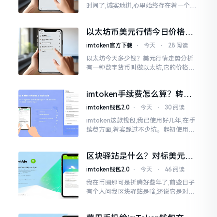
时间了,诚实地讲,心里始终存在着一个疙
瘩。钱包本身不存在问题,然而交易所那
边就稍微有点让人不放心。今天来谈论
以太坊币美元行情今日价格走
这个事情
势分析，散户如何避免追涨杀
imtoken官方下载
⋅
今天
⋅
28 阅读
跌被套牢
以太坊今天多少钱？美元行情走势分析
有一种数字货币叫做以太坊,它的价格走
势那叫一个起伏不定,就如同乘坐游乐场
里的过山车一样。每一天,伴随着美元汇
imtoken手续费怎么算？转账
率出现的一点点波动
和交易所差别大了
imtoken钱包2.0
⋅
今天
⋅
30 阅读
imtoken这款钱包,我已使用好几年,在手
续费方面,着实踩过不少坑。起初使用时,
每次转账,都提心吊胆,完全不知钱究竟扣
在了何处。经后来慢慢深入研究,才终于
区块驿站是什么？对标美元的
明白
ETH到底咋回事
imtoken钱包2.0
⋅
今天
⋅
46 阅读
我在币圈那可是折腾好些年了,前些日子
有个人问我区块驿站是啥,还说它是对标
美元的ETH,说实在的,刚开始的时候我也
犯难,这词听起来可挺吓人的。之后我翻