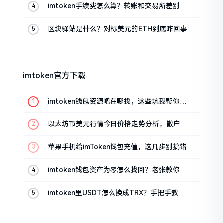
imtoken手续费怎么算？转账和交易所差别大
了
区块驿站是什么？对标美元的ETH到底咋回事
imtoken官方下载
imtoken钱包资源吧在哪找，这些坑我帮你趟
过
以太坊币美元行情今日价格走势分析，散户如
何避免追涨杀跌被套牢
苹果手机给imToken钱包充值，这几步别搞错
imtoken钱包资产为零怎么找回？老张教你几
招
imtoken里USDT怎么换成TRX？手把手教你
转成波场币