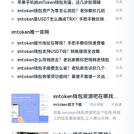
免追涨杀跌被套牢
苹果手机给imToken钱包充值，这几步别搞错
今天
imtoken钱包资产为零怎么找回？老张教你几招
今天
imtoken里USDT怎么换成TRX？手把手教你转成
昨天
波场币
imtoken唯一官网
imtoken提币地址在哪找？手把手教你快速查看
今天
imtoken钱包支持USDT吗？转账提现全攻略
今天
imtoken怎么存钱进去？老玩家教你把钱转进钱包
今天
imtoken钱包手续费怎么省？老玩家告诉你几个实
今天
在招
imtoken钱包有借贷功能吗？靠谱不靠谱一文说清
今天
楚
imtoken钱包资源吧在哪找，
这些坑我帮你趟过
imtoken官方下载
⋅
18分钟前
⋅
9 阅读
讲真,imtoken钱包资源吧这个东西,网络
上的信息繁杂混乱,让人难以分辨。有的
人声称那是官方途径,有的人则表示是第
三方进行的搬运。倘若找对了资源