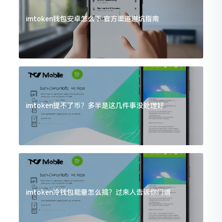
imtoken钱包安卓怎么下 官方渠道避坑指南
imtoken提不了币？多半是这几件事没处理好
imtoken冷钱包能量怎么搞？过来人告诉你门道