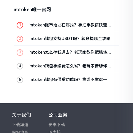
imtoken唯一官网
imtoken提币地址在哪找？手把手教你快速查
看
imtoken钱包支持USDT吗？转账提现全攻略
imtoken怎么存钱进去？老玩家教你把钱转进
钱包
imtoken钱包手续费怎么省？老玩家告诉你几
个实在招
imtoken钱包有借贷功能吗？靠谱不靠谱一文
说清楚
关于我们
公司业务
下载渠道
安卓下载
网站地图
以太坊