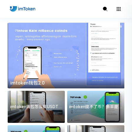
imtoken钱包2.0
i
imtoken钱包怎么找USDT地
imtoken提不了币？多半是这
址？三步搞定不踩坑
几件事没处理好