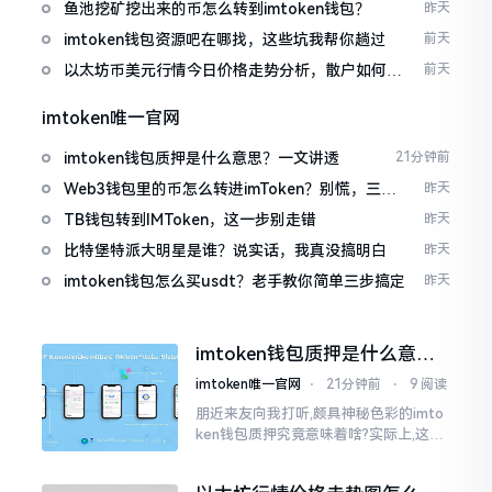
包
鱼池挖矿挖出来的币怎么转到imtoken钱包？
昨天
imtoken钱包资源吧在哪找，这些坑我帮你趟过
前天
以太坊币美元行情今日价格走势分析，散户如何避
前天
免追涨杀跌被套牢
imtoken唯一官网
imtoken钱包质押是什么意思？一文讲透
21分钟前
Web3钱包里的币怎么转进imToken？别慌，三步
昨天
搞定
TB钱包转到IMToken，这一步别走错
昨天
比特堡特派大明星是谁？说实话，我真没搞明白
昨天
imtoken钱包怎么买usdt？老手教你简单三步搞定
昨天
imtoken钱包质押是什么意
思？一文讲透
imtoken唯一官网
⋅
21分钟前
⋅
9 阅读
朋近来友向我打听,颇具神秘色彩的imto
ken钱包质押究竟意味着啥?实际上,这一
过程的本质也就是,你把手中原来有的币
交付安排给协议展开特殊处理