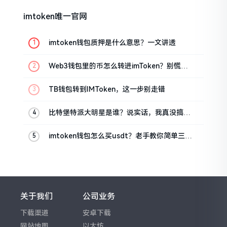
imtoken唯一官网
imtoken钱包质押是什么意思？一文讲透
Web3钱包里的币怎么转进imToken？别慌，
三步搞定
TB钱包转到IMToken，这一步别走错
比特堡特派大明星是谁？说实话，我真没搞明
白
imtoken钱包怎么买usdt？老手教你简单三步
搞定
关于我们
公司业务
下载渠道
安卓下载
网站地图
以太坊