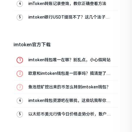
imToken转账记录查询，教你正确查看方法
imtoken银行USDT提现不了？这几个法子能
帮你搞定
imtoken官方下载
imtoken钱包唯一在哪？别乱点，小心假网站
欧意和imtoken钱包是一回事吗？搞清楚了再
装钱包
鱼池挖矿挖出来的币怎么转到imtoken钱包？
imtoken钱包资源吧在哪找，这些坑我帮你趟
过
以太坊币美元行情今日价格走势分析，散户如
何避免追涨杀跌被套牢