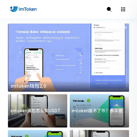
imtoken钱包2.0
i
imtoken钱包怎么找USDT地
imtoken提不了币？多半是这
址？三步搞定不踩坑
几件事没处理好