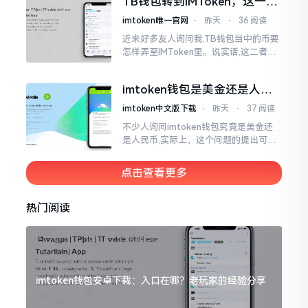
TB钱包转到IMToken，这一步
别走错
imtoken唯一官网
⋅
昨天
⋅
36 阅读
近来好多友人询问我,TB钱包当中的币要
怎样弄至IMToken里。说实话,这二者皆
是钱包,并无什么高低贵贱之分,然而在操
作方面的确得细致些。好多人转着转着
imtoken钱包是美金还是人民
就迷糊了
币？其实它是个“多面手”
imtoken中文版下载
⋅
昨天
⋅
37 阅读
不少人询问imtoken钱包究竟是美金还
是人民币,实际上，这个问题的提出可谓
是有些“外行人”的意味了。imtoken根本
就不会去发行属于自身的货币,它仅仅是
点击查看更多
一个“钱包”而已
热门阅读
imtoken钱包安卓下载：入口在哪？老玩家的经验分享