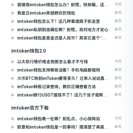
装错假imtoken钱包怎么办？别慌，快卸载，这几
今天
招能救急
我是丘imtoken来拯救你的钱包
昨天
imtoken钱包怎么下？这几种靠谱路子别走歪
昨天
imtoken私钥到底藏在哪？别慌，找对地方才安心
昨天
imtoken钱包是美金还是人民币？其实它是个“多
昨天
面手”
imtoken钱包2.0
以太坊行情价格走势图怎么看才不亏钱
今天
imtoken钱包支持哪些设备？手机电脑都能用
昨天
火币BTC转到imToken要等多久？过来人说说真实
昨天
情况
imToken转账记录查询，教你正确查看方法
昨天
imtoken银行USDT提现不了？这几个法子能帮你
昨天
搞定
imtoken官方下载
imtoken钱包唯一在哪？别乱点，小心假网站
今天
欧意和imtoken钱包是一回事吗？搞清楚了再装钱
昨天