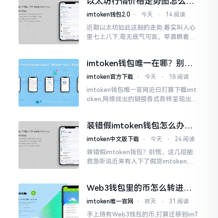
以太坊行情价格走势图怎么看
才不亏钱
imtoken钱包2.0
⋅
今天
⋅
14 阅读
近期以太坊如此这般的走势,着实叫人心
里七上八下,毫无底气可言。早晨瞧看之
际还是一片通红之色,展现出良好的态势,
然而到了下午,那颜色刹那间就改变了,绿
imtoken钱包唯一在哪？别乱
得让人心里直冒慌意。
点，小心假网站
imtoken官方下载
⋅
今天
⋅
18 阅读
imtoken钱包唯一官网近日打算下载imt
oken,网络找出的链接各式各样呈现出乱
糟糟的状态,瞅着都好像是那么一股正确
的样子,然而真的敢于点击一下吗?内心一
装错假imtoken钱包怎么办？
直忐忑不安。我折腾了好些日子
别慌，快卸载，这几招能救急
imtoken中文版下载
⋅
今天
⋅
24 阅读
装错假imtoken钱包？别慌，这几招能
救急听说近来有人下了假货imtoken,心
里必然怦怦一跳。这事物看起来如真品
一式,图标、名字皆仿得极像,然而其中全
Web3钱包里的币怎么转进
是陷阱。
imToken？别慌，三步搞定
imtoken唯一官网
⋅
昨天
⋅
31 阅读
手上持有Web3钱包的币,打算迁移到imT