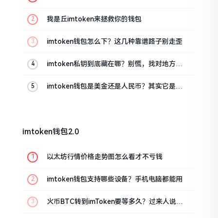
这几招能救急
我是丘imtoken来拯救你的钱包
imtoken钱包怎么下？这几种靠谱路子别走歪
imtoken私钥到底藏在哪？别慌，找对地方才
安心
imtoken钱包是美金还是人民币？其实它是个
“多面手”
imtoken钱包2.0
以太坊行情价格走势图怎么看才不亏钱
imtoken钱包支持哪些设备？手机电脑都能用
火币BTC转到imToken要等多久？过来人说说
真实情况