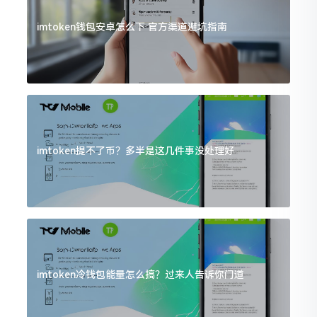
imtoken钱包安卓怎么下 官方渠道避坑指南
imtoken提不了币？多半是这几件事没处理好
imtoken冷钱包能量怎么搞？过来人告诉你门道