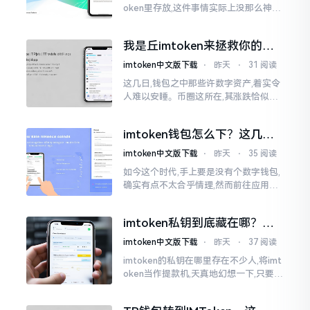
oken里存放,这件事情实际上没那么神秘
莫测。好多人一听闻“跨链”、“转账”就
心生畏惧,担心转错链导致币消失不见
我是丘imtoken来拯救你的钱
包
imtoken中文版下载
⋅
昨天
⋅
31 阅读
这几日,钱包之中那些许数字资产,着实令
人难以安睡。币圈这所在,其涨跌恰似翻
书那般迅速,昨日尚呈飘红之态，今日已
然绿得人心慌慌。众多人手中紧握着一
imtoken钱包怎么下？这几种
堆币
靠谱路子别走歪
imtoken中文版下载
⋅
昨天
⋅
35 阅读
如今这个时代,手上要是没有个数字钱包,
确实有点不太合乎情理,然而前往应用商
店搜索“imtoken”,呈现出来的结果各式
各样,实在是让人头疼不已。有些看起来
imtoken私钥到底藏在哪？别
似乎相似
慌，找对地方才安心
imtoken中文版下载
⋅
昨天
⋅
37 阅读
imtoken的私钥在哪里存在不少人,将imt
oken当作提款机,天真地幻想一下,只要把
密码输入进去了事情就会顺顺利利的。
然而,实际并不如此