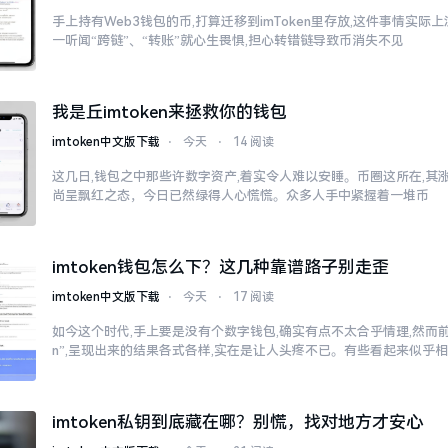
手上持有Web3钱包的币,打算迁移到imToken里存放,这件事情实
一听闻“跨链”、“转账”就心生畏惧,担心转错链导致币消失不见
我是丘imtoken来拯救你的钱包
imtoken中文版下载
⋅
今天
⋅
14 阅读
这几日,钱包之中那些许数字资产,着实令人难以安睡。币圈这所在,其
尚呈飘红之态，今日已然绿得人心慌慌。众多人手中紧握着一堆币
imtoken钱包怎么下？这几种靠谱路子别走歪
imtoken中文版下载
⋅
今天
⋅
17 阅读
如今这个时代,手上要是没有个数字钱包,确实有点不太合乎情理,然而前往
n”,呈现出来的结果各式各样,实在是让人头疼不已。有些看起来似乎
imtoken私钥到底藏在哪？别慌，找对地方才安心