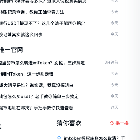
C转到imToken要等多久？过来人说说真实情况
今天
ken转账记录查询，教你正确查看方法
今天
ken银行USDT提现不了？这几个法子能帮你搞定
今天
en换地址其实就这么回事
今天
en唯一官网
包里的币怎么转进imToken？别慌，三步搞定
3分钟前
到IMToken，这一步别走错
今天
派大明星是谁？说实话，我真没搞明白
今天
en钱包怎么买usdt？老手教你简单三步搞定
今天
ken提币地址在哪找？手把手教你快速查看
昨天
猜你喜欢
换一换
定
imtoken授权转账怎么取消？手