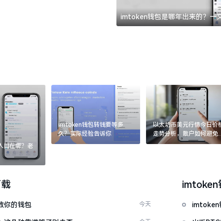
imtoken钱包是哪年出来的？
imtoken钱包转钱要等多
以太坊币美元行情今日价
久？实际经验告诉你
走势分析，散户如何避免
涨杀跌被套牢
：入口在哪？老
下载
imtoke
拯救你的钱包
今天
imto