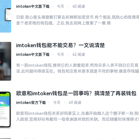
imtoken中文版下载
⋅
今天
⋅
40 阅读
日前,我心里头琢磨着打算去折腾那加密货币,有个朋友,就热心给我推荐了
是个老资格的钱包哩。之后,我去到网上搜索了一番,嘿
imtoken钱包能不能交易？一文说清楚
imtoken中文版下载
⋅
今天
⋅
42 阅读
有一款imtoken钱包,使用它的人数量挺多,然而众多人弄不明白它
话,此问题问得很实在。钱包和交易所原本就是不同的事物,像是存钱
欧意和imtoken钱包是一回事吗？搞清楚了再装钱包
imtoken官方下载
⋅
今天
⋅
49 阅读
欧意和imtoken钱包关系好吗事实上,当最开始踏入这个圈子那一刻
入困惑,觉得好似有着同一母体渊源所致的关联。而后随着时间推移才