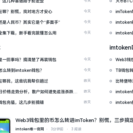
么下？这几种靠谱路子别走歪
今天
火币BT
底藏在哪？别慌，找对地方才安心
今天
imTo
金还是人民币？其实它是个“多面手”
今天
imto
频大全集下载，新手看完就懂怎么用
今天
imtok
载
imtok
钱包是一回事吗？搞清楚了再装钱包
今天
Web3钱
么转到imtoken钱包？
今天
TB钱包转
源吧在哪找，这些坑我帮你趟过
昨天
比特堡特
日价格走势分析，散户如何避免追涨杀跌被
昨天
imtok
en钱包充值，这几步别搞错
昨天
imto
Web3钱包里的币怎么转进imToken？别慌，三步搞
imtoken唯一官网
⋅
3分钟前
⋅
3 阅读