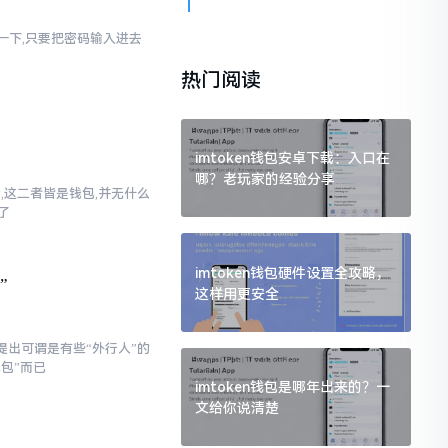
幻想一下,只要把密码输入进去
热门阅读
imtoken钱包安卓下载：入口在
哪？老玩家的经验分享
话,这二者皆是钱包,并无什么
了
imtoken钱包硬件设置全攻略，
”
这样用更安全
提出可谓是有些“外行人”的
钱包”而已
imtoken钱包是哪年出来的？一
文给你说清楚