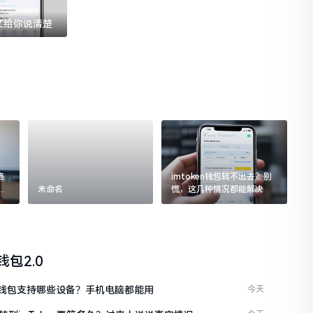
一文给你说清楚
格
imtoken钱包转不出去？别
追
未命名
慌，这几种情况都能解决
n钱包2.0
ken钱包支持哪些设备？手机电脑都能用
今天