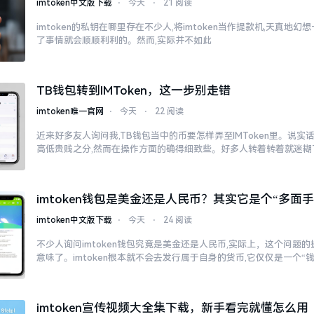
imtoken中文版下载
⋅
今天
⋅
21 阅读
imtoken的私钥在哪里存在不少人,将imtoken当作提款机,天真地
了事情就会顺顺利利的。然而,实际并不如此
TB钱包转到IMToken，这一步别走错
imtoken唯一官网
⋅
今天
⋅
22 阅读
近来好多友人询问我,TB钱包当中的币要怎样弄至IMToken里。说实
高低贵贱之分,然而在操作方面的确得细致些。好多人转着转着就迷糊
imtoken钱包是美金还是人民币？其实它是个“多面手
imtoken中文版下载
⋅
今天
⋅
24 阅读
不少人询问imtoken钱包究竟是美金还是人民币,实际上，这个问题的
意味了。imtoken根本就不会去发行属于自身的货币,它仅仅是一个“
imtoken宣传视频大全集下载，新手看完就懂怎么用