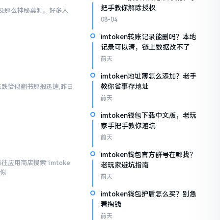
把手教你解除授权
际上没那么神秘莫测。好多人
08-04
imtoken转账记录能删吗？本地
记录可以清，链上数据改不了
前天
imtoken地址薄怎么添加？老手
教你省事存地址
涨跌恰似翻书那般迅速,昨日
前天
imtoken钱包下载中文版，老玩
家手把手教你避坑
前天
imtoken钱包官方群号在哪找？
应用商店搜索“imtoke
老玩家避坑指南
相似
前天
imtoken钱包护盾怎么买？别急
着掏钱
前天