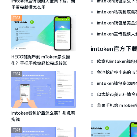
imtoken钱包怎
imtoken宣传视频大全集下载，新
手看完就懂怎么用
imtoken私钥到
TOP3
imtoken钱包是美
imtoken宣传视
imtoken官方下
HECO链提币到imToken怎么操
欧意和imtoken
作？手把手教你轻松完成转账
鱼池挖矿挖出来的币怎
TOP4
imtoken钱包资
以太坊币美元行情今
套牢
苹果手机给imTok
imtoken钱包护盾怎么买？别急着
掏钱
TOP5