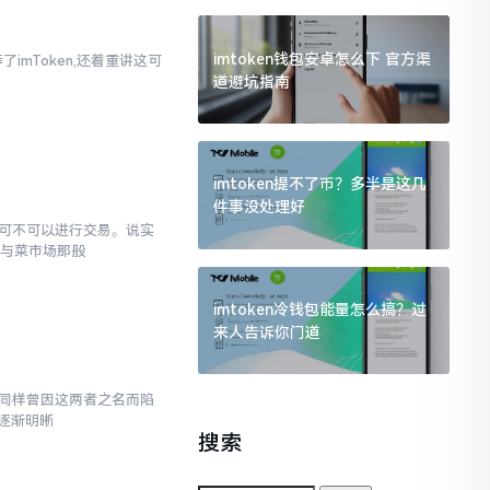
imtoken钱包安卓怎么下 官方渠
imToken,还着重讲这可
道避坑指南
imtoken提不了币？多半是这几
件事没处理好
究竟可不可以进行交易。说实
罐与菜市场那般
imtoken冷钱包能量怎么搞？过
来人告诉你门道
,我同样曾因这两者之名而陷
逐渐明晰
搜索