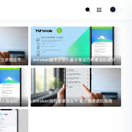
址？三步搞定不踩
imtoken提不了币？多半是这几件事没处理好
i
过来人告诉你门
imtoken钱包安卓怎么下 官方渠道避坑指南