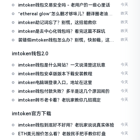
imtoken钱包交易安全吗 - 老用户的一些心里话
今天
“ethereal glow”怎么翻才够味儿？翻译圈老油条
昨天
的私房话
imtoken助记词忘了？别慌，这招能救你
昨天
imtoken是去中心化钱包吗？看完这篇不踩坑
昨天
装错假imtoken钱包怎么办？别慌，快卸载，这几
昨天
招能救急
imtoken钱包2.0
imtoken钱包是什么网站？一文说清楚这玩意
今天
imtoken钱包安卓版版本下载安装教程
今天
imtoken电脑端登录入口，地址在这里
今天
imtoken钱包付款失败？多半是这几个原因闹的
今天
imtoken转币老卡着？老玩家教你几招搞定
今天
imtoken官方下载
imtoken钱包到底好不好用？老玩家说说真实体验
今天
ETH美元报价怎么看？老股民手把手教你盯盘
今天