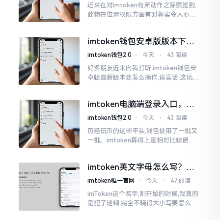
近来在对imtoken有所动作之际察觉到,
此物在位置权限方面有时着实令人心生
烦闷之感。开启app之际提示定位出现故
障情况,致使我呈现出一脸茫然不知所措
imtoken钱包安卓版版本下载
的模样
安装教程
imtoken钱包2.0
⋅
今天
⋅
43 阅读
好多朋友近来向我打听,imtoken钱包安
卓版最新版本要怎么操作,说实话,这玩意
儿要是熟练掌握了,还挺方便的。我用它
都快两年了,从1.8版本一直跟到现在的2.
imtoken电脑端登录入口，地
0版本
址在这里
imtoken钱包2.0
⋅
今天
⋅
43 阅读
历经玩币的这些年头,钱包使用了一批又
一批。imtoken算得上是相对比较便于
使用的，在手机上运用起来没有问题,然
而有时想要就着大屏幕瞧瞧资产状况,那
imtoken英文字母怎么写？正
就得去寻觅电脑端的入口。
确拼写看这里
imtoken唯一官网
⋅
今天
⋅
47 阅读
imToken这个名字,刚开始的时候,我真的
是犯了迷糊,完全不晓得大小写要怎么去
处置。在网络上搜寻了一阵后,发觉各种