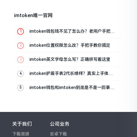
imtoken唯一官网
imtoken钱包钱不见了怎么办？老用户手把手
教你找回
imtoken位置权限怎么改？手把手教你搞定
imtoken英文字母怎么写？正确拼写看这里
imtoken护盾手表2代长啥样？真实上手体验
分享
imtoken钱包和imtoken到底是不是一回事？
看完就懂了
关于我们
公司业务
下载渠道
安卓下载