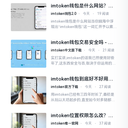
些日子碰到了这样的事,当他满心忐忑地
imtoken钱包是什么网站？一
打开钱包查看时
文说清楚这玩意
imtoken钱包2.0
⋅
今天
⋅
19 阅读
imtoken钱包是什么网站当你脑海中浮
现出“imtoken钱包”这一词汇并予以索求
之时,内心所想往往不外乎“此物究竟是何
种平台”。事实上,初次听闻imtoken之际,
imtoken钱包交易安全吗 - 老
我也曾短暂错愕
用户的一些心里话
imtoken中文版下载
⋅
今天
⋅
21 阅读
实打实讲,imtoken的话我已然使用好些
年了,这东西安全与否,取决于你运用的方
式。钱包自身不存在问题,然而众多人之
所以失败,在于贪图便宜以及偷懒。我目
imtoken钱包到底好不好用？
睹过非常多的人
老玩家说说真实体验
imtoken官方下载
⋅
今天
⋅
27 阅读
用imtoken已经有三四年时长了,最初是
从玩以太坊起步的,直至如今对多链都有
涉及,也可算是个老使用者了,讲真，imto
ken这玩意儿就好像一个数字钱袋子
imtoken位置权限怎么改？手
把手教你搞定
imtoken唯一官网
⋅
今天
⋅
37 阅读