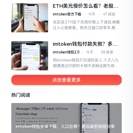
各样的写法都有,有的写成IMTOKEN
ETH美元报价怎么看？老股民
手把手教你盯盘
imtoken官方下载
⋅
今天
⋅
47 阅读
说实话,ETH这个东西价格上下波动,瞅着
让人心里疲惫。我关注盘口好多年,瞧见
好多人询问“eth美元报价”,实际上重点并
非价格自身,而是你怎样去看待、如何做
imtoken钱包付款失败？多半
判断。
是这几个原因闹的
imtoken钱包2.0
⋅
今天
⋅
58 阅读
和imtoken钱包打交道的友人,十之八九
都遭遇过付款时卡顿不流畅这颇为闹心
的状况。转账持续许久毫无反应,亦或是
直接弹出红色字体显示报错,情形令人焦
点击查看更多
急得连连跺脚。实际上讲
热门阅读
imtoken钱包安卓下载：入口在哪？老玩家的经验分享