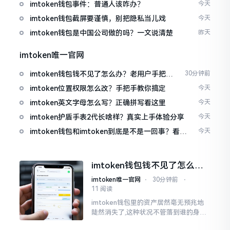
imtoken钱包事件：普通人该咋办？
今天
imtoken钱包截屏要谨慎，别把隐私当儿戏
今天
imtoken钱包是中国公司做的吗？一文说清楚
昨天
imtoken唯一官网
imtoken钱包钱不见了怎么办？老用户手把手
30分钟前
教你找回
imtoken位置权限怎么改？手把手教你搞定
今天
imtoken英文字母怎么写？正确拼写看这里
今天
imtoken护盾手表2代长啥样？真实上手体验分享
今天
imtoken钱包和imtoken到底是不是一回事？看完
今天
就懂了
imtoken钱包钱不见了怎么
办？老用户手把手教你找回
imtoken唯一官网
⋅
30分钟前
⋅
11 阅读
imtoken钱包里的资产居然毫无预兆地
陡然消失了,这种状况不管落到谁的身上,
只怕都会心急如焚。我有个朋友就在前