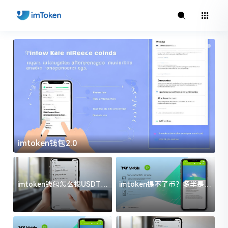
imtoken钱包2.0
i
imtoken钱包怎么找USDT地
imtoken提不了币？多半是这
址？三步搞定不踩坑
几件事没处理好