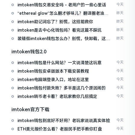
imtoken钱包交易安全吗 - 老用户的一些心里话
今天
“ethereal glow”怎么翻才够味儿？翻译圈老油条
昨天
的私房话
imtoken助记词忘了？别慌，这招能救你
昨天
imtoken是去中心化钱包吗？看完这篇不踩坑
昨天
装错假imtoken钱包怎么办？别慌，快卸载，这几
昨天
招能救急
imtoken钱包2.0
imtoken钱包是什么网站？一文说清楚这玩意
今天
imtoken钱包安卓版版本下载安装教程
今天
imtoken电脑端登录入口，地址在这里
今天
imtoken钱包付款失败？多半是这几个原因闹的
今天
imtoken转币老卡着？老玩家教你几招搞定
今天
imtoken官方下载
imtoken钱包到底好不好用？老玩家说说真实体验
今天
ETH美元报价怎么看？老股民手把手教你盯盘
今天