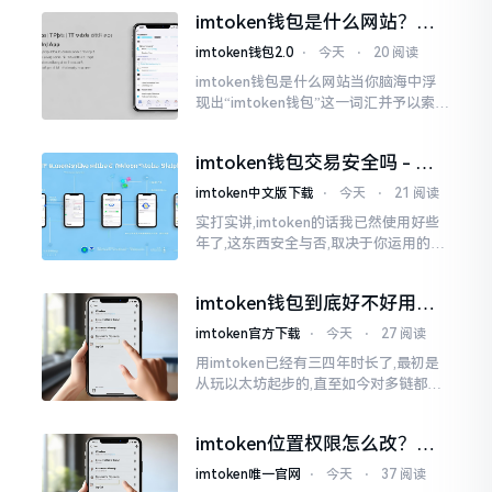
些日子碰到了这样的事,当他满心忐忑地
imtoken钱包是什么网站？一
打开钱包查看时
文说清楚这玩意
imtoken钱包2.0
⋅
今天
⋅
20 阅读
imtoken钱包是什么网站当你脑海中浮
现出“imtoken钱包”这一词汇并予以索求
之时,内心所想往往不外乎“此物究竟是何
种平台”。事实上,初次听闻imtoken之际,
imtoken钱包交易安全吗 - 老
我也曾短暂错愕
用户的一些心里话
imtoken中文版下载
⋅
今天
⋅
21 阅读
实打实讲,imtoken的话我已然使用好些
年了,这东西安全与否,取决于你运用的方
式。钱包自身不存在问题,然而众多人之
所以失败,在于贪图便宜以及偷懒。我目
imtoken钱包到底好不好用？
睹过非常多的人
老玩家说说真实体验
imtoken官方下载
⋅
今天
⋅
27 阅读
用imtoken已经有三四年时长了,最初是
从玩以太坊起步的,直至如今对多链都有
涉及,也可算是个老使用者了,讲真，imto
ken这玩意儿就好像一个数字钱袋子
imtoken位置权限怎么改？手
把手教你搞定
imtoken唯一官网
⋅
今天
⋅
37 阅读