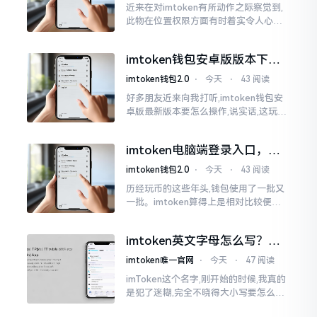
近来在对imtoken有所动作之际察觉到,
此物在位置权限方面有时着实令人心生
烦闷之感。开启app之际提示定位出现故
障情况,致使我呈现出一脸茫然不知所措
imtoken钱包安卓版版本下载
的模样
安装教程
imtoken钱包2.0
⋅
今天
⋅
43 阅读
好多朋友近来向我打听,imtoken钱包安
卓版最新版本要怎么操作,说实话,这玩意
儿要是熟练掌握了,还挺方便的。我用它
都快两年了,从1.8版本一直跟到现在的2.
imtoken电脑端登录入口，地
0版本
址在这里
imtoken钱包2.0
⋅
今天
⋅
43 阅读
历经玩币的这些年头,钱包使用了一批又
一批。imtoken算得上是相对比较便于
使用的，在手机上运用起来没有问题,然
而有时想要就着大屏幕瞧瞧资产状况,那
imtoken英文字母怎么写？正
就得去寻觅电脑端的入口。
确拼写看这里
imtoken唯一官网
⋅
今天
⋅
47 阅读
imToken这个名字,刚开始的时候,我真的
是犯了迷糊,完全不晓得大小写要怎么去
处置。在网络上搜寻了一阵后,发觉各种