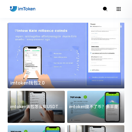
imtoken钱包2.0
i
imtoken钱包怎么找USDT地
imtoken提不了币？多半是这
址？三步搞定不踩坑
几件事没处理好