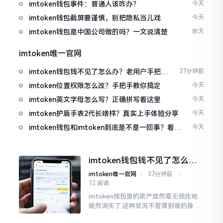
imtoken钱包事件：普通人该咋办？
今天
imtoken钱包截屏要谨慎，别把隐私当儿戏
今天
imtoken钱包是中国公司做的吗？一文说清楚
昨天
imtoken唯一官网
imtoken钱包钱不见了怎么办？老用户手把手
37分钟前
教你找回
imtoken位置权限怎么改？手把手教你搞定
今天
imtoken英文字母怎么写？正确拼写看这里
今天
imtoken护盾手表2代长啥样？真实上手体验分享
今天
imtoken钱包和imtoken到底是不是一回事？看完
今天
就懂了
imtoken钱包钱不见了怎么
办？老用户手把手教你找回
imtoken唯一官网
⋅
37分钟前
⋅
12 阅读
imtoken钱包里的资产居然毫无预兆地
陡然消失了,这种状况不管落到谁的身上,
只怕都会心急如焚。我有个朋友就在前