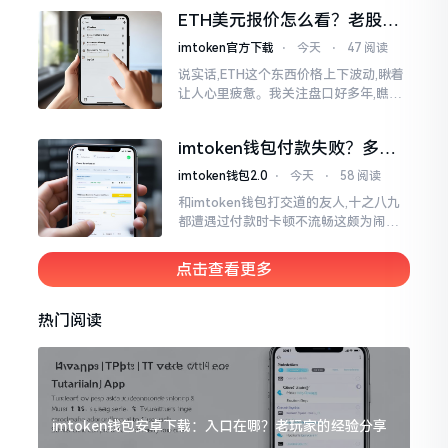
各样的写法都有,有的写成IMTOKEN
ETH美元报价怎么看？老股民
手把手教你盯盘
imtoken官方下载
⋅
今天
⋅
47 阅读
说实话,ETH这个东西价格上下波动,瞅着
让人心里疲惫。我关注盘口好多年,瞧见
好多人询问“eth美元报价”,实际上重点并
非价格自身,而是你怎样去看待、如何做
imtoken钱包付款失败？多半
判断。
是这几个原因闹的
imtoken钱包2.0
⋅
今天
⋅
58 阅读
和imtoken钱包打交道的友人,十之八九
都遭遇过付款时卡顿不流畅这颇为闹心
的状况。转账持续许久毫无反应,亦或是
直接弹出红色字体显示报错,情形令人焦
点击查看更多
急得连连跺脚。实际上讲
热门阅读
imtoken钱包安卓下载：入口在哪？老玩家的经验分享