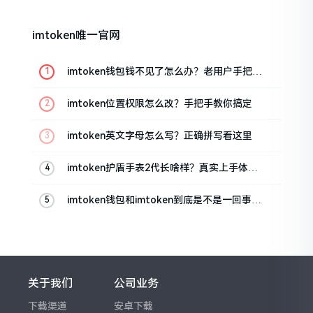
imtoken唯一官网
imtoken钱包钱不见了怎么办？老用户手把手
教你找回
imtoken位置权限怎么改？手把手教你搞定
imtoken英文字母怎么写？正确拼写看这里
imtoken护盾手表2代长啥样？真实上手体验
分享
imtoken钱包和imtoken到底是不是一回事？
看完就懂了
关于我们
公司业务
下载渠道
安卓下载