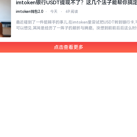
imtoken银行USDT提现不了？这几个法子能帮你搞
imtoken钱包2.0
⋅
今天
⋅
49 阅读
最近碰到了一件挺棘手的事儿,在imtoken里尝试把USDT转到银行卡
可以想见,其间是经历了一阵子的颠折与腾磨。没想到前前后后这么时
点击查看更多