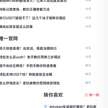
C转到imToken要等多久？过来人说说真实情况
今天
ken转账记录查询，教你正确查看方法
今天
ken银行USDT提现不了？这几个法子能帮你搞定
今天
en换地址其实就这么回事
今天
en唯一官网
派大明星是谁？说实话，我真没搞明白
今天
en钱包怎么买usdt？老手教你简单三步搞定
今天
ken提币地址在哪找？手把手教你快速查看
昨天
en钱包支持USDT吗？转账提现全攻略
昨天
ken怎么存钱进去？老玩家教你把钱转进钱包
昨天
猜你喜欢
换一换
imtoken安卓版在哪找？老玩家