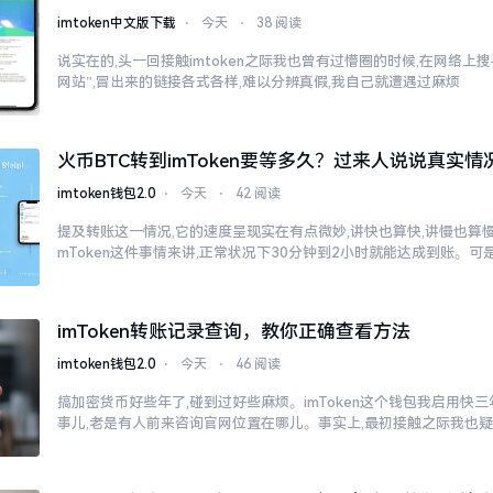
imtoken中文版下载
⋅
今天
⋅
38 阅读
说实在的,头一回接触imtoken之际我也曾有过懵圈的时候,在网络上搜寻“
网站”,冒出来的链接各式各样,难以分辨真假,我自己就遭遇过麻烦
火币BTC转到imToken要等多久？过来人说说真实情
imtoken钱包2.0
⋅
今天
⋅
42 阅读
提及转账这一情况,它的速度呈现实在有点微妙,讲快也算快,讲慢也算慢
mToken这件事情来讲,正常状况下30分钟到2小时就能达成到账。可
imToken转账记录查询，教你正确查看方法
imtoken钱包2.0
⋅
今天
⋅
46 阅读
搞加密货币好些年了,碰到过好些麻烦。imToken这个钱包我启用快
事儿,老是有人前来咨询官网位置在哪儿。事实上,最初接触之际我也