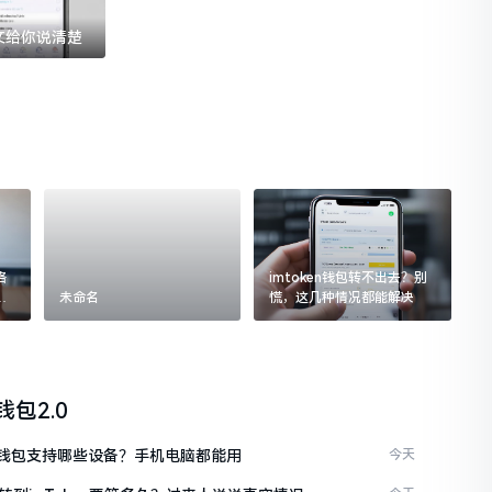
一文给你说清楚
格
imtoken钱包转不出去？别
追
未命名
慌，这几种情况都能解决
n钱包2.0
ken钱包支持哪些设备？手机电脑都能用
今天