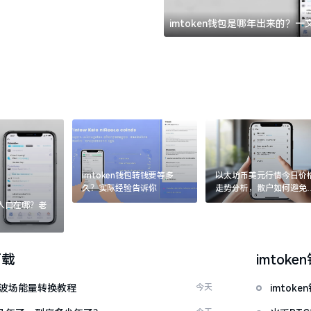
imtoken钱包是哪年出来的？
imtoken钱包转钱要等多
以太坊币美元行情今日价
久？实际经验告诉你
走势分析，散户如何避免
涨杀跌被套牢
：入口在哪？老
下载
imtoke
量 波场能量转换教程
今天
imto