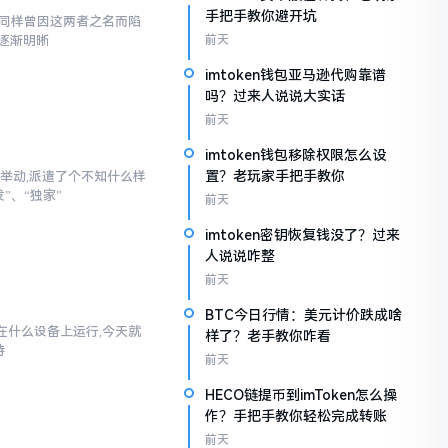
手把手教你避开坑
,我同样曾因这两者之名而陷
逐渐明晰
前天
imtoken钱包亚马逊代购靠谱
吗？过来人说说大实话
前天
imtoken钱包移除权限怎么设
置？老玩家手把手教你
举动,派遣了个不知什么样
”、“独家”
前天
imtoken密钥恢复钱没了？过来
人说说咋整
前天
BTC今日行情：美元计价跌成啥
以在什么设备上运行,今天就
样了？老手教你咋看
持
前天
HECO链提币到imToken怎么操
作？手把手教你轻松完成转账
前天