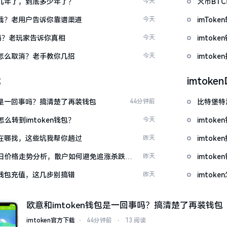
了好几年了，到底多少年了？
今天
火币BT
么下载？老用户告诉你靠谱渠道
今天
imTo
u吗？老玩家告诉你真相
今天
imto
代付怎么取消？老手教你几招
今天
imtok
载
imtok
钱包是一回事吗？搞清楚了再装钱包
44分钟前
比特堡特
么转到imtoken钱包？
今天
imtok
源吧在哪找，这些坑我帮你趟过
昨天
imto
日价格走势分析，散户如何避免追涨杀跌被
昨天
imtok
en钱包充值，这几步别搞错
昨天
imto
欧意和imtoken钱包是一回事吗？搞清楚了再装钱包
imtoken官方下载
⋅
44分钟前
⋅
13 阅读