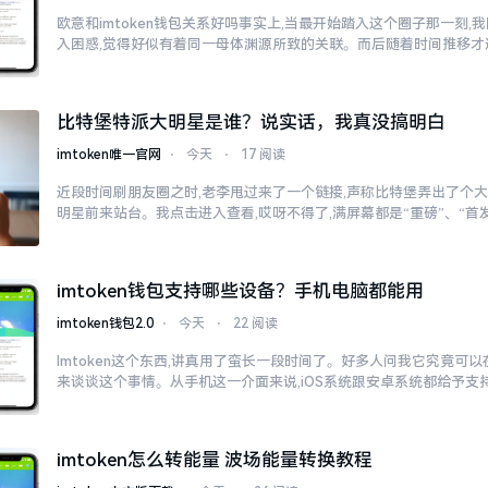
欧意和imtoken钱包关系好吗事实上,当最开始踏入这个圈子那一刻
入困惑,觉得好似有着同一母体渊源所致的关联。而后随着时间推移才
比特堡特派大明星是谁？说实话，我真没搞明白
imtoken唯一官网
⋅
今天
⋅
17 阅读
近段时间刷朋友圈之时,老李甩过来了一个链接,声称比特堡弄出了个大
明星前来站台。我点击进入查看,哎呀不得了,满屏幕都是“重磅”、“首发
imtoken钱包支持哪些设备？手机电脑都能用
imtoken钱包2.0
⋅
今天
⋅
22 阅读
Imtoken这个东西,讲真用了蛮长一段时间了。好多人问我它究竟可
来谈谈这个事情。从手机这一介面来说,iOS系统跟安卓系统都给予支
imtoken怎么转能量 波场能量转换教程