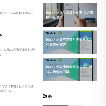
imtoken钱包安卓怎么下 官方渠
imtoken钱包下载app
道避坑指南
况
imtoken提不了币？多半是这几
件事没处理好
。以我从火币提取BTC至i
是
imtoken冷钱包能量怎么搞？过
来人告诉你门道
三年了,针对转账记录查询这
疑惑过一阵子
搜索