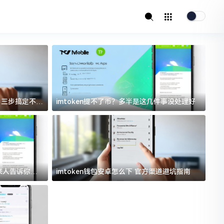
址？三步搞定不踩
imtoken提不了币？多半是这几件事没处理好
i
过来人告诉你门
imtoken钱包安卓怎么下 官方渠道避坑指南