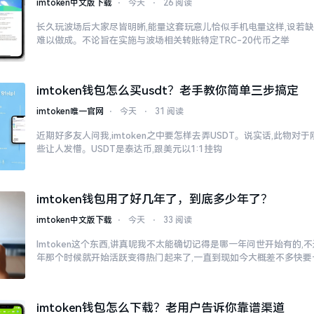
imtoken中文版下载
⋅
今天
⋅
26 阅读
长久玩波场后大家尽皆明晰,能量这套玩意儿恰似手机电量这样,设若缺
难以做成。不论旨在实施与波场相关转账特定TRC-20代币之举
imtoken钱包怎么买usdt？老手教你简单三步搞定
imtoken唯一官网
⋅
今天
⋅
31 阅读
近期好多友人问我,imtoken之中要怎样去弄USDT。说实话,此物
些让人发懵。USDT是泰达币,跟美元以1:1挂钩
imtoken钱包用了好几年了，到底多少年了？
imtoken中文版下载
⋅
今天
⋅
33 阅读
Imtoken这个东西,讲真呢我不太能确切记得是哪一年问世开始有的,不过
年那个时候就开始活跃变得热门起来了,一直到现如今大概差不多快要
imtoken钱包怎么下载？老用户告诉你靠谱渠道