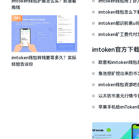
imtoken钱包用
imtoken钱包护盾怎么买？别急着
掏钱
imtoken钱包怎
TOP3
imtoken能识别黑
imtoken矿工费
imtoken官方下
imtoken钱包转钱要等多久？实际
欧意和imtoken
经验告诉你
鱼池挖矿挖出来的币怎
imtoken钱包资
以太坊币美元行情今
套牢
苹果手机给imTok