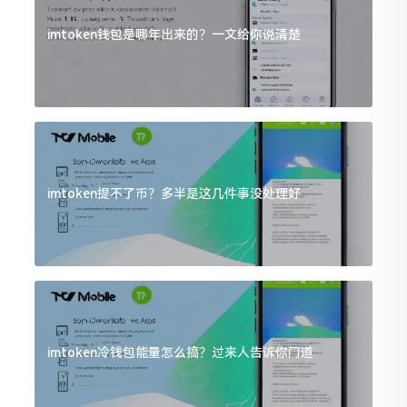
imtoken钱包是哪年出来的？一文给你说清楚
imtoken提不了币？多半是这几件事没处理好
imtoken冷钱包能量怎么搞？过来人告诉你门道