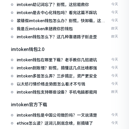
imtoken助记词忘了？别慌，这招能救你
今天
imtoken是去中心化钱包吗？看完这篇不踩坑
今天
装错假imtoken钱包怎么办？别慌，快卸载，这几
今天
招能救急
我是丘imtoken来拯救你的钱包
昨天
imtoken钱包怎么下？这几种靠谱路子别走歪
昨天
imtoken钱包2.0
imtoken钱包在哪里下载？老手教你几招避坑
今天
imtoken到账慢？别慌，搞懂这几点比啥都强
今天
imtoken多签怎么弄？三步搞定，资产更安全
今天
以太坊行情价格走势图怎么看才不亏钱
今天
imtoken钱包支持哪些设备？手机电脑都能用
昨天
imtoken官方下载
imtoken钱包是中国公司做的吗？一文说清楚
今天
ethice怎么读？这词儿到底念啥，别搞错了
今天