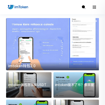
imtoken钱包2.0
i
imtoken钱包怎么找USDT地
imtoken提不了币？多半是这
址？三步搞定不踩坑
几件事没处理好