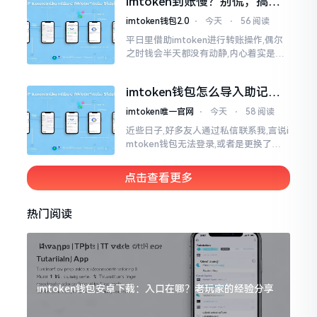
imtoken到账慢？别慌，搞懂
清楚了
这几点比啥都强
imtoken钱包2.0
⋅
今天
⋅
56 阅读
平日里借助imtoken进行转账操作,偶尔
之时钱会半天都没有动静,内心着实是挺
着急的。实际上这东西到账的快慢情况,
真的并非是它独自就能决定的。区块链
imtoken钱包怎么导入助记
这个东西呢
词？手把手教你找回资产
imtoken唯一官网
⋅
今天
⋅
58 阅读
近些日子,好多友人通过私信联系我,言说i
mtoken钱包无法登录,或者是更换了手
机后,资产寻觅不到,急得如同热锅之上的
蚂蚁一般。实际上
点击查看更多
热门阅读
imtoken钱包安卓下载：入口在哪？老玩家的经验分享