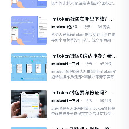
操作的计划,可是,当我点按那个图标之后,
屏幕就如同陷入死机状态一样,好长一段
时间都木有一丁点反应。我不住地点击
imtoken钱包在哪里下载？老
手教你几招避坑
imtoken钱包2.0
⋅
今天
⋅
36 阅读
不少人寻觅imtoken钱包,实际上是在找
寻那个可装币的“口袋”。这个东西如今
称作imToken,是个老资历的钱包,对以太
坊、比特币以及各类链上的代币予以支
imtoken钱包0确认咋办？老手
持。
教你几招快速解决
imtoken唯一官网
⋅
今天
⋅
49 阅读
imtoken钱包0确认近来运用imtoken实
施转账操作,瞅见那“0确认”停滞于屏幕之
上,内心着实颇为不是个滋味儿。此玩意
儿恰似前往银行进行排队,前方之人众多,
imtoken钱包要身份证吗？别
你仅有干巴巴等待其一途。
慌，看完这篇就懂了
imtoken唯一官网
⋅
今天
⋅
50 阅读
近来老是有人跑来问我,imtoken钱包是
否非要把身份证绑定了之后才可以使用
呢?起初阶段我也着实感到极为纳闷,随后
历经一番认真细致地琢磨，最终算是搞