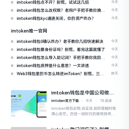
imtoken钱包点不开？别慌，试试这几招
今天
imtoken钱包怎么改权限？老用户手把手教你换主
今天
人
imtoken钱包kyc通道关闭，你的资产咋办？
今天
imtoken唯一官网
imtoken钱包0确认咋办？老手教你几招快速解决
今天
imtoken钱包要身份证吗？别慌，看完这篇就懂了
今天
imtoken钱包怎么导入助记词？手把手教你找回资
今天
产
imtoken钱包质押是什么意思？一文讲透
今天
Web3钱包里的币怎么转进imToken？别慌，三步
昨天
搞定
imtoken钱包是中国公司做的
吗？一文说清楚
imtoken官方下载
⋅
今天
⋅
18 阅读
imtoken钱包此物,说实话,起初接触时我
满心迷茫。历经一段时日的使用探寻,我
才渐渐揭开其面纱,明晰其实际状况。原
来,这款钱包乃中国团队打造,其创始人为