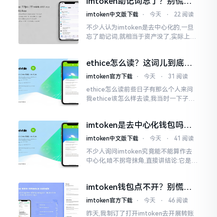
imtoken助记词忘了？别慌，
李鹏
这招能救你
imtoken中文版下载
⋅
今天
⋅
22 阅读
不少人认为imtoken是去中心化的,一旦
忘了助记词,就相当于资产没了,实际上这
笔账不能如此来算,重点在于你的设备是
否还存在。假设你的手机没丢,且一直处
ethice怎么读？这词儿到底念
于网络连接状态
啥，别搞错了
imtoken官方下载
⋅
今天
⋅
31 阅读
ethice怎么读前些日子有那么个人来问
我ethice该怎么样去读,我当时一下子就
愣住了,卡在那儿说不出话来。这个词瞅
着模样感觉像是ethics（伦理学）,不过
imtoken是去中心化钱包吗？
呢拼写方面却少了一个字母
看完这篇不踩坑
imtoken中文版下载
⋅
今天
⋅
41 阅读
不少人询问imtoken究竟能不能算作去
中心化,咱不拐弯抹角,直接讲结论:它是一
种“不伦不类”的混合形态。私钥诚然是
由你自己掌握在手中,这点确凿无误
imtoken钱包点不开？别慌，
试试这几招
imtoken官方下载
⋅
今天
⋅
46 阅读
昨天,我制订了打开imtoken去开展转账