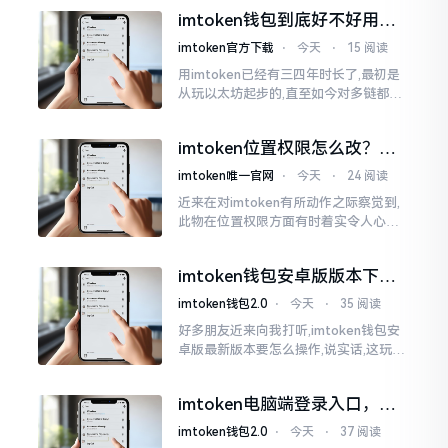
所以失败,在于贪图便宜以及偷懒。我目
imtoken钱包到底好不好用？
睹过非常多的人
老玩家说说真实体验
imtoken官方下载
⋅
今天
⋅
15 阅读
用imtoken已经有三四年时长了,最初是
从玩以太坊起步的,直至如今对多链都有
涉及,也可算是个老使用者了,讲真，imto
ken这玩意儿就好像一个数字钱袋子
imtoken位置权限怎么改？手
把手教你搞定
imtoken唯一官网
⋅
今天
⋅
24 阅读
近来在对imtoken有所动作之际察觉到,
此物在位置权限方面有时着实令人心生
烦闷之感。开启app之际提示定位出现故
障情况,致使我呈现出一脸茫然不知所措
imtoken钱包安卓版版本下载
的模样
安装教程
imtoken钱包2.0
⋅
今天
⋅
35 阅读
好多朋友近来向我打听,imtoken钱包安
卓版最新版本要怎么操作,说实话,这玩意
儿要是熟练掌握了,还挺方便的。我用它
都快两年了,从1.8版本一直跟到现在的2.
imtoken电脑端登录入口，地
0版本
址在这里
imtoken钱包2.0
⋅
今天
⋅
37 阅读