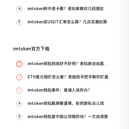
的
imtoken转币老卡着？老玩家教你几招搞定
imtoken买USDT汇率怎么算？几点买最划算
imtoken官方下载
imtoken钱包到底好不好用？老玩家说说真实
体验
ETH美元报价怎么看？老股民手把手教你盯盘
imtoken钱包事件：普通人该咋办？
imtoken钱包截屏要谨慎，别把隐私当儿戏
imtoken钱包是中国公司做的吗？一文说清楚