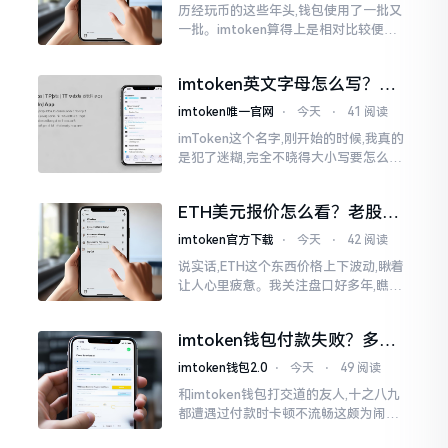
历经玩币的这些年头,钱包使用了一批又
一批。imtoken算得上是相对比较便于
使用的，在手机上运用起来没有问题,然
而有时想要就着大屏幕瞧瞧资产状况,那
imtoken英文字母怎么写？正
就得去寻觅电脑端的入口。
确拼写看这里
imtoken唯一官网
⋅
今天
⋅
41 阅读
imToken这个名字,刚开始的时候,我真的
是犯了迷糊,完全不晓得大小写要怎么去
处置。在网络上搜寻了一阵后,发觉各种
各样的写法都有,有的写成IMTOKEN
ETH美元报价怎么看？老股民
手把手教你盯盘
imtoken官方下载
⋅
今天
⋅
42 阅读
说实话,ETH这个东西价格上下波动,瞅着
让人心里疲惫。我关注盘口好多年,瞧见
好多人询问“eth美元报价”,实际上重点并
非价格自身,而是你怎样去看待、如何做
imtoken钱包付款失败？多半
判断。
是这几个原因闹的
imtoken钱包2.0
⋅
今天
⋅
49 阅读
和imtoken钱包打交道的友人,十之八九
都遭遇过付款时卡顿不流畅这颇为闹心
的状况。转账持续许久毫无反应,亦或是