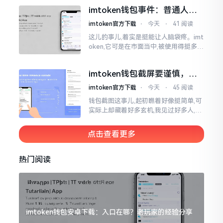
直接弹出红色字体显示报错,情形令人焦
imtoken钱包事件：普通人该
急得连连跺脚。实际上讲
咋办？
imtoken官方下载
⋅
今天
⋅
41 阅读
这儿的事儿,着实是挺能让人脑袋疼。imt
oken,它可是在市面当中,被使用得挺多的
那种钱包。前段时间,它出现了一些状况
咧,好多人的资产,都跟着一块儿晃悠起来
imtoken钱包截屏要谨慎，别
把隐私当儿戏
imtoken官方下载
⋅
今天
⋅
45 阅读
钱包截图这事儿,起初瞧着好像挺简单,可
实际上却藏着好多玄机,我见过好多人,总
随手截钱包画面后,就随便发到朋友圈或
者群聊里,结果账号被盗,资产也没了,要晓
点击查看更多
得
热门阅读
imtoken钱包安卓下载：入口在哪？老玩家的经验分享