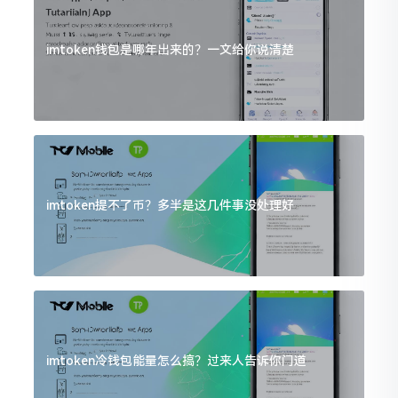
imtoken钱包是哪年出来的？一文给你说清楚
imtoken提不了币？多半是这几件事没处理好
imtoken冷钱包能量怎么搞？过来人告诉你门道