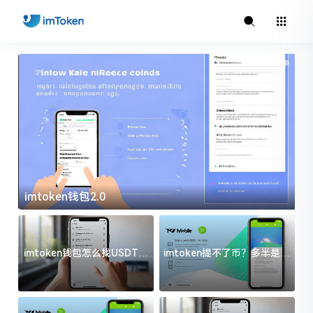
imtoken钱包2.0
i
imtoken钱包怎么找USDT地
imtoken提不了币？多半是这
址？三步搞定不踩坑
几件事没处理好