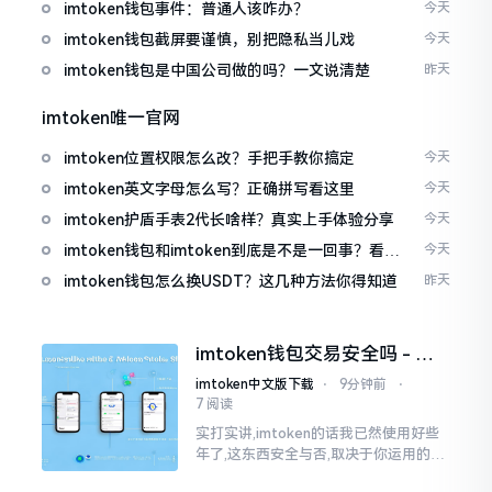
imtoken钱包事件：普通人该咋办？
今天
imtoken钱包截屏要谨慎，别把隐私当儿戏
今天
imtoken钱包是中国公司做的吗？一文说清楚
昨天
imtoken唯一官网
imtoken位置权限怎么改？手把手教你搞定
今天
imtoken英文字母怎么写？正确拼写看这里
今天
imtoken护盾手表2代长啥样？真实上手体验分享
今天
imtoken钱包和imtoken到底是不是一回事？看完
今天
就懂了
imtoken钱包怎么换USDT？这几种方法你得知道
昨天
imtoken钱包交易安全吗 - 老
用户的一些心里话
imtoken中文版下载
⋅
9分钟前
⋅
7 阅读
实打实讲,imtoken的话我已然使用好些
年了,这东西安全与否,取决于你运用的方
式。钱包自身不存在问题,然而众多人之