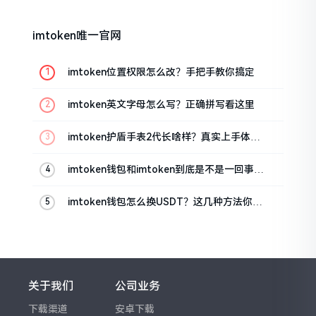
imtoken唯一官网
imtoken位置权限怎么改？手把手教你搞定
imtoken英文字母怎么写？正确拼写看这里
imtoken护盾手表2代长啥样？真实上手体验
分享
imtoken钱包和imtoken到底是不是一回事？
看完就懂了
imtoken钱包怎么换USDT？这几种方法你得
知道
关于我们
公司业务
下载渠道
安卓下载