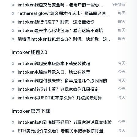
imtoken钱包交易安全吗 - 老用户的一些心里
9分钟前
话
“ethereal glow”怎么翻才够味儿？翻译圈老油条
昨天
的私房话
imtoken助记词忘了？别慌，这招能救你
昨天
imtoken是去中心化钱包吗？看完这篇不踩坑
昨天
装错假imtoken钱包怎么办？别慌，快卸载，这几
昨天
招能救急
imtoken钱包2.0
imtoken钱包安卓版版本下载安装教程
今天
imtoken电脑端登录入口，地址在这里
今天
imtoken钱包付款失败？多半是这几个原因闹的
今天
imtoken转币老卡着？老玩家教你几招搞定
今天
imtoken买USDT汇率怎么算？几点买最划算
今天
imtoken官方下载
imtoken钱包到底好不好用？老玩家说说真实体验
今天
ETH美元报价怎么看？老股民手把手教你盯盘
今天