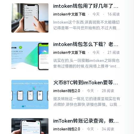
泰达币,跟美元以1:1挂钩
imtoken钱包用了好几年了，
到底多少年了？
imtoken中文版下载
⋅
今天
⋅
16 阅读
Imtoken这个东西,讲真呢我不太能确切
记得是哪一年问世开始有的,不过大概在
2016年、2017年那个时候就开始活跃
变得热门起来了,一直到现如今大概差不
imtoken钱包怎么下载？老用
多快要十年的时间了。
户告诉你靠谱渠道
imtoken中文版下载
⋅
今天
⋅
21 阅读
说实在的,头一回接触imtoken之际我也
曾有过懵圈的时候,在网络上搜寻“imtok
en钱包下载app网站”,冒出来的链接各式
各样,难以分辨真假,我自己就遭遇过麻烦
火币BTC转到imToken要等多
久？过来人说说真实情况
imtoken钱包2.0
⋅
今天
⋅
28 阅读
提及转账这一情况,它的速度呈现实在有
点微妙,讲快也算快,讲慢也算慢。以我从
火币提取BTC至imToken这件事情来讲,
正常状况下30分钟到2小时就能达成到
imToken转账记录查询，教你
账。可是
正确查看方法
imtoken钱包2.0
⋅
今天
⋅
34 阅读