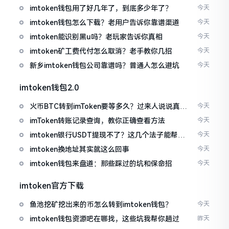
imtoken钱包用了好几年了，到底多少年了？
今天
imtoken钱包怎么下载？老用户告诉你靠谱渠道
今天
imtoken能识别黑u吗？老玩家告诉你真相
今天
imtoken矿工费代付怎么取消？老手教你几招
今天
新乡imtoken钱包公司靠谱吗？普通人怎么避坑
今天
imtoken钱包2.0
火币BTC转到imToken要等多久？过来人说说真实
今天
情况
imToken转账记录查询，教你正确查看方法
今天
imtoken银行USDT提现不了？这几个法子能帮你
今天
搞定
imtoken换地址其实就这么回事
今天
imtoken钱包来盘道：那些踩过的坑和保命招
今天
imtoken官方下载
鱼池挖矿挖出来的币怎么转到imtoken钱包？
今天
imtoken钱包资源吧在哪找，这些坑我帮你趟过
昨天