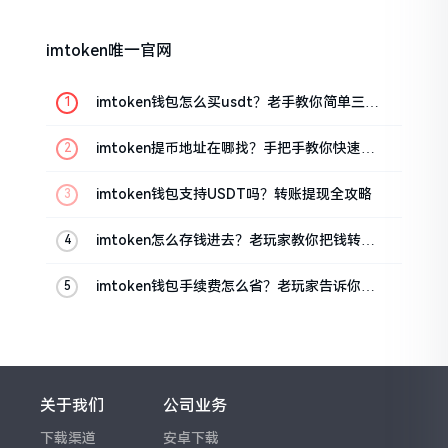
imtoken唯一官网
imtoken钱包怎么买usdt？老手教你简单三步
搞定
imtoken提币地址在哪找？手把手教你快速查
看
imtoken钱包支持USDT吗？转账提现全攻略
imtoken怎么存钱进去？老玩家教你把钱转进
钱包
imtoken钱包手续费怎么省？老玩家告诉你几
个实在招
关于我们
公司业务
下载渠道
安卓下载