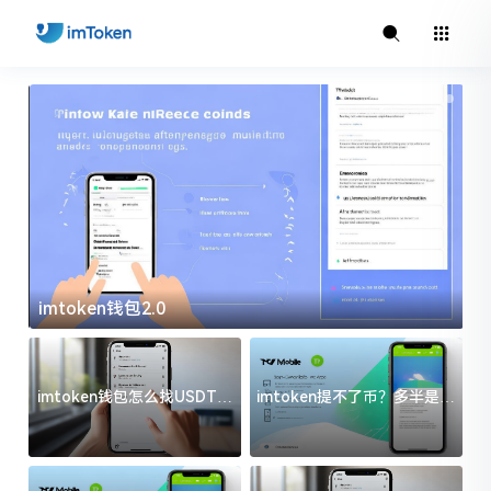
imtoken钱包2.0
i
imtoken钱包怎么找USDT地
imtoken提不了币？多半是这
址？三步搞定不踩坑
几件事没处理好