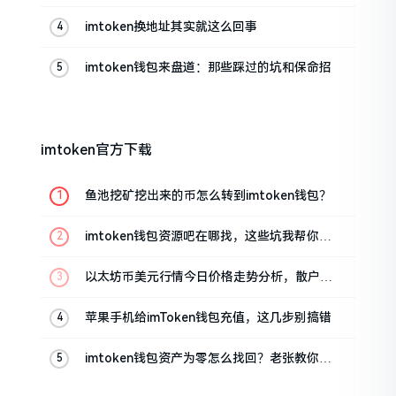
帮你搞定
imtoken换地址其实就这么回事
imtoken钱包来盘道：那些踩过的坑和保命招
imtoken官方下载
鱼池挖矿挖出来的币怎么转到imtoken钱包？
imtoken钱包资源吧在哪找，这些坑我帮你趟
过
以太坊币美元行情今日价格走势分析，散户如
何避免追涨杀跌被套牢
苹果手机给imToken钱包充值，这几步别搞错
imtoken钱包资产为零怎么找回？老张教你几
招