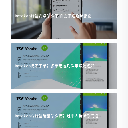
imtoken钱包安卓怎么下 官方渠道避坑指南
imtoken提不了币？多半是这几件事没处理好
imtoken冷钱包能量怎么搞？过来人告诉你门道