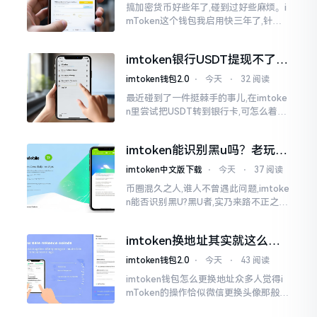
搞加密货币好些年了,碰到过好些麻烦。i
mToken这个钱包我启用快三年了,针对
转账记录查询这事儿,老是有人前来咨询
官网位置在哪儿。事实上,最初接触之际
imtoken银行USDT提现不了？
我也疑惑过一阵子
这几个法子能帮你搞定
imtoken钱包2.0
⋅
今天
⋅
32 阅读
最近碰到了一件挺棘手的事儿,在imtoke
n里尝试把USDT转到银行卡,可怎么着都
没法成功提现,可以想见,其间是经历了一
阵子的颠折与腾磨。没想到前前后后这
imtoken能识别黑u吗？老玩家
么时长
告诉你真相
imtoken中文版下载
⋅
今天
⋅
37 阅读
币圈混久之人,谁人不曾遇此问题,imtoke
n能否识别黑U?黑U者,实乃来路不正之钱
耳,或涉诈骗关联某一些,或有洗钱相关某
一类,诸多之人害怕收黑U致己惹于麻烦
imtoken换地址其实就这么回
事
imtoken钱包2.0
⋅
今天
⋅
43 阅读
imtoken钱包怎么更换地址众多人觉得i
mToken的操作恰似微信更换头像那般简
便,唯有直接点一下便可轻易完成。可是