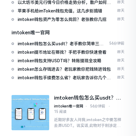
以太坊币美元行情今日价格走势分析，散户如何避
昨天
免追涨杀跌被套牢
苹果手机给imToken钱包充值，这几步别搞错
昨天
imtoken钱包资产为零怎么找回？老张教你几招
昨天
imtoken唯一官网
imtoken钱包怎么买usdt？老手教你简单三步
56分钟前
搞定
imtoken提币地址在哪找？手把手教你快速查看
昨天
imtoken钱包支持USDT吗？转账提现全攻略
昨天
imtoken怎么存钱进去？老玩家教你把钱转进钱包
昨天
imtoken钱包手续费怎么省？老玩家告诉你几个实
昨天
在招
imtoken钱包怎么买usdt？老
手教你简单三步搞定
imtoken唯一官网
⋅
56分钟前
⋅
15 阅读
近期好多友人问我,imtoken之中要怎样
去弄USDT。说实话,此物对于刚涉足币
圈之人而言着实有些让人发懵。USDT是