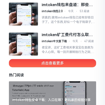
实际情形并非这样,imToken的地址是依
imtoken钱包来盘道：那些踩
据助记词来生成的,通俗讲
过的坑和保命招
imtoken钱包2.0
⋅
今天
⋅
53 阅读
讲真的,使用imtoken钱包已经有好些日
子了。这个东西,好似一个电子钱袋子,里
面装着你那些数字资产。有的人使用起
来一帆风顺、毫无阻碍,有的人使用起来
imtoken矿工费代付怎么取
却提心吊胆、神经紧绷。
消？老手教你几招
imtoken中文版下载
⋅
今天
⋅
47 阅读
老实讲，这矿工费相关事宜实在是颇为
令人心烦。每一回开展转账行为之际,就
好比投身于抽奖活动那样,压根没办法晓
得紧接着的下一秒会扣掉多少手续费。
点击查看更多
时隔多年
热门阅读
imtoken钱包安卓下载：入口在哪？老玩家的经验分享