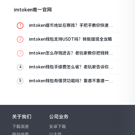
imtoken唯一官网
imtoken提币地址在哪找？手把手教你快速查
看
imtoken钱包支持USDT吗？转账提现全攻略
imtoken怎么存钱进去？老玩家教你把钱转进
钱包
imtoken钱包手续费怎么省？老玩家告诉你几
个实在招
imtoken钱包有借贷功能吗？靠谱不靠谱一文
说清楚
关于我们
公司业务
下载渠道
安卓下载
网站地图
以太坊