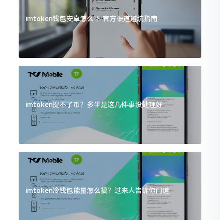
imtoken钱包安卓怎么下 官方渠道避坑指南
imtoken提不了币？多半是这几件事没处理好
imtoken冷钱包能量怎么搞？过来人告诉你门道