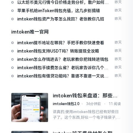
以太坊币美元行情今日价格走势分析，散户如何避
昨天
免追涨杀跌被套牢
苹果手机给imToken钱包充值，这几步别搞错
昨天
imtoken钱包资产为零怎么找回？老张教你几招
昨天
imtoken唯一官网
imtoken提币地址在哪找？手把手教你快速查看
昨天
imtoken钱包支持USDT吗？转账提现全攻略
昨天
imtoken怎么存钱进去？老玩家教你把钱转进钱包
昨天
imtoken钱包手续费怎么省？老玩家告诉你几个实
昨天
在招
imtoken钱包有借贷功能吗？靠谱不靠谱一文说清
昨天
楚
imtoken钱包来盘道：那些踩
过的坑和保命招
imtoken钱包2.0
⋅
36分钟前
⋅
11 阅读
讲真的,使用imtoken钱包已经有好些日
子了。这个东西,好似一个电子钱袋子,里
面装着你那些数字资产。有的人使用起
来一帆风顺、毫无阻碍,有的人使用起来