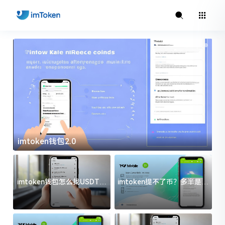
imtoken钱包2.0
i
imtoken钱包怎么找USDT地
imtoken提不了币？多半是这
址？三步搞定不踩坑
几件事没处理好