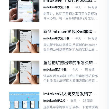
imtoken矿工费代付怎么取
却提心吊胆、神经紧绷。
消？老手教你几招
imtoken中文版下载
⋅
今天
⋅
14 阅读
老实讲，这矿工费相关事宜实在是颇为
令人心烦。每一回开展转账行为之际,就
好比投身于抽奖活动那样,压根没办法晓
得紧接着的下一秒会扣掉多少手续费。
新乡imtoken钱包公司靠谱
时隔多年
吗？普通人怎么避坑
imtoken中文版下载
⋅
今天
⋅
16 阅读
虽说新乡这块区域里,从事制作imtoken
钱包的公司数量较多了,然而实际上真正
值得信赖靠谱的却没几个。友人先前寻
觅过一家公司,表示那家公司声称能够给
鱼池挖矿挖出来的币怎么转到
予协助进行操作的
imtoken钱包？
imtoken官方下载
⋅
今天
⋅
18 阅读
讲实在话,在最初开始进行鱼池挖矿的那
个时候,我也曾经因为转账方面的问题而
被卡住了好多次。挖出来的矿币堆积在
了鱼池账户之中,看起来的确让人感觉颇
imtoken以太坊交易发错了咋
为畅快
整？取消方法告诉你
imtoken钱包2.0
⋅
昨天
⋅
29 阅读
这事儿平常得很常见,手抖一下地址填错,