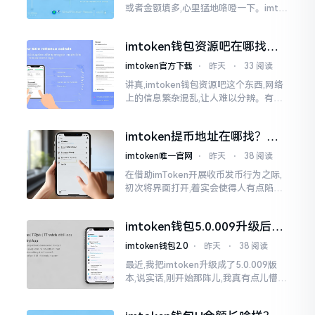
或者金额填多,心里猛地咯噔一下。imto
ken里的以太坊那交易,本质乃是一锤子
买卖啊,一旦提交到区块链之上
imtoken钱包资源吧在哪找，
这些坑我帮你趟过
imtoken官方下载
⋅
昨天
⋅
33 阅读
讲真,imtoken钱包资源吧这个东西,网络
上的信息繁杂混乱,让人难以分辨。有的
人声称那是官方途径,有的人则表示是第
三方进行的搬运。倘若找对了资源
imtoken提币地址在哪找？手
把手教你快速查看
imtoken唯一官网
⋅
昨天
⋅
38 阅读
在借助imToken开展收币发币行为之际,
初次将界面打开,着实会使得人有点陷入
发懵的状态,那密密麻麻的按钮,多得以至
于如同迷宫一样。好多人纷纷询问我
imtoken钱包5.0.009升级后咋
用？老用户实测分享
imtoken钱包2.0
⋅
昨天
⋅
38 阅读
最近,我把imtoken升级成了5.0.009版
本,说实话,刚开始那阵儿,我真有点儿懵,
整个界面变了,布局也重新排了,结果我想
找某些东西时,得绕两圈才能找到