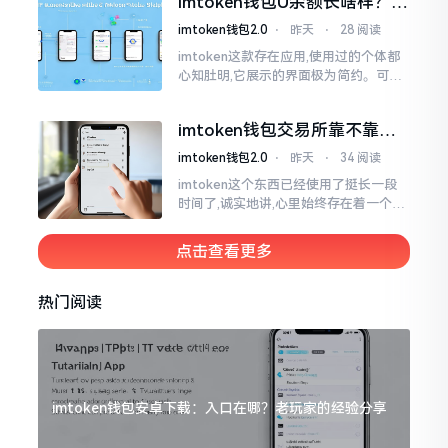
imtoken钱包U余额长啥样？截
图这样看
imtoken钱包2.0
⋅
昨天
⋅
28 阅读
imtoken这款存在应用,使用过的个体都
心知肚明,它展示的界面极为简约。可是,
U余额的那个部分偶尔会致使人们的视觉
感受产生些许困惑。
imtoken钱包交易所靠不靠
谱？老玩家说说心里话
imtoken钱包2.0
⋅
昨天
⋅
34 阅读
imtoken这个东西已经使用了挺长一段
时间了,诚实地讲,心里始终存在着一个疙
瘩。钱包本身不存在问题,然而交易所那
边就稍微有点让人不放心。今天来谈论
点击查看更多
这个事情
热门阅读
imtoken钱包安卓下载：入口在哪？老玩家的经验分享