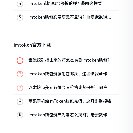
imtoken钱包U余额长啥样？截图这样看
imtoken钱包交易所靠不靠谱？老玩家说说心
里话
imtoken官方下载
鱼池挖矿挖出来的币怎么转到imtoken钱包？
imtoken钱包资源吧在哪找，这些坑我帮你趟
过
以太坊币美元行情今日价格走势分析，散户如
何避免追涨杀跌被套牢
苹果手机给imToken钱包充值，这几步别搞错
imtoken钱包资产为零怎么找回？老张教你几
招