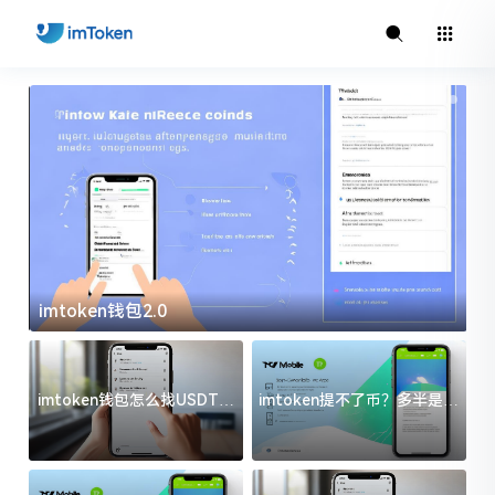
imtoken钱包2.0
i
imtoken钱包怎么找USDT地
imtoken提不了币？多半是这
址？三步搞定不踩坑
几件事没处理好