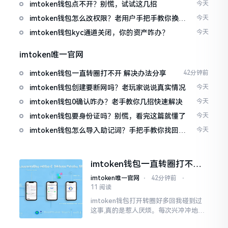
imtoken钱包点不开？别慌，试试这几招
今天
imtoken钱包怎么改权限？老用户手把手教你换主
今天
人
imtoken钱包kyc通道关闭，你的资产咋办？
今天
imtoken唯一官网
imtoken钱包一直转圈打不开 解决办法分享
42分钟前
imtoken钱包创建要断网吗？老玩家说说真实情况
今天
imtoken钱包0确认咋办？老手教你几招快速解决
今天
imtoken钱包要身份证吗？别慌，看完这篇就懂了
今天
imtoken钱包怎么导入助记词？手把手教你找回资
今天
产
imtoken钱包一直转圈打不开
解决办法分享
imtoken唯一官网
⋅
42分钟前
⋅
11 阅读
imtoken钱包打开转圈好多回我碰到过
这事,真的是惹人厌烦。每次兴冲冲地开
启imtoken,那个圈就开始不住地转呀转,