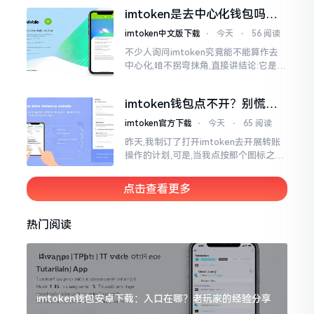
着模样感觉像是ethics（伦理学）,不过
imtoken是去中心化钱包吗？
呢拼写方面却少了一个字母
看完这篇不踩坑
imtoken中文版下载
⋅
今天
⋅
56 阅读
不少人询问imtoken究竟能不能算作去
中心化,咱不拐弯抹角,直接讲结论:它是一
种“不伦不类”的混合形态。私钥诚然是
由你自己掌握在手中,这点确凿无误
imtoken钱包点不开？别慌，
试试这几招
imtoken官方下载
⋅
今天
⋅
65 阅读
昨天,我制订了打开imtoken去开展转账
操作的计划,可是,当我点按那个图标之后,
屏幕就如同陷入死机状态一样,好长一段
时间都木有一丁点反应。我不住地点击
点击查看更多
热门阅读
imtoken钱包安卓下载：入口在哪？老玩家的经验分享