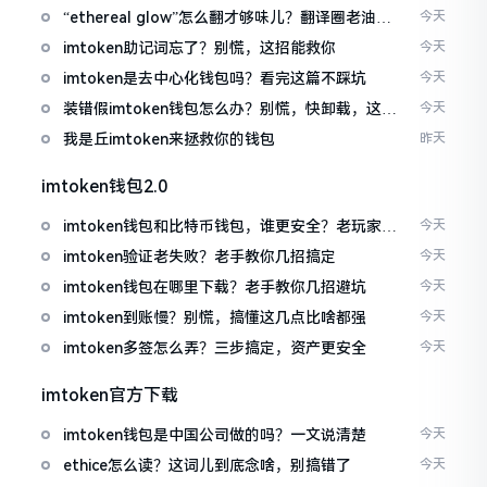
“ethereal glow”怎么翻才够味儿？翻译圈老油条
今天
的私房话
imtoken助记词忘了？别慌，这招能救你
今天
imtoken是去中心化钱包吗？看完这篇不踩坑
今天
装错假imtoken钱包怎么办？别慌，快卸载，这几
今天
招能救急
我是丘imtoken来拯救你的钱包
昨天
imtoken钱包2.0
imtoken钱包和比特币钱包，谁更安全？老玩家来
今天
聊聊
imtoken验证老失败？老手教你几招搞定
今天
imtoken钱包在哪里下载？老手教你几招避坑
今天
imtoken到账慢？别慌，搞懂这几点比啥都强
今天
imtoken多签怎么弄？三步搞定，资产更安全
今天
imtoken官方下载
imtoken钱包是中国公司做的吗？一文说清楚
今天
ethice怎么读？这词儿到底念啥，别搞错了
今天