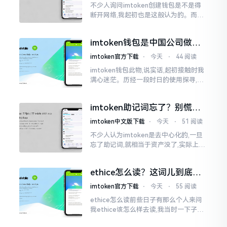
不少人询问imtoken创建钱包是不是得
断开网络,我起初也是这般认为的。而后
使用了好些年才发觉,此种说法略微有些
夸张了。断网创建主要是为了防范中间
imtoken钱包是中国公司做的
人攻击
吗？一文说清楚
imtoken官方下载
⋅
今天
⋅
44 阅读
imtoken钱包此物,说实话,起初接触时我
满心迷茫。历经一段时日的使用探寻,我
才渐渐揭开其面纱,明晰其实际状况。原
来,这款钱包乃中国团队打造,其创始人为
imtoken助记词忘了？别慌，
李鹏
这招能救你
imtoken中文版下载
⋅
今天
⋅
51 阅读
不少人认为imtoken是去中心化的,一旦
忘了助记词,就相当于资产没了,实际上这
笔账不能如此来算,重点在于你的设备是
否还存在。假设你的手机没丢,且一直处
ethice怎么读？这词儿到底念
于网络连接状态
啥，别搞错了
imtoken官方下载
⋅
今天
⋅
55 阅读
ethice怎么读前些日子有那么个人来问
我ethice该怎么样去读,我当时一下子就
愣住了,卡在那儿说不出话来。这个词瞅