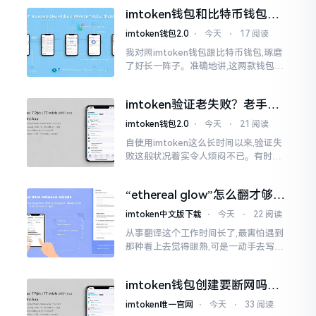
仿若永远没有尽头一样。针对这种情形,
imtoken钱包和比特币钱包，
大家说法不尽相同
谁更安全？老玩家来聊聊
imtoken钱包2.0
⋅
今天
⋅
17 阅读
我对照imtoken钱包跟比特币钱包,琢磨
了好长一阵子。准确地讲,这两款钱包我
都用过,它们各有独特特性。imtoken是
多链钱包,能支持多种数字货币,界面设计
imtoken验证老失败？老手教
挺美观
你几招搞定
imtoken钱包2.0
⋅
今天
⋅
21 阅读
自使用imtoken这么长时间以来,验证失
败这般状况着实令人烦闷不已。有时急
切地想要进行转账操作,却偏偏卡在验证
那一流程环节,致使整个人的状态都低落
“ethereal glow”怎么翻才够味
至极点。
儿？翻译圈老油条的私房话
imtoken中文版下载
⋅
今天
⋅
22 阅读
从事翻译这个工作时间长了,最害怕遇到
那种看上去觉得眼熟,可是一动手去写就
毫无头绪的词汇。“etherealglow”就是
很典型的例子。你去查阅词典
imtoken钱包创建要断网吗？
老玩家说说真实情况
imtoken唯一官网
⋅
今天
⋅
33 阅读