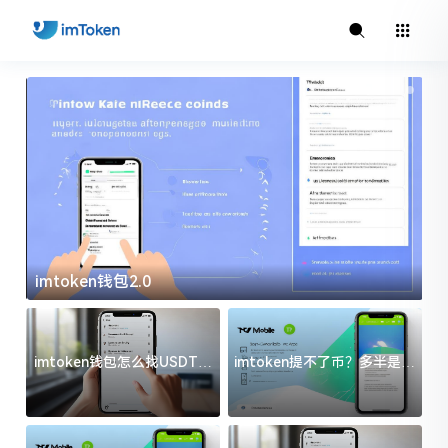
imtoken钱包2.0
i
imtoken钱包怎么找USDT地
imtoken提不了币？多半是这
址？三步搞定不踩坑
几件事没处理好