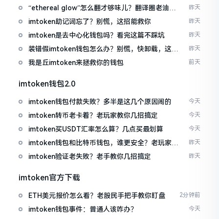
“ethereal glow”怎么翻才够味儿？翻译圈老油条
昨天
的私房话
imtoken助记词忘了？别慌，这招能救你
昨天
imtoken是去中心化钱包吗？看完这篇不踩坑
昨天
装错假imtoken钱包怎么办？别慌，快卸载，这几
昨天
招能救急
我是丘imtoken来拯救你的钱包
前天
imtoken钱包2.0
imtoken钱包付款失败？多半是这几个原因闹的
今天
imtoken转币老卡着？老玩家教你几招搞定
今天
imtoken买USDT汇率怎么算？几点买最划算
今天
imtoken钱包和比特币钱包，谁更安全？老玩家来
昨天
聊聊
imtoken验证老失败？老手教你几招搞定
昨天
imtoken官方下载
ETH美元报价怎么看？老股民手把手教你盯盘
2分钟前
imtoken钱包事件：普通人该咋办？
今天