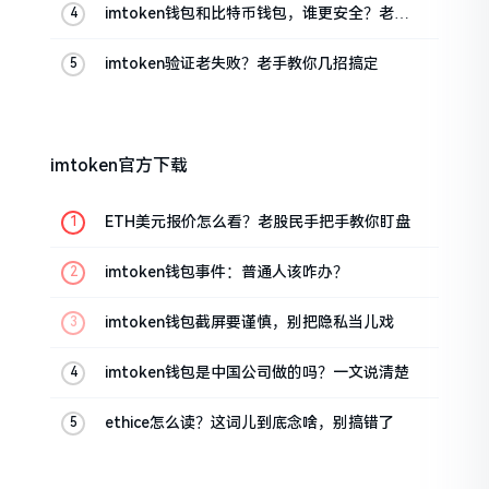
imtoken钱包和比特币钱包，谁更安全？老玩
家来聊聊
imtoken验证老失败？老手教你几招搞定
imtoken官方下载
ETH美元报价怎么看？老股民手把手教你盯盘
imtoken钱包事件：普通人该咋办？
imtoken钱包截屏要谨慎，别把隐私当儿戏
imtoken钱包是中国公司做的吗？一文说清楚
ethice怎么读？这词儿到底念啥，别搞错了