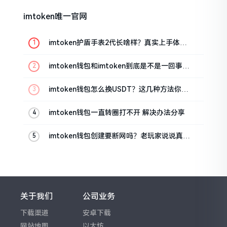
imtoken唯一官网
imtoken护盾手表2代长啥样？真实上手体验
分享
imtoken钱包和imtoken到底是不是一回事？
看完就懂了
imtoken钱包怎么换USDT？这几种方法你得
知道
imtoken钱包一直转圈打不开 解决办法分享
imtoken钱包创建要断网吗？老玩家说说真实
情况
关于我们
公司业务
下载渠道
安卓下载
网站地图
以太坊