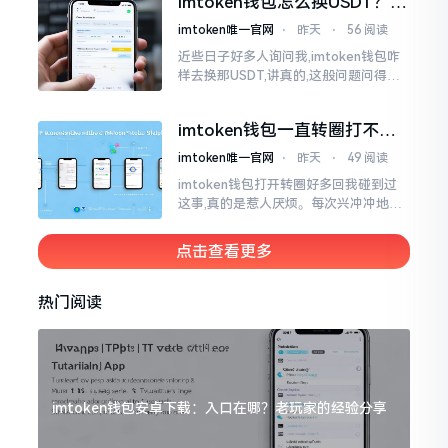
imtoken钱包怎么换USDT？这
同一个物品
几种方法你得知道
imtoken唯一官网
⋅
昨天
⋅
56 阅读
近些日子好多人询问我,imtoken钱包咋
样去换那USDT,讲真的,这般问题问得很
是实在。咱们那些普通之人玩币,最为头
疼之事便是怎样把各类代币换成USDT
imtoken钱包一直转圈打不开
解决办法分享
imtoken唯一官网
⋅
昨天
⋅
49 阅读
imtoken钱包打开转圈好多回我碰到过
这事,真的是惹人厌烦。每次兴冲冲地开
启imtoken,那个圈就开始不住地转呀转,
仿若永远没有尽头一样。针对这种情形,
点击查看更多
大家说法不尽相同
热门阅读
imtoken钱包安卓下载：入口在哪？老玩家的经验分享