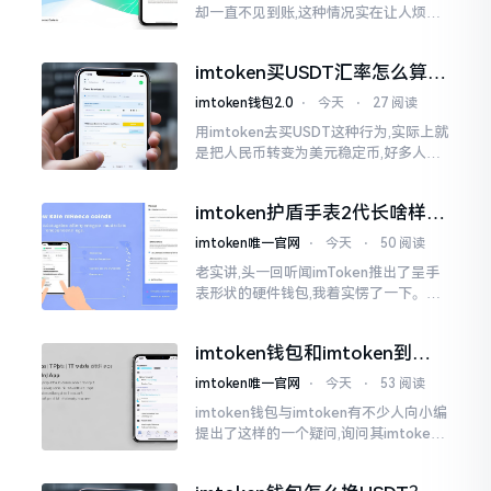
却一直不见到账,这种情况实在让人烦躁,
怒火中烧。我刚启用imtoken软件时,就
遇到过类似困扰,那时内心焦急,像被困在
imtoken买USDT汇率怎么算？
热锅上的蚂蚁,慌乱无措。
几点买最划算
imtoken钱包2.0
⋅
今天
⋅
27 阅读
用imtoken去买USDT这种行为,实际上就
是把人民币转变为美元稳定币,好多人在
首次进行购买时都陷入了困惑状态,界面
之中有着大量的数字,汇率呈现出忽高忽
imtoken护盾手表2代长啥样？
低的状况
真实上手体验分享
imtoken唯一官网
⋅
今天
⋅
50 阅读
老实讲,头一回听闻imToken推出了呈手
表形状的硬件钱包,我着实愣了一下。在c
rypto圈子里,玩硬件钱包的人数量不少,
然而做成手表样式的着实不多见。
imtoken钱包和imtoken到底
是不是一回事？看完就懂了
imtoken唯一官网
⋅
今天
⋅
53 阅读
imtoken钱包与imtoken有不少人向小编
提出了这样的一个疑问,询问其imtoken
钱包与imtoken是不是属于不同一的事
物。而实际上,这二者根本完完全全就是