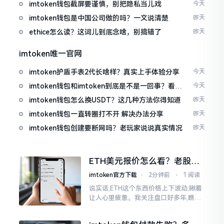
imtoken钱包截屏要谨慎，别把隐私当儿戏
今天
imtoken钱包是中国公司做的吗？一文说清楚
昨天
ethice怎么读？这词儿到底念啥，别搞错了
昨天
imtoken唯一官网
imtoken护盾手表2代长啥样？真实上手体验分享
今天
imtoken钱包和imtoken到底是不是一回事？看完
今天
就懂了
imtoken钱包怎么换USDT？这几种方法你得知道
昨天
imtoken钱包一直转圈打不开 解决办法分享
昨天
imtoken钱包创建要断网吗？老玩家说说真实情况
昨天
ETH美元报价怎么看？老股民
手把手教你盯盘
imtoken官方下载
⋅
2分钟前
⋅
1 阅读
说实话,ETH这个东西价格上下波动,瞅着
让人心里疲惫。我关注盘口好多年,瞧见
好多人询问“eth美元报价”,实际上重点并
非价格自身,而是你怎样去看待、如何做