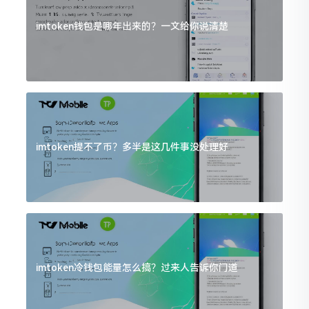
imtoken钱包是哪年出来的？一文给你说清楚
imtoken提不了币？多半是这几件事没处理好
imtoken冷钱包能量怎么搞？过来人告诉你门道