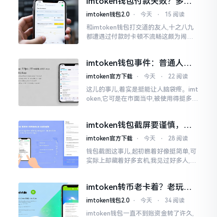
imtoken钱包付款失败？多半
判断。
是这几个原因闹的
imtoken钱包2.0
⋅
今天
⋅
15 阅读
和imtoken钱包打交道的友人,十之八九
都遭遇过付款时卡顿不流畅这颇为闹心
的状况。转账持续许久毫无反应,亦或是
直接弹出红色字体显示报错,情形令人焦
imtoken钱包事件：普通人该
急得连连跺脚。实际上讲
咋办？
imtoken官方下载
⋅
今天
⋅
22 阅读
这儿的事儿,着实是挺能让人脑袋疼。imt
oken,它可是在市面当中,被使用得挺多的
那种钱包。前段时间,它出现了一些状况
咧,好多人的资产,都跟着一块儿晃悠起来
imtoken钱包截屏要谨慎，别
把隐私当儿戏
imtoken官方下载
⋅
今天
⋅
28 阅读
钱包截图这事儿,起初瞧着好像挺简单,可
实际上却藏着好多玄机,我见过好多人,总
随手截钱包画面后,就随便发到朋友圈或
者群聊里,结果账号被盗,资产也没了,要晓
imtoken转币老卡着？老玩家
得
教你几招搞定
imtoken钱包2.0
⋅
今天
⋅
34 阅读
imtoken钱包一直不到账资金转了许久,