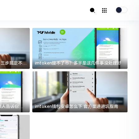
址？三步搞定不踩
imtoken提不了币？多半是这几件事没处理好
i
过来人告诉你门
imtoken钱包安卓怎么下 官方渠道避坑指南