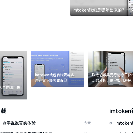
imtoken钱包是哪年出来的？
imtoken钱包转钱要等多
以太坊币美元行情今日价
久？实际经验告诉你
走势分析，散户如何避免
涨杀跌被套牢
：入口在哪？老
下载
imtoke
多久？老手说说真实体验
今天
imto