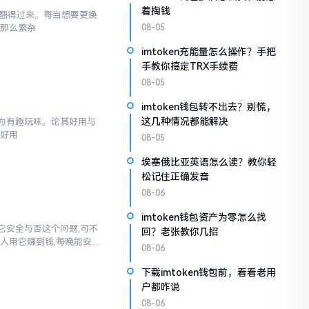
着掏钱
难以翻得过来。每当想要更换
非那么繁杂
08-05
imtoken充能量怎么操作？手把
手教你搞定TRX手续费
08-05
imtoken钱包转不出去？别慌，
这几种情况都能解决
觉颇为有趣玩味。论其好用与
不好用
08-05
埃塞俄比亚英语怎么读？教你轻
松记住正确发音
08-06
imtoken钱包资产为零怎么找
然而它安全与否这个问题,可不
回？老张教你几招
人用它赚到钱,每晚能安稳
08-06
下载imtoken钱包前，看看老用
户都咋说
08-06