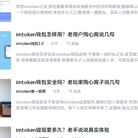
常用imtoken之后,钱包数量多得如同抽屉当中的旧衣物那般,翻都
一个钱包进行使用时,寻觅许久入口,着急得一直挠头。实际上切换并
imtoken钱包怎样用？老用户掏心窝说几句
imtoken钱包2.0
⋅
今天
⋅
15 阅读
imtoken钱包怎样谈及imtoken钱包此物,于使用一段时长之后,发
否,其界面着实是洁净简易,即便新手之人亦能够迅速上手；可若说其
imtoken钱包安全吗？老玩家掏心窝子说几句
imtoken唯一官网
⋅
今天
⋅
15 阅读
imtoken钱包安全不安全吗imtoken这款软件,使用它的人数挺多,
是简单几句话就能讲明白的。我个人用它有两年多了,这期间,我见过有
入睡
imtoken提现要多久？老手说说真实体验