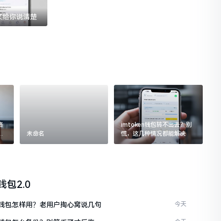
一文给你说清楚
格
imtoken钱包转不出去？别
追
未命名
慌，这几种情况都能解决
n钱包2.0
ken钱包怎样用？老用户掏心窝说几句
今天