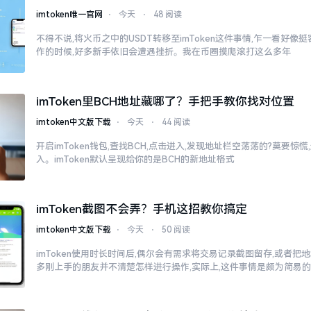
imtoken唯一官网
⋅
今天
⋅
48 阅读
不得不说,将火币之中的USDT转移至imToken这件事情,乍一看好像
作的时候,好多新手依旧会遭遇挫折。我在币圈摸爬滚打这么多年
imToken里BCH地址藏哪了？手把手教你找对位置
imtoken中文版下载
⋅
今天
⋅
44 阅读
开启imToken钱包,查找BCH,点击进入,发现地址栏空荡荡的?莫要惊
入。imToken默认呈现给你的是BCH的新地址格式
imToken截图不会弄？手机这招教你搞定
imtoken中文版下载
⋅
今天
⋅
50 阅读
imToken使用时长时间后,偶尔会有需求将交易记录截图留存,或者把
多刚上手的朋友并不清楚怎样进行操作,实际上,这件事情是颇为简易