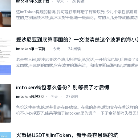
imtoken中文版下载
⋅
今天
⋅
26 阅读
这imToken提现的情况,我可是仔细琢磨了好些辰光,今儿个索性就
在的,它到底快不快,真不太好干脆地一概而论。有的人几分钟就能成
爱沙尼亚到底算哪国的？一文说清楚这个波罗的海小
imtoken唯一官网
⋅
今天
⋅
24 阅读
老是有人问,爱沙尼亚这个地儿归谁管,说实话,一开始我也懵,后来查了
立国家,不属别的国家,它在波罗的海东边，和俄罗斯隔海相望,对面就
imtoken钱包怎么备份？别等丢了才后悔
imtoken钱包2.0
⋅
今天
⋅
27 阅读
备份这件事情,绝对并非是在吓唬你。在我的身旁,就切实存在着这样的
机不小心掉落了,结果存储于imtoken里的资产一下子全部都消失得
火币提USDT到imToken，新手最容易踩的坑