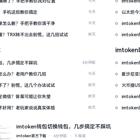
地址藏哪了？手把手教你找对位置
今天
imto
会弄？手机这招教你搞定
今天
以太坊今
址记录怎么删？手把手教你清干净
今天
imto
务出错？TRX转不出去别慌，这几招试试
昨天
imto
载
imtok
换钱包，几步搞定不踩坑
4分钟前
imto
到账怎么办？老用户教你几招
今天
爱沙尼亚
账用不了？别慌，这几个办法试试
昨天
火币提US
么绑定微信？答案可能让你失望
昨天
imtok
底好不好用？老玩家说说真实体验
昨天
imtok
imtoken钱包切换钱包，几步搞定不踩坑
imtoken官方下载
⋅
4分钟前
⋅
5 阅读