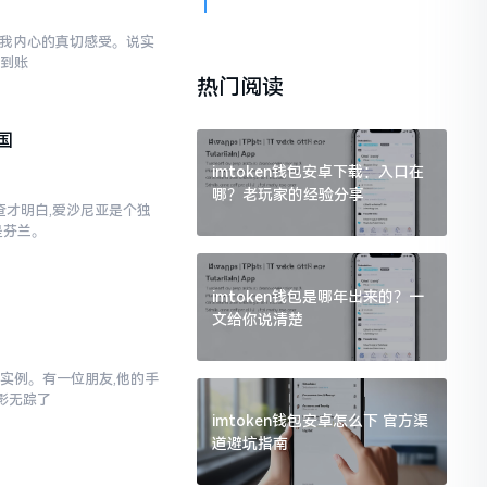
讲讲我内心的真切感受。说实
功到账
热门阅读
国
imtoken钱包安卓下载：入口在
哪？老玩家的经验分享
查才明白,爱沙尼亚是个独
是芬兰。
imtoken钱包是哪年出来的？一
文给你说清楚
实例。有一位朋友,他的手
无影无踪了
imtoken钱包安卓怎么下 官方渠
道避坑指南