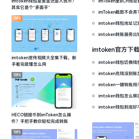
imToken里BCH
imtoken钱包是美金还是人民币？
其实它是个“多面手”
imToken截图不
TOP3
imtoken钱包地
imtoken转账服
imtoken官方下
imtoken宣传视频大全集下载，新
imtoken钱包切
手看完就懂怎么用
imtoken充钱没
TOP4
imtoken一键转
imtoken钱包怎
imtoken钱包到
HECO链提币到imToken怎么操
作？手把手教你轻松完成转账
TOP5