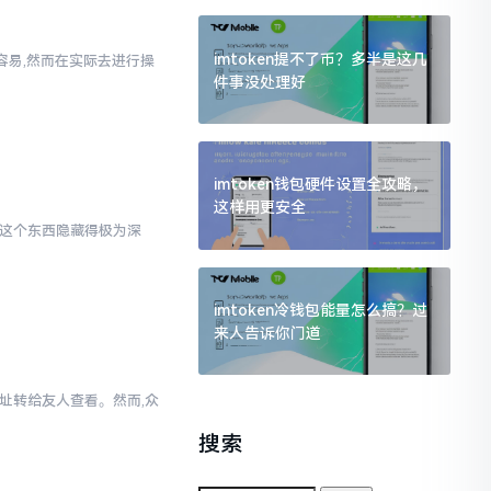
imtoken提不了币？多半是这几
挺容易,然而在实际去进行操
件事没处理好
imtoken钱包硬件设置全攻略，
这样用更安全
慌,这个东西隐藏得极为深
imtoken冷钱包能量怎么搞？过
来人告诉你门道
地址转给友人查看。然而,众
的
搜索