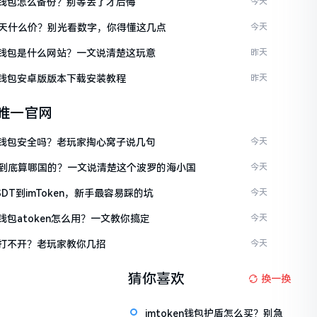
ken钱包怎么备份？别等丢了才后悔
今天
天什么价？别光看数字，你得懂这几点
今天
ken钱包是什么网站？一文说清楚这玩意
昨天
ken钱包安卓版版本下载安装教程
昨天
en唯一官网
ken钱包安全吗？老玩家掏心窝子说几句
今天
到底算哪国的？一文说清楚这个波罗的海小国
今天
DT到imToken，新手最容易踩的坑
今天
en钱包atoken怎么用？一文教你搞定
今天
en打不开？老玩家教你几招
今天
猜你喜欢
换一换
imtoken钱包护盾怎么买？别急