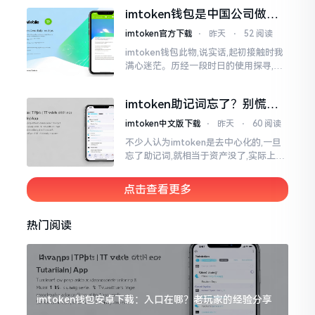
夸张了。断网创建主要是为了防范中间
imtoken钱包是中国公司做的
人攻击
吗？一文说清楚
imtoken官方下载
⋅
昨天
⋅
52 阅读
imtoken钱包此物,说实话,起初接触时我
满心迷茫。历经一段时日的使用探寻,我
才渐渐揭开其面纱,明晰其实际状况。原
来,这款钱包乃中国团队打造,其创始人为
imtoken助记词忘了？别慌，
李鹏
这招能救你
imtoken中文版下载
⋅
昨天
⋅
60 阅读
不少人认为imtoken是去中心化的,一旦
忘了助记词,就相当于资产没了,实际上这
笔账不能如此来算,重点在于你的设备是
否还存在。假设你的手机没丢,且一直处
点击查看更多
于网络连接状态
热门阅读
imtoken钱包安卓下载：入口在哪？老玩家的经验分享