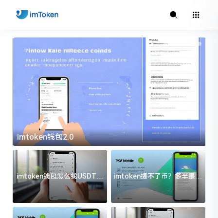
imtoken钱包2.0
i
imtoken钱包怎么找USDT地
imtoken提不了币？多半是这
址？三步搞定不踩坑
几件事没处理好