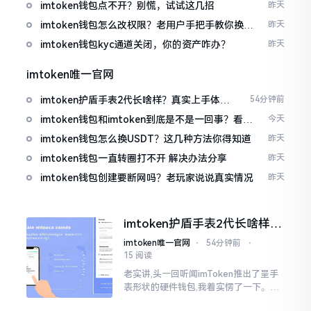
imtoken钱包点不开？别慌，试试这几招
昨天
imtoken钱包怎么改权限？老用户手把手教你换主
昨天
人
imtoken钱包kyc通道关闭，你的资产咋办？
昨天
imtoken唯一官网
imtoken护盾手表2代长啥样？真实上手体验
54分钟前
分享
imtoken钱包和imtoken到底是不是一回事？看完
今天
就懂了
imtoken钱包怎么换USDT？这几种方法你得知道
昨天
imtoken钱包一直转圈打不开 解决办法分享
昨天
imtoken钱包创建要断网吗？老玩家说说真实情况
昨天
imtoken护盾手表2代长啥样？
真实上手体验分享
imtoken唯一官网
⋅
54分钟前
⋅
15 阅读
老实讲,头一回听闻imToken推出了呈手
表形状的硬件钱包,我着实愣了一下。在c
rypto圈子里,玩硬件钱包的人数量不少,