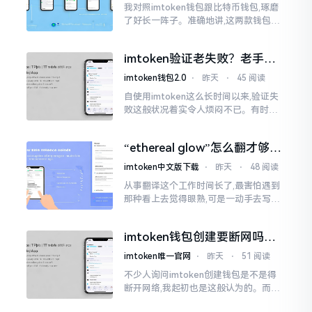
我对照imtoken钱包跟比特币钱包,琢磨
了好长一阵子。准确地讲,这两款钱包我
都用过,它们各有独特特性。imtoken是
多链钱包,能支持多种数字货币,界面设计
imtoken验证老失败？老手教
挺美观
你几招搞定
imtoken钱包2.0
⋅
昨天
⋅
45 阅读
自使用imtoken这么长时间以来,验证失
败这般状况着实令人烦闷不已。有时急
切地想要进行转账操作,却偏偏卡在验证
那一流程环节,致使整个人的状态都低落
“ethereal glow”怎么翻才够味
至极点。
儿？翻译圈老油条的私房话
imtoken中文版下载
⋅
昨天
⋅
48 阅读
从事翻译这个工作时间长了,最害怕遇到
那种看上去觉得眼熟,可是一动手去写就
毫无头绪的词汇。“etherealglow”就是
很典型的例子。你去查阅词典
imtoken钱包创建要断网吗？
老玩家说说真实情况
imtoken唯一官网
⋅
昨天
⋅
51 阅读
不少人询问imtoken创建钱包是不是得
断开网络,我起初也是这般认为的。而后
使用了好些年才发觉,此种说法略微有些