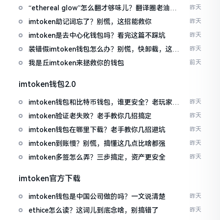
“ethereal glow”怎么翻才够味儿？翻译圈老油条
昨天
的私房话
imtoken助记词忘了？别慌，这招能救你
昨天
imtoken是去中心化钱包吗？看完这篇不踩坑
昨天
装错假imtoken钱包怎么办？别慌，快卸载，这几
昨天
招能救急
我是丘imtoken来拯救你的钱包
前天
imtoken钱包2.0
imtoken钱包和比特币钱包，谁更安全？老玩家来
昨天
聊聊
imtoken验证老失败？老手教你几招搞定
昨天
imtoken钱包在哪里下载？老手教你几招避坑
昨天
imtoken到账慢？别慌，搞懂这几点比啥都强
昨天
imtoken多签怎么弄？三步搞定，资产更安全
昨天
imtoken官方下载
imtoken钱包是中国公司做的吗？一文说清楚
昨天
ethice怎么读？这词儿到底念啥，别搞错了
昨天