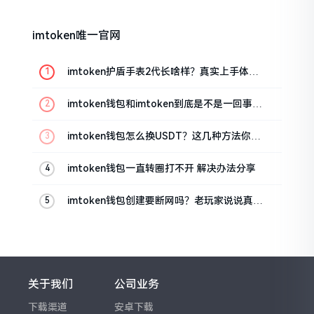
imtoken唯一官网
imtoken护盾手表2代长啥样？真实上手体验
分享
imtoken钱包和imtoken到底是不是一回事？
看完就懂了
imtoken钱包怎么换USDT？这几种方法你得
知道
imtoken钱包一直转圈打不开 解决办法分享
imtoken钱包创建要断网吗？老玩家说说真实
情况
关于我们
公司业务
下载渠道
安卓下载