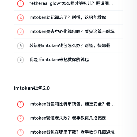
“ethereal glow”怎么翻才够味儿？翻译圈老
油条的私房话
imtoken助记词忘了？别慌，这招能救你
imtoken是去中心化钱包吗？看完这篇不踩坑
装错假imtoken钱包怎么办？别慌，快卸载，
这几招能救急
我是丘imtoken来拯救你的钱包
imtoken钱包2.0
imtoken钱包和比特币钱包，谁更安全？老玩
家来聊聊
imtoken验证老失败？老手教你几招搞定
imtoken钱包在哪里下载？老手教你几招避坑