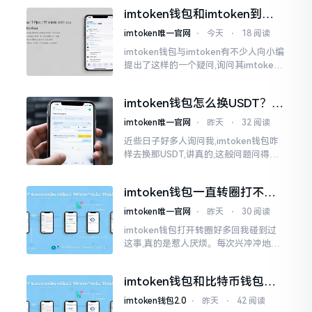
然而做成手表样式的着实不多见。
imtoken钱包和imtoken到底
是不是一回事？看完就懂了
imtoken唯一官网
⋅
今天
⋅
18 阅读
imtoken钱包与imtoken有不少人向小编
提出了这样的一个疑问,询问其imtoken
钱包与imtoken是不是属于不同一的事
物。而实际上,这二者根本完完全全就是
imtoken钱包怎么换USDT？这
同一个物品
几种方法你得知道
imtoken唯一官网
⋅
昨天
⋅
32 阅读
近些日子好多人询问我,imtoken钱包咋
样去换那USDT,讲真的,这般问题问得很
是实在。咱们那些普通之人玩币,最为头
疼之事便是怎样把各类代币换成USDT
imtoken钱包一直转圈打不开
解决办法分享
imtoken唯一官网
⋅
昨天
⋅
30 阅读
imtoken钱包打开转圈好多回我碰到过
这事,真的是惹人厌烦。每次兴冲冲地开
启imtoken,那个圈就开始不住地转呀转,
仿若永远没有尽头一样。针对这种情形,
imtoken钱包和比特币钱包，
大家说法不尽相同
谁更安全？老玩家来聊聊
imtoken钱包2.0
⋅
昨天
⋅
42 阅读