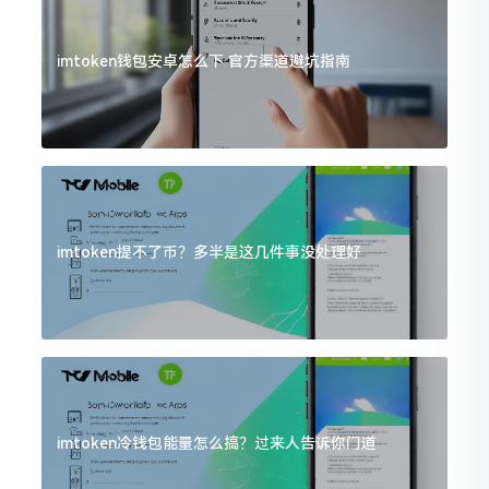
imtoken钱包安卓怎么下 官方渠道避坑指南
imtoken提不了币？多半是这几件事没处理好
imtoken冷钱包能量怎么搞？过来人告诉你门道