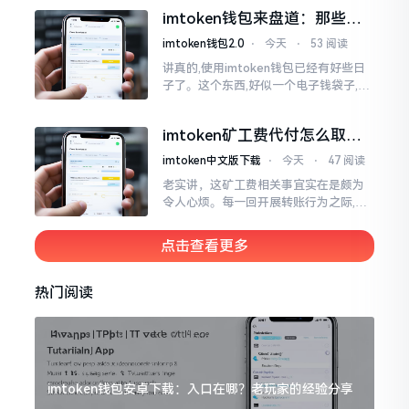
实际情形并非这样,imToken的地址是依
imtoken钱包来盘道：那些踩
据助记词来生成的,通俗讲
过的坑和保命招
imtoken钱包2.0
⋅
今天
⋅
53 阅读
讲真的,使用imtoken钱包已经有好些日
子了。这个东西,好似一个电子钱袋子,里
面装着你那些数字资产。有的人使用起
来一帆风顺、毫无阻碍,有的人使用起来
imtoken矿工费代付怎么取
却提心吊胆、神经紧绷。
消？老手教你几招
imtoken中文版下载
⋅
今天
⋅
47 阅读
老实讲，这矿工费相关事宜实在是颇为
令人心烦。每一回开展转账行为之际,就
好比投身于抽奖活动那样,压根没办法晓
得紧接着的下一秒会扣掉多少手续费。
点击查看更多
时隔多年
热门阅读
imtoken钱包安卓下载：入口在哪？老玩家的经验分享