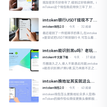
搞加密货币好些年了,碰到过好些麻烦。i
mToken这个钱包我启用快三年了,针对
转账记录查询这事儿,老是有人前来咨询
官网位置在哪儿。事实上,最初接触之际
imtoken银行USDT提现不了？
我也疑惑过一阵子
这几个法子能帮你搞定
imtoken钱包2.0
⋅
今天
⋅
32 阅读
最近碰到了一件挺棘手的事儿,在imtoke
n里尝试把USDT转到银行卡,可怎么着都
没法成功提现,可以想见,其间是经历了一
阵子的颠折与腾磨。没想到前前后后这
imtoken能识别黑u吗？老玩家
么时长
告诉你真相
imtoken中文版下载
⋅
今天
⋅
37 阅读
币圈混久之人,谁人不曾遇此问题,imtoke
n能否识别黑U?黑U者,实乃来路不正之钱
耳,或涉诈骗关联某一些,或有洗钱相关某
一类,诸多之人害怕收黑U致己惹于麻烦
imtoken换地址其实就这么回
事
imtoken钱包2.0
⋅
今天
⋅
43 阅读
imtoken钱包怎么更换地址众多人觉得i
mToken的操作恰似微信更换头像那般简
便,唯有直接点一下便可轻易完成。可是