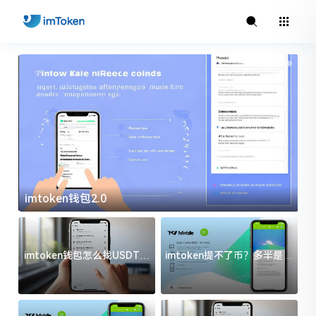
imtoken钱包2.0
i
imtoken钱包怎么找USDT地
imtoken提不了币？多半是这
址？三步搞定不踩坑
几件事没处理好