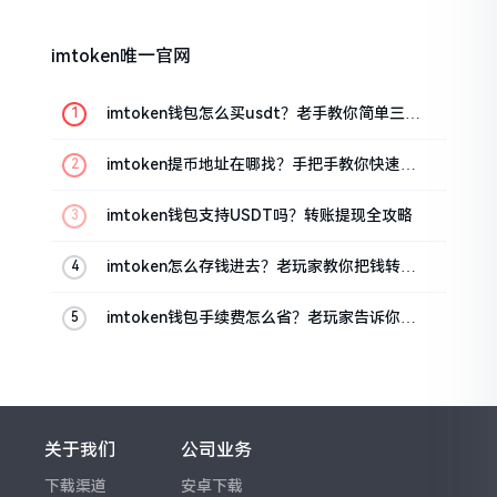
imtoken唯一官网
imtoken钱包怎么买usdt？老手教你简单三步
搞定
imtoken提币地址在哪找？手把手教你快速查
看
imtoken钱包支持USDT吗？转账提现全攻略
imtoken怎么存钱进去？老玩家教你把钱转进
钱包
imtoken钱包手续费怎么省？老玩家告诉你几
个实在招
关于我们
公司业务
下载渠道
安卓下载