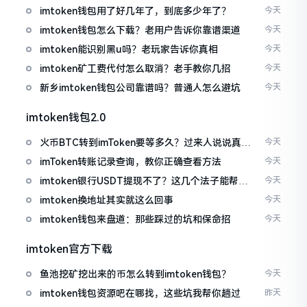
imtoken钱包用了好几年了，到底多少年了？
今天
imtoken钱包怎么下载？老用户告诉你靠谱渠道
今天
imtoken能识别黑u吗？老玩家告诉你真相
今天
imtoken矿工费代付怎么取消？老手教你几招
今天
新乡imtoken钱包公司靠谱吗？普通人怎么避坑
今天
imtoken钱包2.0
火币BTC转到imToken要等多久？过来人说说真实
今天
情况
imToken转账记录查询，教你正确查看方法
今天
imtoken银行USDT提现不了？这几个法子能帮你
今天
搞定
imtoken换地址其实就这么回事
今天
imtoken钱包来盘道：那些踩过的坑和保命招
今天
imtoken官方下载
鱼池挖矿挖出来的币怎么转到imtoken钱包？
今天
imtoken钱包资源吧在哪找，这些坑我帮你趟过
昨天