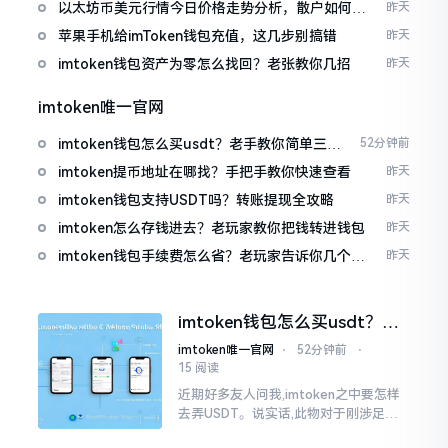
以太坊币美元行情今日价格走势分析，散户如何避
昨天
免追涨杀跌被套牢
苹果手机给imToken钱包充值，这几步别搞错
昨天
imtoken钱包资产为零怎么找回？老张教你几招
昨天
imtoken唯一官网
imtoken钱包怎么买usdt？老手教你简单三步
52分钟前
搞定
imtoken提币地址在哪找？手把手教你快速查看
昨天
imtoken钱包支持USDT吗？转账提现全攻略
昨天
imtoken怎么存钱进去？老玩家教你把钱转进钱包
昨天
imtoken钱包手续费怎么省？老玩家告诉你几个实
昨天
在招
imtoken钱包怎么买usdt？老
手教你简单三步搞定
imtoken唯一官网
⋅
52分钟前
⋅
15 阅读
近期好多友人问我,imtoken之中要怎样
去弄USDT。说实话,此物对于刚涉足币
圈之人而言着实有些让人发懵。USDT是