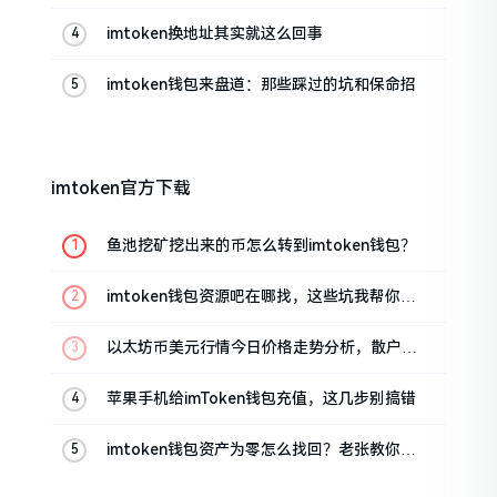
帮你搞定
imtoken换地址其实就这么回事
imtoken钱包来盘道：那些踩过的坑和保命招
imtoken官方下载
鱼池挖矿挖出来的币怎么转到imtoken钱包？
imtoken钱包资源吧在哪找，这些坑我帮你趟
过
以太坊币美元行情今日价格走势分析，散户如
何避免追涨杀跌被套牢
苹果手机给imToken钱包充值，这几步别搞错
imtoken钱包资产为零怎么找回？老张教你几
招