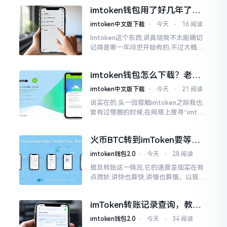
泰达币,跟美元以1:1挂钩
imtoken钱包用了好几年了，
到底多少年了？
imtoken中文版下载
⋅
今天
⋅
16 阅读
Imtoken这个东西,讲真呢我不太能确切
记得是哪一年问世开始有的,不过大概在
2016年、2017年那个时候就开始活跃
变得热门起来了,一直到现如今大概差不
imtoken钱包怎么下载？老用
多快要十年的时间了。
户告诉你靠谱渠道
imtoken中文版下载
⋅
今天
⋅
21 阅读
说实在的,头一回接触imtoken之际我也
曾有过懵圈的时候,在网络上搜寻“imtok
en钱包下载app网站”,冒出来的链接各式
各样,难以分辨真假,我自己就遭遇过麻烦
火币BTC转到imToken要等多
久？过来人说说真实情况
imtoken钱包2.0
⋅
今天
⋅
28 阅读
提及转账这一情况,它的速度呈现实在有
点微妙,讲快也算快,讲慢也算慢。以我从
火币提取BTC至imToken这件事情来讲,
正常状况下30分钟到2小时就能达成到
imToken转账记录查询，教你
账。可是
正确查看方法
imtoken钱包2.0
⋅
今天
⋅
34 阅读