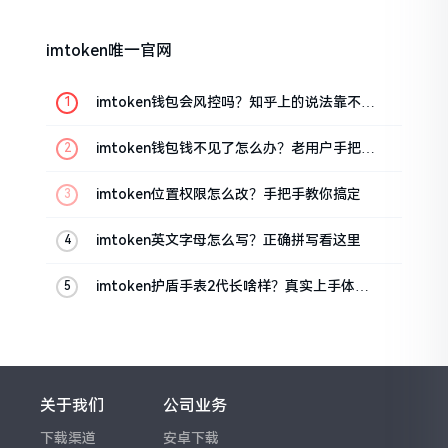
imtoken唯一官网
imtoken钱包会风控吗？知乎上的说法靠不靠
谱，老币民告诉你
imtoken钱包钱不见了怎么办？老用户手把手
教你找回
imtoken位置权限怎么改？手把手教你搞定
imtoken英文字母怎么写？正确拼写看这里
imtoken护盾手表2代长啥样？真实上手体验
分享
关于我们
公司业务
下载渠道
安卓下载