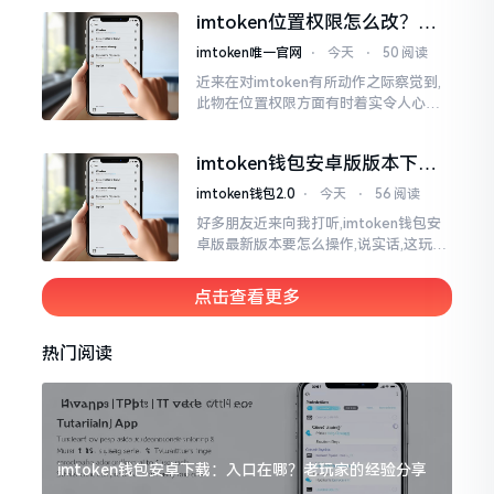
ken这玩意儿就好像一个数字钱袋子
imtoken位置权限怎么改？手
把手教你搞定
imtoken唯一官网
⋅
今天
⋅
50 阅读
近来在对imtoken有所动作之际察觉到,
此物在位置权限方面有时着实令人心生
烦闷之感。开启app之际提示定位出现故
障情况,致使我呈现出一脸茫然不知所措
imtoken钱包安卓版版本下载
的模样
安装教程
imtoken钱包2.0
⋅
今天
⋅
56 阅读
好多朋友近来向我打听,imtoken钱包安
卓版最新版本要怎么操作,说实话,这玩意
儿要是熟练掌握了,还挺方便的。我用它
都快两年了,从1.8版本一直跟到现在的2.
点击查看更多
0版本
热门阅读
imtoken钱包安卓下载：入口在哪？老玩家的经验分享