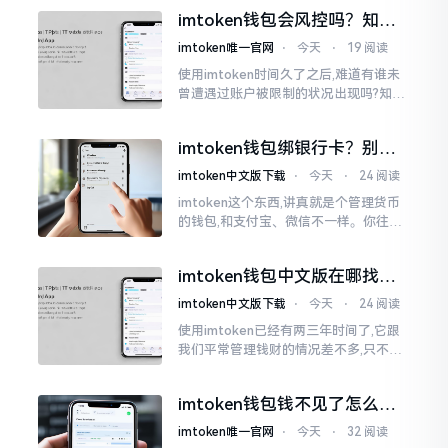
才未信,经历了好长一段时间的反复尝
imtoken钱包会风控吗？知乎
试。随后予以明晰
上的说法靠不靠谱，老币民告
imtoken唯一官网
⋅
今天
⋅
19 阅读
诉你
使用imtoken时间久了之后,难道有谁未
曾遭遇过账户被限制的状况出现吗?知乎
上面为此吵得乱成一团,当中有人声称风
控是虚假的,还有人表示自己天天都被限
imtoken钱包绑银行卡？别折
制。
腾了，真相是这样的
imtoken中文版下载
⋅
今天
⋅
24 阅读
imtoken这个东西,讲真就是个管理货币
的钱包,和支付宝、微信不一样。你往里
面存的是比特币、以太坊这类虚拟货币,
并非人民币。好多人初次使用时
imtoken钱包中文版在哪找？
老手教你避坑
imtoken中文版下载
⋅
今天
⋅
24 阅读
使用imtoken已经有两三年时间了,它跟
我们平常管理钱财的情况差不多,只不过
它是用于管理数字资产的。然而在网上
搜索“imtoken钱包官网中文版”,会跳出
imtoken钱包钱不见了怎么
许许多多的链接
办？老用户手把手教你找回
imtoken唯一官网
⋅
今天
⋅
32 阅读