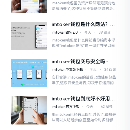
imtoken钱包里的资产居然毫无预兆地
陡然消失了,这种状况不管落到谁的身上,
只怕都会心急如焚。我有个朋友就在前
些日子碰到了这样的事,当他满心忐忑地
imtoken钱包是什么网站？一
打开钱包查看时
文说清楚这玩意
imtoken钱包2.0
⋅
今天
⋅
39 阅读
imtoken钱包是什么网站当你脑海中浮
现出“imtoken钱包”这一词汇并予以索求
之时,内心所想往往不外乎“此物究竟是何
种平台”。事实上,初次听闻imtoken之际,
imtoken钱包交易安全吗 - 老
我也曾短暂错愕
用户的一些心里话
imtoken中文版下载
⋅
今天
⋅
34 阅读
实打实讲,imtoken的话我已然使用好些
年了,这东西安全与否,取决于你运用的方
式。钱包自身不存在问题,然而众多人之
所以失败,在于贪图便宜以及偷懒。我目
imtoken钱包到底好不好用？
睹过非常多的人
老玩家说说真实体验
imtoken官方下载
⋅
今天
⋅
42 阅读
用imtoken已经有三四年时长了,最初是
从玩以太坊起步的,直至如今对多链都有
涉及,也可算是个老使用者了,讲真，imto