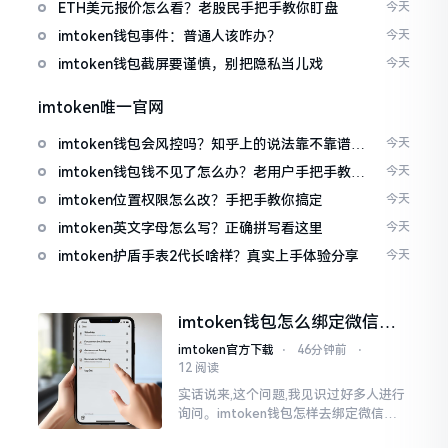
ETH美元报价怎么看？老股民手把手教你盯盘
今天
imtoken钱包事件：普通人该咋办？
今天
imtoken钱包截屏要谨慎，别把隐私当儿戏
今天
imtoken唯一官网
imtoken钱包会风控吗？知乎上的说法靠不靠谱，
今天
老币民告诉你
imtoken钱包钱不见了怎么办？老用户手把手教你
今天
找回
imtoken位置权限怎么改？手把手教你搞定
今天
imtoken英文字母怎么写？正确拼写看这里
今天
imtoken护盾手表2代长啥样？真实上手体验分享
今天
imtoken钱包怎么绑定微信？
答案可能让你失望
imtoken官方下载
⋅
46分钟前
⋅
12 阅读
实话说来,这个问题,我见识过好多人进行
询问。imtoken钱包怎样去绑定微信呢?
答案是极为简单的,那便是绑不上。我方