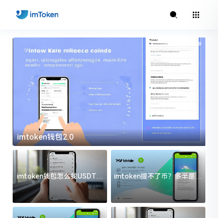
imtoken钱包2.0
i
imtoken钱包怎么找USDT地
imtoken提不了币？多半是这
址？三步搞定不踩坑
几件事没处理好