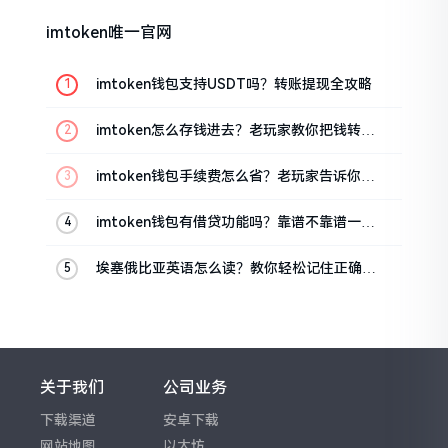
imtoken唯一官网
imtoken钱包支持USDT吗？转账提现全攻略
imtoken怎么存钱进去？老玩家教你把钱转进
钱包
imtoken钱包手续费怎么省？老玩家告诉你几
个实在招
imtoken钱包有借贷功能吗？靠谱不靠谱一文
说清楚
埃塞俄比亚英语怎么读？教你轻松记住正确发
音
关于我们
公司业务
下载渠道
安卓下载
网站地图
以太坊