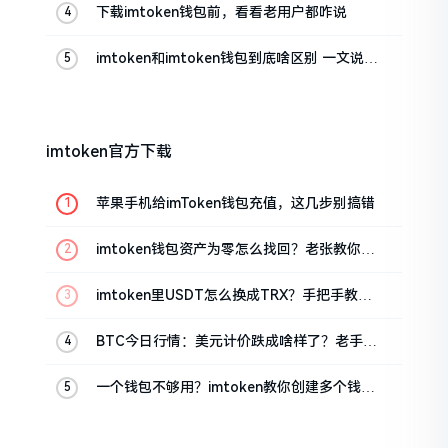
下载imtoken钱包前，看看老用户都咋说
imtoken和imtoken钱包到底啥区别 一文说清
楚
imtoken官方下载
苹果手机给imToken钱包充值，这几步别搞错
imtoken钱包资产为零怎么找回？老张教你几
招
imtoken里USDT怎么换成TRX？手把手教你
转成波场币
BTC今日行情：美元计价跌成啥样了？老手教
你咋看
一个钱包不够用？imtoken教你创建多个钱包
管理资产