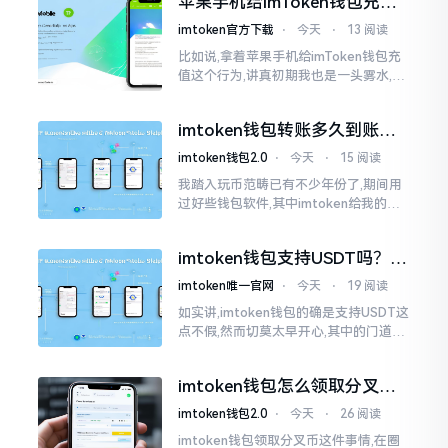
苹果手机给imToken钱包充
找了些资料
值，这几步别搞错
imtoken官方下载
⋅
今天
⋅
13 阅读
比如说,拿着苹果手机给imToken钱包充
值这个行为,讲真初期我也是一头雾水,搞
不清楚状况。在安卓系统上,简单直接复
制地址便大功告成,然而到了iPhone这儿
imtoken钱包转账多久到账？
一文说清楚
imtoken钱包2.0
⋅
今天
⋅
15 阅读
我踏入玩币范畴已有不少年份了,期间用
过好些钱包软件,其中imtoken给我的整
体感受还算过得去。然而,它有个小毛病,
就是交易时,确认时间常常不太稳
imtoken钱包支持USDT吗？转
账提现全攻略
imtoken唯一官网
⋅
今天
⋅
19 阅读
如实讲,imtoken钱包的确是支持USDT这
点不假,然而切莫太早开心,其中的门道是
相当多的。好多人觉得装上了钱包就能
够随意进行转账操作,可结果要么是手续
imtoken钱包怎么领取分叉
费高得主子心疼
币？老手教你避坑
imtoken钱包2.0
⋅
今天
⋅
26 阅读
imtoken钱包领取分叉币这件事情,在圈