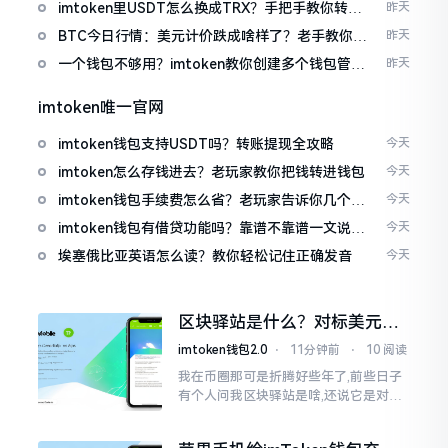
imtoken里USDT怎么换成TRX？手把手教你转成
昨天
波场币
BTC今日行情：美元计价跌成啥样了？老手教你咋
昨天
看
一个钱包不够用？imtoken教你创建多个钱包管理
昨天
资产
imtoken唯一官网
imtoken钱包支持USDT吗？转账提现全攻略
今天
imtoken怎么存钱进去？老玩家教你把钱转进钱包
今天
imtoken钱包手续费怎么省？老玩家告诉你几个实
今天
在招
imtoken钱包有借贷功能吗？靠谱不靠谱一文说清
今天
楚
埃塞俄比亚英语怎么读？教你轻松记住正确发音
今天
区块驿站是什么？对标美元的
ETH到底咋回事
imtoken钱包2.0
⋅
11分钟前
⋅
10 阅读
我在币圈那可是折腾好些年了,前些日子
有个人问我区块驿站是啥,还说它是对标
美元的ETH,说实在的,刚开始的时候我也
犯难,这词听起来可挺吓人的。之后我翻