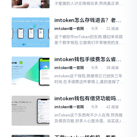
子里面的人讨论得相当多,然而真正弄明
白的人并没有几个。分叉币实际上就是
从原链fork出来的新的币种
imtoken怎么存钱进去？老玩
家教你把钱转进钱包
imtoken唯一官网
⋅
今天
⋅
32 阅读
这个被称作imToken的东西,确切来讲就
是个数字钱包,它跟我们平常使用的支付
宝、微信有所不同,其本身没办法直接进
行“充值”。好多人在初次接触玩弄它的
imtoken钱包手续费怎么省？
时候都会陷入困惑
老玩家告诉你几个实在招
imtoken唯一官网
⋅
今天
⋅
38 阅读
imtoken这个钱包,我使用它已经快三年
时间,在手续费这件事情上,真的是踩了好
多坑。刚开始的那段时间,每次进行转账
的时候,都会心疼得一直嘬牙花子
imtoken钱包有借贷功能吗？
靠谱不靠谱一文说清楚
imtoken唯一官网
⋅
今天
⋅
42 阅读
imToken这个东西有不少人在用,然而提
及借贷功能,好多人心里没谱。说实话,im
Token自身是个钱包,并非银行,它不会直
接发放贷款。它里面接入了一些DeFi协