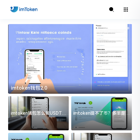
imtoken钱包2.0
i
imtoken钱包怎么找USDT地
imtoken提不了币？多半是这
址？三步搞定不踩坑
几件事没处理好