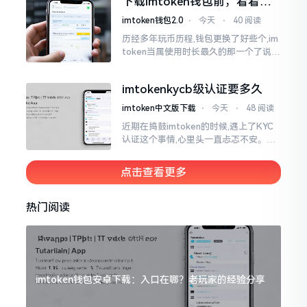
下载imtoken钱包前，看看老
议
用户都咋说
imtoken钱包2.0
⋅
今天
⋅
40 阅读
历经多年玩币历程,钱包更换了好些个,im
token当属使用时长最久的那一个了说实
话,有关imtoken钱包app的下载这一情
况
imtokenkycb级认证要多久
imtoken中文版下载
⋅
今天
⋅
48 阅读
近期在捣鼓imtoken的时候,遇上了KYC
认证这个事情,心里头一直忐忑不安。B
级认证究竟得等多长时间?我四处查找了
一番,也向几位玩币的朋友打听了下,大家
点击查看更多
说的都不一样
热门阅读
imtoken钱包安卓下载：入口在哪？老玩家的经验分享