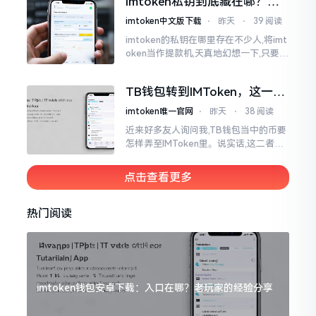
imtoken私钥到底藏在哪？别
似乎相似
慌，找对地方才安心
imtoken中文版下载
⋅
昨天
⋅
39 阅读
imtoken的私钥在哪里存在不少人,将imt
oken当作提款机,天真地幻想一下,只要把
密码输入进去了事情就会顺顺利利的。
然而,实际并不如此
TB钱包转到IMToken，这一步
别走错
imtoken唯一官网
⋅
昨天
⋅
38 阅读
近来好多友人询问我,TB钱包当中的币要
怎样弄至IMToken里。说实话,这二者皆
是钱包,并无什么高低贵贱之分,然而在操
作方面的确得细致些。好多人转着转着
点击查看更多
就迷糊了
热门阅读
imtoken钱包安卓下载：入口在哪？老玩家的经验分享