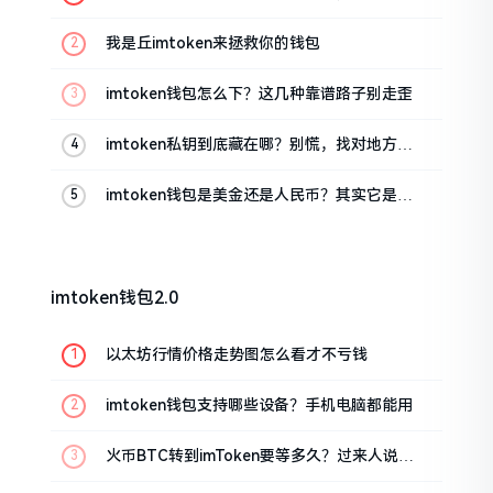
这几招能救急
我是丘imtoken来拯救你的钱包
imtoken钱包怎么下？这几种靠谱路子别走歪
imtoken私钥到底藏在哪？别慌，找对地方才
安心
imtoken钱包是美金还是人民币？其实它是个
“多面手”
imtoken钱包2.0
以太坊行情价格走势图怎么看才不亏钱
imtoken钱包支持哪些设备？手机电脑都能用
火币BTC转到imToken要等多久？过来人说说
真实情况