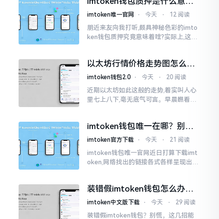
imtoken钱包质押是什么意
思？一文讲透
imtoken唯一官网
⋅
今天
⋅
12 阅读
朋近来友向我打听,颇具神秘色彩的imto
ken钱包质押究竟意味着啥?实际上,这一
过程的本质也就是,你把手中原来有的币
交付安排给协议展开特殊处理
以太坊行情价格走势图怎么看
才不亏钱
imtoken钱包2.0
⋅
今天
⋅
20 阅读
近期以太坊如此这般的走势,着实叫人心
里七上八下,毫无底气可言。早晨瞧看之
际还是一片通红之色,展现出良好的态势,
然而到了下午,那颜色刹那间就改变了,绿
imtoken钱包唯一在哪？别乱
得让人心里直冒慌意。
点，小心假网站
imtoken官方下载
⋅
今天
⋅
21 阅读
imtoken钱包唯一官网近日打算下载imt
oken,网络找出的链接各式各样呈现出乱
糟糟的状态,瞅着都好像是那么一股正确
的样子,然而真的敢于点击一下吗?内心一
装错假imtoken钱包怎么办？
直忐忑不安。我折腾了好些日子
别慌，快卸载，这几招能救急
imtoken中文版下载
⋅
今天
⋅
29 阅读
装错假imtoken钱包？别慌，这几招能