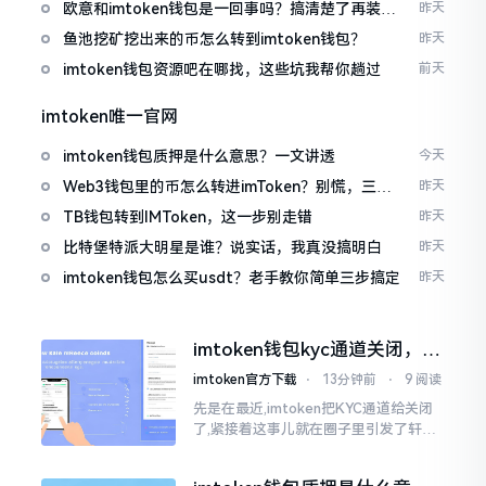
欧意和imtoken钱包是一回事吗？搞清楚了再装钱
昨天
包
鱼池挖矿挖出来的币怎么转到imtoken钱包？
昨天
imtoken钱包资源吧在哪找，这些坑我帮你趟过
前天
imtoken唯一官网
imtoken钱包质押是什么意思？一文讲透
今天
Web3钱包里的币怎么转进imToken？别慌，三步
昨天
搞定
TB钱包转到IMToken，这一步别走错
昨天
比特堡特派大明星是谁？说实话，我真没搞明白
昨天
imtoken钱包怎么买usdt？老手教你简单三步搞定
昨天
imtoken钱包kyc通道关闭，你
的资产咋办？
imtoken官方下载
⋅
13分钟前
⋅
9 阅读
先是在最近,imtoken把KYC通道给关闭
了,紧接着这事儿就在圈子里引发了轩然
大波。一大批人的第一反应是全然懵掉,
心里想着钱包它还能不能继续使用?