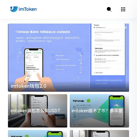
imtoken钱包2.0
i
imtoken钱包怎么找USDT地
imtoken提不了币？多半是这
址？三步搞定不踩坑
几件事没处理好