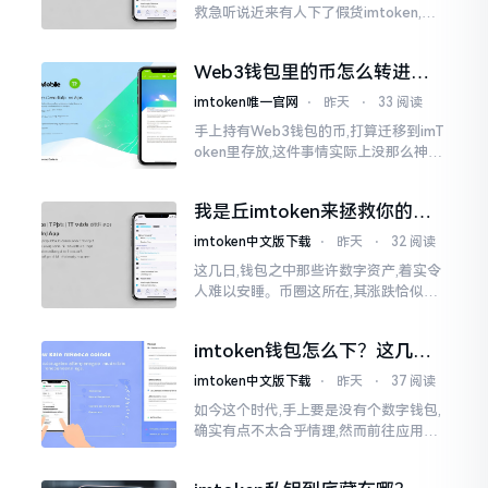
救急听说近来有人下了假货imtoken,心
里必然怦怦一跳。这事物看起来如真品
一式,图标、名字皆仿得极像,然而其中全
Web3钱包里的币怎么转进
是陷阱。
imToken？别慌，三步搞定
imtoken唯一官网
⋅
昨天
⋅
33 阅读
手上持有Web3钱包的币,打算迁移到imT
oken里存放,这件事情实际上没那么神秘
莫测。好多人一听闻“跨链”、“转账”就
心生畏惧,担心转错链导致币消失不见
我是丘imtoken来拯救你的钱
包
imtoken中文版下载
⋅
昨天
⋅
32 阅读
这几日,钱包之中那些许数字资产,着实令
人难以安睡。币圈这所在,其涨跌恰似翻
书那般迅速,昨日尚呈飘红之态，今日已
然绿得人心慌慌。众多人手中紧握着一
imtoken钱包怎么下？这几种
堆币
靠谱路子别走歪
imtoken中文版下载
⋅
昨天
⋅
37 阅读
如今这个时代,手上要是没有个数字钱包,
确实有点不太合乎情理,然而前往应用商
店搜索“imtoken”,呈现出来的结果各式
各样,实在是让人头疼不已。有些看起来