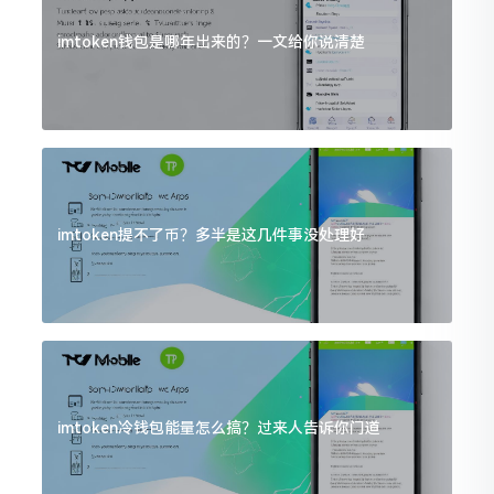
imtoken钱包是哪年出来的？一文给你说清楚
imtoken提不了币？多半是这几件事没处理好
imtoken冷钱包能量怎么搞？过来人告诉你门道