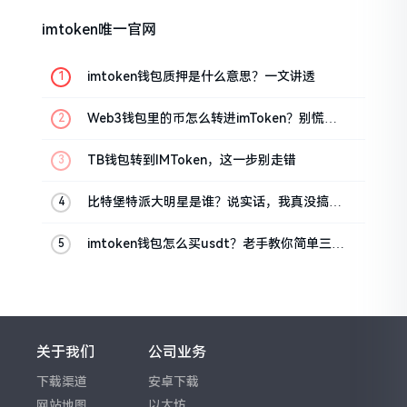
imtoken唯一官网
imtoken钱包质押是什么意思？一文讲透
Web3钱包里的币怎么转进imToken？别慌，
三步搞定
TB钱包转到IMToken，这一步别走错
比特堡特派大明星是谁？说实话，我真没搞明
白
imtoken钱包怎么买usdt？老手教你简单三步
搞定
关于我们
公司业务
下载渠道
安卓下载
网站地图
以太坊