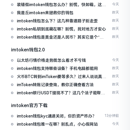
装错假imtoken钱包怎么办？别慌，快卸载，这几
今天
招能救急
我是丘imtoken来拯救你的钱包
昨天
imtoken钱包怎么下？这几种靠谱路子别走歪
昨天
imtoken私钥到底藏在哪？别慌，找对地方才安心
昨天
imtoken钱包是美金还是人民币？其实它是个“多
昨天
面手”
imtoken钱包2.0
以太坊行情价格走势图怎么看才不亏钱
今天
imtoken钱包支持哪些设备？手机电脑都能用
昨天
火币BTC转到imToken要等多久？过来人说说真实
昨天
情况
imToken转账记录查询，教你正确查看方法
昨天
imtoken银行USDT提现不了？这几个法子能帮你
昨天
搞定
imtoken官方下载
imtoken钱包kyc通道关闭，你的资产咋办？
13分钟前
imtoken钱包唯一在哪？别乱点，小心假网站
今天