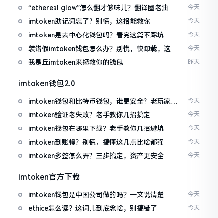
“ethereal glow”怎么翻才够味儿？翻译圈老油条
今天
的私房话
imtoken助记词忘了？别慌，这招能救你
今天
imtoken是去中心化钱包吗？看完这篇不踩坑
今天
装错假imtoken钱包怎么办？别慌，快卸载，这几
今天
招能救急
我是丘imtoken来拯救你的钱包
昨天
imtoken钱包2.0
imtoken钱包和比特币钱包，谁更安全？老玩家来
今天
聊聊
imtoken验证老失败？老手教你几招搞定
今天
imtoken钱包在哪里下载？老手教你几招避坑
今天
imtoken到账慢？别慌，搞懂这几点比啥都强
今天
imtoken多签怎么弄？三步搞定，资产更安全
今天
imtoken官方下载
imtoken钱包是中国公司做的吗？一文说清楚
今天
ethice怎么读？这词儿到底念啥，别搞错了
今天