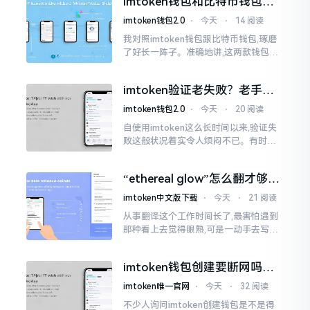
imtoken钱包和比特币钱包，
大家说法不尽相同
谁更安全？老玩家来聊聊
imtoken钱包2.0
⋅
今天
⋅
14 阅读
我对照imtoken钱包跟比特币钱包,琢磨
了好长一阵子。准确地讲,这两款钱包我
都用过,它们各有独特特性。imtoken是
多链钱包,能支持多种数字货币,界面设计
imtoken验证老失败？老手教
挺美观
你几招搞定
imtoken钱包2.0
⋅
今天
⋅
20 阅读
自使用imtoken这么长时间以来,验证失
败这般状况着实令人烦闷不已。有时急
切地想要进行转账操作,却偏偏卡在验证
那一流程环节,致使整个人的状态都低落
“ethereal glow”怎么翻才够味
至极点。
儿？翻译圈老油条的私房话
imtoken中文版下载
⋅
今天
⋅
21 阅读
从事翻译这个工作时间长了,最害怕遇到
那种看上去觉得眼熟,可是一动手去写就
毫无头绪的词汇。“etherealglow”就是
很典型的例子。你去查阅词典
imtoken钱包创建要断网吗？
老玩家说说真实情况
imtoken唯一官网
⋅
今天
⋅
32 阅读
不少人询问imtoken创建钱包是不是得