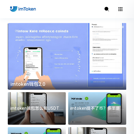
imtoken钱包2.0
i
imtoken钱包怎么找USDT地
imtoken提不了币？多半是这
址？三步搞定不踩坑
几件事没处理好