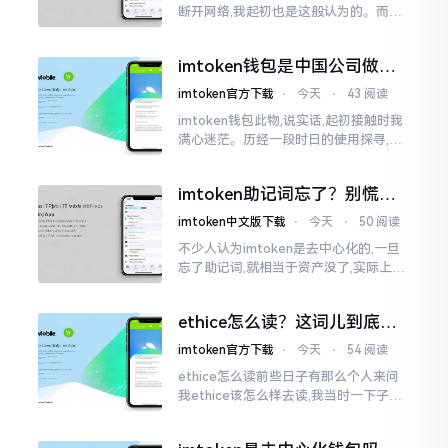
断开网络,我起初也是这般认为的。而后
使用了好些年才发觉,此种说法略微有些
夸张了。断网创建主要是为了防范中间
imtoken钱包是中国公司做的
人攻击
吗？一文说清楚
imtoken官方下载
⋅
今天
⋅
43 阅读
imtoken钱包此物,说实话,起初接触时我
满心迷茫。历经一段时日的使用探寻,我
才渐渐揭开其面纱,明晰其实际状况。原
来,这款钱包乃中国团队打造,其创始人为
imtoken助记词忘了？别慌，
李鹏
这招能救你
imtoken中文版下载
⋅
今天
⋅
50 阅读
不少人认为imtoken是去中心化的,一旦
忘了助记词,就相当于资产没了,实际上这
笔账不能如此来算,重点在于你的设备是
否还存在。假设你的手机没丢,且一直处
ethice怎么读？这词儿到底念
于网络连接状态
啥，别搞错了
imtoken官方下载
⋅
今天
⋅
54 阅读
ethice怎么读前些日子有那么个人来问
我ethice该怎么样去读,我当时一下子就
愣住了,卡在那儿说不出话来。这个词瞅
着模样感觉像是ethics（伦理学）,不过