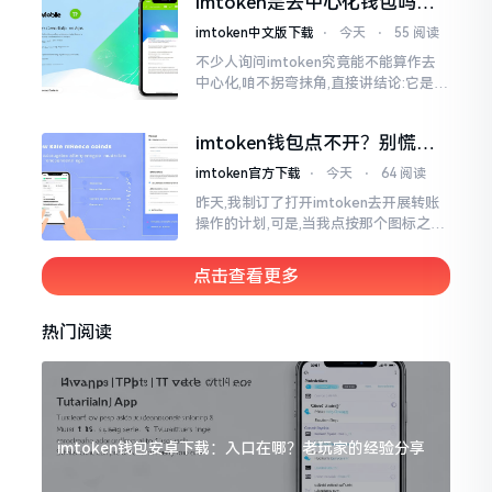
imtoken是去中心化钱包吗？
呢拼写方面却少了一个字母
看完这篇不踩坑
imtoken中文版下载
⋅
今天
⋅
55 阅读
不少人询问imtoken究竟能不能算作去
中心化,咱不拐弯抹角,直接讲结论:它是一
种“不伦不类”的混合形态。私钥诚然是
由你自己掌握在手中,这点确凿无误
imtoken钱包点不开？别慌，
试试这几招
imtoken官方下载
⋅
今天
⋅
64 阅读
昨天,我制订了打开imtoken去开展转账
操作的计划,可是,当我点按那个图标之后,
屏幕就如同陷入死机状态一样,好长一段
时间都木有一丁点反应。我不住地点击
点击查看更多
热门阅读
imtoken钱包安卓下载：入口在哪？老玩家的经验分享