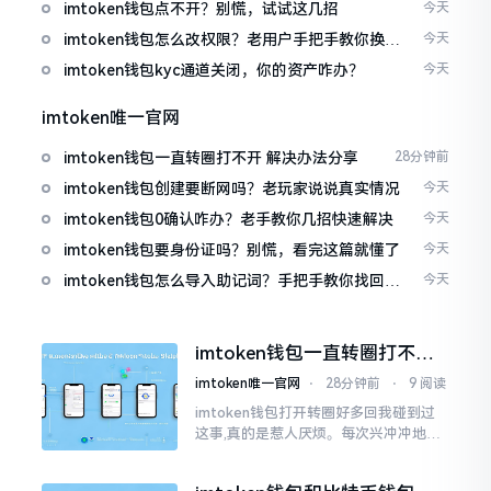
imtoken钱包点不开？别慌，试试这几招
今天
imtoken钱包怎么改权限？老用户手把手教你换主
今天
人
imtoken钱包kyc通道关闭，你的资产咋办？
今天
imtoken唯一官网
imtoken钱包一直转圈打不开 解决办法分享
28分钟前
imtoken钱包创建要断网吗？老玩家说说真实情况
今天
imtoken钱包0确认咋办？老手教你几招快速解决
今天
imtoken钱包要身份证吗？别慌，看完这篇就懂了
今天
imtoken钱包怎么导入助记词？手把手教你找回资
今天
产
imtoken钱包一直转圈打不开
解决办法分享
imtoken唯一官网
⋅
28分钟前
⋅
9 阅读
imtoken钱包打开转圈好多回我碰到过
这事,真的是惹人厌烦。每次兴冲冲地开
启imtoken,那个圈就开始不住地转呀转,
仿若永远没有尽头一样。针对这种情形,