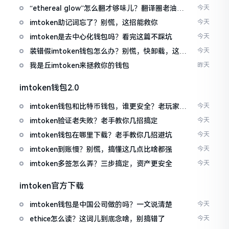
“ethereal glow”怎么翻才够味儿？翻译圈老油条
今天
的私房话
imtoken助记词忘了？别慌，这招能救你
今天
imtoken是去中心化钱包吗？看完这篇不踩坑
今天
装错假imtoken钱包怎么办？别慌，快卸载，这几
今天
招能救急
我是丘imtoken来拯救你的钱包
昨天
imtoken钱包2.0
imtoken钱包和比特币钱包，谁更安全？老玩家来
今天
聊聊
imtoken验证老失败？老手教你几招搞定
今天
imtoken钱包在哪里下载？老手教你几招避坑
今天
imtoken到账慢？别慌，搞懂这几点比啥都强
今天
imtoken多签怎么弄？三步搞定，资产更安全
今天
imtoken官方下载
imtoken钱包是中国公司做的吗？一文说清楚
今天
ethice怎么读？这词儿到底念啥，别搞错了
今天