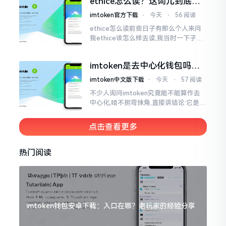
ethice怎么读？这词儿到底念
于网络连接状态
啥，别搞错了
imtoken官方下载
⋅
今天
⋅
56 阅读
ethice怎么读前些日子有那么个人来问
我ethice该怎么样去读,我当时一下子就
愣住了,卡在那儿说不出话来。这个词瞅
着模样感觉像是ethics（伦理学）,不过
imtoken是去中心化钱包吗？
呢拼写方面却少了一个字母
看完这篇不踩坑
imtoken中文版下载
⋅
今天
⋅
57 阅读
不少人询问imtoken究竟能不能算作去
中心化,咱不拐弯抹角,直接讲结论:它是一
种“不伦不类”的混合形态。私钥诚然是
由你自己掌握在手中,这点确凿无误
点击查看更多
热门阅读
imtoken钱包安卓下载：入口在哪？老玩家的经验分享