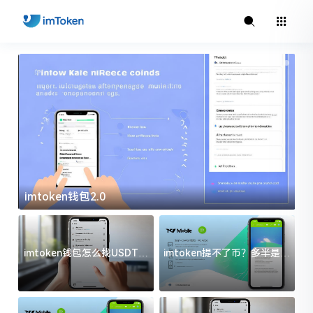
imtoken钱包2.0
i
imtoken钱包怎么找USDT地
imtoken提不了币？多半是这
址？三步搞定不踩坑
几件事没处理好