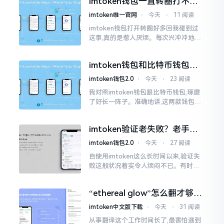
imtoken钱包一直转圈打不开
解决办法分享
imtoken唯一官网
⋅
今天
⋅
11 阅读
imtoken钱包打开转圈好多回我碰到过
这事,真的是惹人厌烦。每次兴冲冲地开
启imtoken,那个圈就开始不住地转呀转,
仿若永远没有尽头一样。针对这种情形,
imtoken钱包和比特币钱包，
大家说法不尽相同
谁更安全？老玩家来聊聊
imtoken钱包2.0
⋅
今天
⋅
23 阅读
我对照imtoken钱包跟比特币钱包,琢磨
了好长一阵子。准确地讲,这两款钱包我
都用过,它们各有独特特性。imtoken是
多链钱包,能支持多种数字货币,界面设计
imtoken验证老失败？老手教
挺美观
你几招搞定
imtoken钱包2.0
⋅
今天
⋅
27 阅读
自使用imtoken这么长时间以来,验证失
败这般状况着实令人烦闷不已。有时急
切地想要进行转账操作,却偏偏卡在验证
那一流程环节,致使整个人的状态都低落
“ethereal glow”怎么翻才够味
至极点。
儿？翻译圈老油条的私房话
imtoken中文版下载
⋅
今天
⋅
31 阅读
从事翻译这个工作时间长了,最害怕遇到