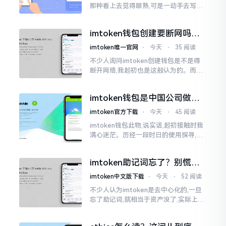
那种看上去觉得眼熟,可是一动手去写就
毫无头绪的词汇。“etherealglow”就是
很典型的例子。你去查阅词典
imtoken钱包创建要断网吗？
老玩家说说真实情况
imtoken唯一官网
⋅
今天
⋅
35 阅读
不少人询问imtoken创建钱包是不是得
断开网络,我起初也是这般认为的。而后
使用了好些年才发觉,此种说法略微有些
夸张了。断网创建主要是为了防范中间
imtoken钱包是中国公司做的
人攻击
吗？一文说清楚
imtoken官方下载
⋅
今天
⋅
45 阅读
imtoken钱包此物,说实话,起初接触时我
满心迷茫。历经一段时日的使用探寻,我
才渐渐揭开其面纱,明晰其实际状况。原
来,这款钱包乃中国团队打造,其创始人为
imtoken助记词忘了？别慌，
李鹏
这招能救你
imtoken中文版下载
⋅
今天
⋅
52 阅读
不少人认为imtoken是去中心化的,一旦
忘了助记词,就相当于资产没了,实际上这
笔账不能如此来算,重点在于你的设备是
否还存在。假设你的手机没丢,且一直处