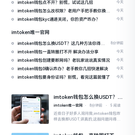
imtoken钱包点不开？别慌，试试这几招
今天
imtoken钱包怎么改权限？老用户手把手教你换主
今天
人
imtoken钱包kyc通道关闭，你的资产咋办？
今天
imtoken唯一官网
imtoken钱包怎么换USDT？这几种方法你得知
8分钟前
道
imtoken钱包一直转圈打不开 解决办法分享
今天
imtoken钱包创建要断网吗？老玩家说说真实情况
今天
imtoken钱包0确认咋办？老手教你几招快速解决
今天
imtoken钱包要身份证吗？别慌，看完这篇就懂了
今天
imtoken钱包怎么换USDT？这
几种方法你得知道
imtoken唯一官网
⋅
8分钟前
⋅
5 阅读
近些日子好多人询问我,imtoken钱包咋
样去换那USDT,讲真的,这般问题问得很
是实在。咱们那些普通之人玩币,最为头
疼之事便是怎样把各类代币换成USDT