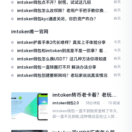
imtoken钱包点不开？别慌，试试这几招
昨天
imtoken钱包怎么改权限？老用户手把手教你换主
昨天
人
imtoken钱包kyc通道关闭，你的资产咋办？
昨天
imtoken唯一官网
imtoken护盾手表2代长啥样？真实上手体验分享
今天
imtoken钱包和imtoken到底是不是一回事？看完
今天
就懂了
imtoken钱包怎么换USDT？这几种方法你得知道
昨天
imtoken钱包一直转圈打不开 解决办法分享
昨天
imtoken钱包创建要断网吗？老玩家说说真实情况
昨天
imtoken转币老卡着？老玩家
教你几招搞定
imtoken钱包2.0
⋅
38分钟前
⋅
10 阅读
imtoken钱包一直不到账资金转了许久,
却一直不见到账,这种情况实在让人烦躁,
怒火中烧。我刚启用imtoken软件时,就
遇到过类似困扰,那时内心焦急,像被困在