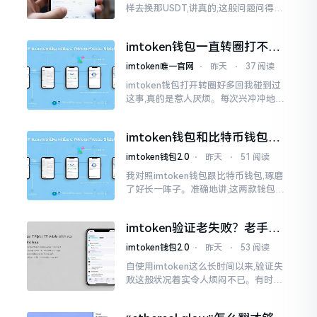
样去换那USDT,讲真的,这般问题问得很
是实在。咱们那些普通之人玩币,最为头
疼之事便是怎样把各类代币换成USDT
imtoken钱包一直转圈打不开
解决办法分享
imtoken唯一官网
⋅
昨天
⋅
37 阅读
imtoken钱包打开转圈好多回我碰到过
这事,真的是惹人厌烦。每次兴冲冲地开
启imtoken,那个圈就开始不住地转呀转,
仿若永远没有尽头一样。针对这种情形,
imtoken钱包和比特币钱包，
大家说法不尽相同
谁更安全？老玩家来聊聊
imtoken钱包2.0
⋅
昨天
⋅
51 阅读
我对照imtoken钱包跟比特币钱包,琢磨
了好长一阵子。准确地讲,这两款钱包我
都用过,它们各有独特特性。imtoken是
多链钱包,能支持多种数字货币,界面设计
imtoken验证老失败？老手教
挺美观
你几招搞定
imtoken钱包2.0
⋅
昨天
⋅
53 阅读
自使用imtoken这么长时间以来,验证失
败这般状况着实令人烦闷不已。有时急
切地想要进行转账操作,却偏偏卡在验证
那一流程环节,致使整个人的状态都低落