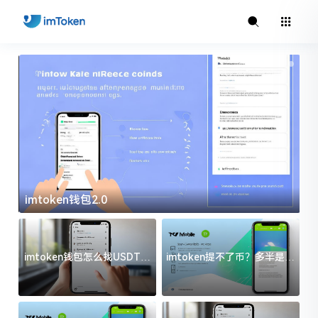
imtoken钱包2.0
i
imtoken钱包怎么找USDT地
imtoken提不了币？多半是这
址？三步搞定不踩坑
几件事没处理好