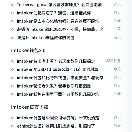
“ethereal glow”怎么翻才够味儿？翻译圈老油条
昨天
的私房话
imtoken助记词忘了？别慌，这招能救你
昨天
imtoken是去中心化钱包吗？看完这篇不踩坑
昨天
装错假imtoken钱包怎么办？别慌，快卸载，这几
昨天
招能救急
我是丘imtoken来拯救你的钱包
前天
imtoken钱包2.0
imtoken转币老卡着？老玩家教你几招搞定
38分钟前
imtoken买USDT汇率怎么算？几点买最划算
今天
imtoken钱包和比特币钱包，谁更安全？老玩家来
昨天
聊聊
imtoken验证老失败？老手教你几招搞定
昨天
imtoken钱包在哪里下载？老手教你几招避坑
昨天
imtoken官方下载
imtoken钱包是中国公司做的吗？一文说清楚
昨天
ethice怎么读？这词儿到底念啥，别搞错了
昨天