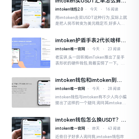
imtoken买USDT汇率怎么算？
热锅上的蚂蚁,慌乱无措。
几点买最划算
imtoken钱包2.0
⋅
今天
⋅
16 阅读
用imtoken去买USDT这种行为,实际上就
是把人民币转变为美元稳定币,好多人在
首次进行购买时都陷入了困惑状态,界面
之中有着大量的数字,汇率呈现出忽高忽
imtoken护盾手表2代长啥样？
低的状况
真实上手体验分享
imtoken唯一官网
⋅
今天
⋅
23 阅读
老实讲,头一回听闻imToken推出了呈手
表形状的硬件钱包,我着实愣了一下。在c
rypto圈子里,玩硬件钱包的人数量不少,
然而做成手表样式的着实不多见。
imtoken钱包和imtoken到底
是不是一回事？看完就懂了
imtoken唯一官网
⋅
今天
⋅
28 阅读
imtoken钱包与imtoken有不少人向小编
提出了这样的一个疑问,询问其imtoken
钱包与imtoken是不是属于不同一的事
物。而实际上,这二者根本完完全全就是
imtoken钱包怎么换USDT？这
同一个物品
几种方法你得知道
imtoken唯一官网
⋅
昨天
⋅
43 阅读
近些日子好多人询问我,imtoken钱包咋