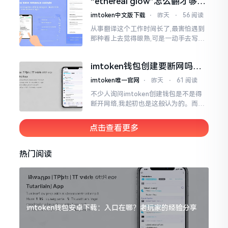
“ethereal glow”怎么翻才够味
至极点。
儿？翻译圈老油条的私房话
imtoken中文版下载
⋅
昨天
⋅
56 阅读
从事翻译这个工作时间长了,最害怕遇到
那种看上去觉得眼熟,可是一动手去写就
毫无头绪的词汇。“etherealglow”就是
很典型的例子。你去查阅词典
imtoken钱包创建要断网吗？
老玩家说说真实情况
imtoken唯一官网
⋅
昨天
⋅
61 阅读
不少人询问imtoken创建钱包是不是得
断开网络,我起初也是这般认为的。而后
使用了好些年才发觉,此种说法略微有些
夸张了。断网创建主要是为了防范中间
点击查看更多
人攻击
热门阅读
imtoken钱包安卓下载：入口在哪？老玩家的经验分享