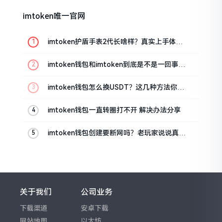
imtoken唯一官网
imtoken护盾手表2代长啥样？真实上手体验
分享
imtoken钱包和imtoken到底是不是一回事？
看完就懂了
imtoken钱包怎么换USDT？这几种方法你得
知道
imtoken钱包一直转圈打不开 解决办法分享
imtoken钱包创建要断网吗？老玩家说说真实
情况
关于我们
公司业务
下载渠道
安卓下载
网站地图
以太坊