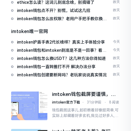
ethice怎么读？这词儿到底念啥，别搞错了
昨天
imtoken钱包点不开？别慌，试试这几招
昨天
imtoken钱包怎么改权限？老用户手把手教你换主
昨天
人
imtoken唯一官网
imtoken护盾手表2代长啥样？真实上手体验分享
今天
imtoken钱包和imtoken到底是不是一回事？看完
今天
就懂了
imtoken钱包怎么换USDT？这几种方法你得知道
昨天
imtoken钱包一直转圈打不开 解决办法分享
昨天
imtoken钱包创建要断网吗？老玩家说说真实情况
昨天
imtoken钱包截屏要谨慎，别
把隐私当儿戏
imtoken官方下载
⋅
31分钟前
⋅
8 阅读
钱包截图这事儿,起初瞧着好像挺简单,可
实际上却藏着好多玄机,我见过好多人,总
随手截钱包画面后,就随便发到朋友圈或
者群聊里,结果账号被盗,资产也没了,要晓