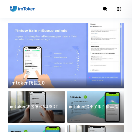
imtoken钱包2.0
i
imtoken钱包怎么找USDT地
imtoken提不了币？多半是这
址？三步搞定不踩坑
几件事没处理好