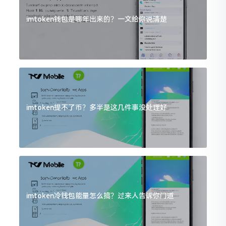
imtoken钱包是哪年出来的？一文给你说清楚
imtoken提不了币？多半是这几件事没处理好
imtoken冷钱包能量怎么搞？过来人告诉你门道