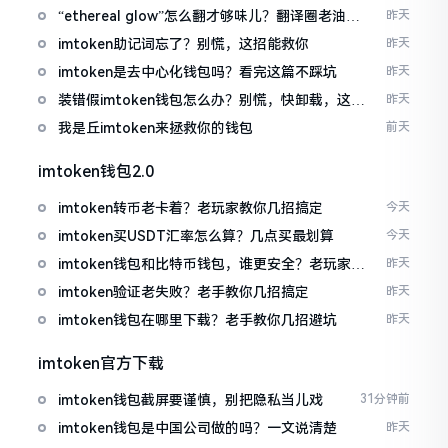
“ethereal glow”怎么翻才够味儿？翻译圈老油条
昨天
的私房话
imtoken助记词忘了？别慌，这招能救你
昨天
imtoken是去中心化钱包吗？看完这篇不踩坑
昨天
装错假imtoken钱包怎么办？别慌，快卸载，这几
昨天
招能救急
我是丘imtoken来拯救你的钱包
前天
imtoken钱包2.0
imtoken转币老卡着？老玩家教你几招搞定
今天
imtoken买USDT汇率怎么算？几点买最划算
今天
imtoken钱包和比特币钱包，谁更安全？老玩家来
昨天
聊聊
imtoken验证老失败？老手教你几招搞定
昨天
imtoken钱包在哪里下载？老手教你几招避坑
昨天
imtoken官方下载
imtoken钱包截屏要谨慎，别把隐私当儿戏
31分钟前
imtoken钱包是中国公司做的吗？一文说清楚
昨天