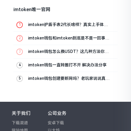
imtoken唯一官网
imtoken护盾手表2代长啥样？真实上手体验
分享
imtoken钱包和imtoken到底是不是一回事？
看完就懂了
imtoken钱包怎么换USDT？这几种方法你得
知道
imtoken钱包一直转圈打不开 解决办法分享
imtoken钱包创建要断网吗？老玩家说说真实
情况
关于我们
公司业务
下载渠道
安卓下载
网站地图
以太坊