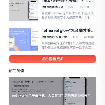
imtoken验证老失败？老手教
挺美观
你几招搞定
imtoken钱包2.0
⋅
昨天
⋅
59 阅读
自使用imtoken这么长时间以来,验证失
败这般状况着实令人烦闷不已。有时急
切地想要进行转账操作,却偏偏卡在验证
那一流程环节,致使整个人的状态都低落
“ethereal glow”怎么翻才够味
至极点。
儿？翻译圈老油条的私房话
imtoken中文版下载
⋅
昨天
⋅
63 阅读
从事翻译这个工作时间长了,最害怕遇到
那种看上去觉得眼熟,可是一动手去写就
毫无头绪的词汇。“etherealglow”就是
很典型的例子。你去查阅词典
点击查看更多
热门阅读
imtoken钱包安卓下载：入口在哪？老玩家的经验分享