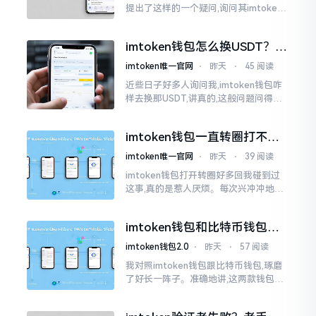
提出了这样的一个疑问,询问其imtoken
钱包与imtoken是不是属于不同一的事
物。而实际上,这二者根本完完全全就是
imtoken钱包怎么换USDT？这
同一个物品
几种方法你得知道
imtoken唯一官网
⋅
昨天
⋅
45 阅读
近些日子好多人询问我,imtoken钱包咋
样去换那USDT,讲真的,这般问题问得很
是实在。咱们那些普通之人玩币,最为头
疼之事便是怎样把各类代币换成USDT
imtoken钱包一直转圈打不开
解决办法分享
imtoken唯一官网
⋅
昨天
⋅
39 阅读
imtoken钱包打开转圈好多回我碰到过
这事,真的是惹人厌烦。每次兴冲冲地开
启imtoken,那个圈就开始不住地转呀转,
仿若永远没有尽头一样。针对这种情形,
imtoken钱包和比特币钱包，
大家说法不尽相同
谁更安全？老玩家来聊聊
imtoken钱包2.0
⋅
昨天
⋅
57 阅读
我对照imtoken钱包跟比特币钱包,琢磨
了好长一阵子。准确地讲,这两款钱包我
都用过,它们各有独特特性。imtoken是
多链钱包,能支持多种数字货币,界面设计