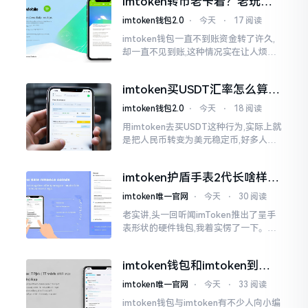
imtoken转币老卡着？老玩家
得
教你几招搞定
imtoken钱包2.0
⋅
今天
⋅
17 阅读
imtoken钱包一直不到账资金转了许久,
却一直不见到账,这种情况实在让人烦躁,
怒火中烧。我刚启用imtoken软件时,就
遇到过类似困扰,那时内心焦急,像被困在
imtoken买USDT汇率怎么算？
热锅上的蚂蚁,慌乱无措。
几点买最划算
imtoken钱包2.0
⋅
今天
⋅
18 阅读
用imtoken去买USDT这种行为,实际上就
是把人民币转变为美元稳定币,好多人在
首次进行购买时都陷入了困惑状态,界面
之中有着大量的数字,汇率呈现出忽高忽
imtoken护盾手表2代长啥样？
低的状况
真实上手体验分享
imtoken唯一官网
⋅
今天
⋅
30 阅读
老实讲,头一回听闻imToken推出了呈手
表形状的硬件钱包,我着实愣了一下。在c
rypto圈子里,玩硬件钱包的人数量不少,
然而做成手表样式的着实不多见。
imtoken钱包和imtoken到底
是不是一回事？看完就懂了
imtoken唯一官网
⋅
今天
⋅
33 阅读
imtoken钱包与imtoken有不少人向小编