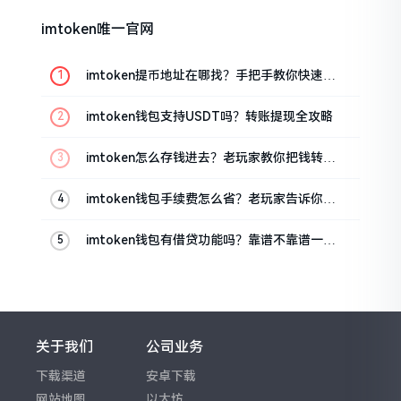
imtoken唯一官网
imtoken提币地址在哪找？手把手教你快速查
看
imtoken钱包支持USDT吗？转账提现全攻略
imtoken怎么存钱进去？老玩家教你把钱转进
钱包
imtoken钱包手续费怎么省？老玩家告诉你几
个实在招
imtoken钱包有借贷功能吗？靠谱不靠谱一文
说清楚
关于我们
公司业务
下载渠道
安卓下载
网站地图
以太坊