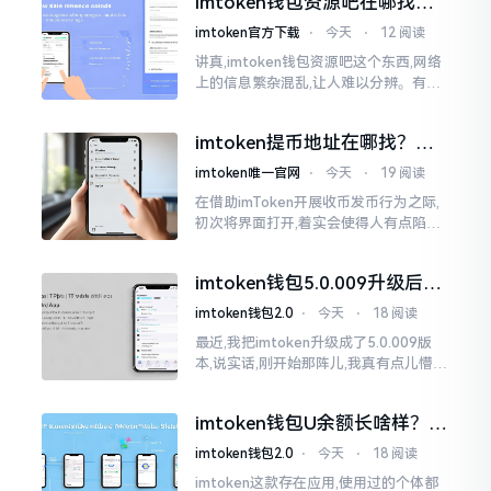
imtoken钱包资源吧在哪找，
这些坑我帮你趟过
imtoken官方下载
⋅
今天
⋅
12 阅读
讲真,imtoken钱包资源吧这个东西,网络
上的信息繁杂混乱,让人难以分辨。有的
人声称那是官方途径,有的人则表示是第
三方进行的搬运。倘若找对了资源
imtoken提币地址在哪找？手
把手教你快速查看
imtoken唯一官网
⋅
今天
⋅
19 阅读
在借助imToken开展收币发币行为之际,
初次将界面打开,着实会使得人有点陷入
发懵的状态,那密密麻麻的按钮,多得以至
于如同迷宫一样。好多人纷纷询问我
imtoken钱包5.0.009升级后咋
用？老用户实测分享
imtoken钱包2.0
⋅
今天
⋅
18 阅读
最近,我把imtoken升级成了5.0.009版
本,说实话,刚开始那阵儿,我真有点儿懵,
整个界面变了,布局也重新排了,结果我想
找某些东西时,得绕两圈才能找到
imtoken钱包U余额长啥样？截
图这样看
imtoken钱包2.0
⋅
今天
⋅
18 阅读
imtoken这款存在应用,使用过的个体都