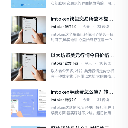
心知肚明,它展示的界面极为简约。可是,
U余额的那个部分偶尔会致使人们的视觉
感受产生些许困惑。
imtoken钱包交易所靠不靠
谱？老玩家说说心里话
imtoken钱包2.0
⋅
今天
⋅
23 阅读
imtoken这个东西已经使用了挺长一段
时间了,诚实地讲,心里始终存在着一个疙
瘩。钱包本身不存在问题,然而交易所那
边就稍微有点让人不放心。今天来谈论
以太坊币美元行情今日价格走
这个事情
势分析，散户如何避免追涨杀
imtoken官方下载
⋅
今天
⋅
30 阅读
跌被套牢
以太坊今天多少钱？美元行情走势分析
有一种数字货币叫做以太坊,它的价格走
势那叫一个起伏不定,就如同乘坐游乐场
里的过山车一样。每一天,伴随着美元汇
imtoken手续费怎么算？转账
率出现的一点点波动
和交易所差别大了
imtoken钱包2.0
⋅
今天
⋅
31 阅读
imtoken这款钱包,我已使用好几年,在手
续费方面,着实踩过不少坑。起初使用时,
每次转账,都提心吊胆,完全不知钱究竟扣
在了何处。经后来慢慢深入研究,才终于