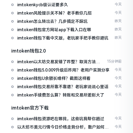
imtokenkycb级认证要多久
今天
imtoken风险提示关不掉？老手教你几招
今天
imtoken怎么转出去？几步搞定不踩坑
昨天
imtoken钱包官方网址app下载入口在哪
昨天
imtoken钱包下载中文版，老玩家手把手教你避坑
昨天
imtoken钱包2.0
imtoken以太坊交易发错了咋整？取消方法告
15分钟前
诉你
imtoken钱包5.0.009升级后咋用？老用户实测分享
今天
imtoken钱包U余额长啥样？截图这样看
今天
imtoken钱包交易所靠不靠谱？老玩家说说心里话
今天
imtoken手续费怎么算？转账和交易所差别大了
今天
imtoken官方下载
imtoken钱包资源吧在哪找，这些坑我帮你趟过
今天
以太坊币美元行情今日价格走势分析，散户如何避
今天