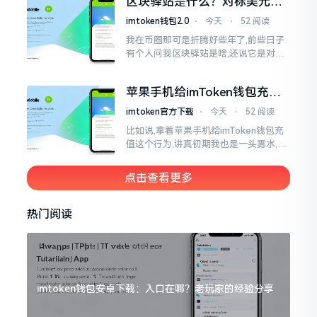
区块驿站是什么？对标美元的
明白
ETH到底咋回事
imtoken钱包2.0
⋅
今天
⋅
52 阅读
我在币圈那可是折腾好些年了,前些日子
有个人问我区块驿站是啥,还说它是对标
美元的ETH,说实在的,刚开始的时候我也
犯难,这词听起来可挺吓人的。之后我翻
苹果手机给imToken钱包充
找了些资料
值，这几步别搞错
imtoken官方下载
⋅
今天
⋅
52 阅读
比如说,拿着苹果手机给imToken钱包充
值这个行为,讲真初期我也是一头雾水,搞
不清楚状况。在安卓系统上,简单直接复
制地址便大功告成,然而到了iPhone这儿
点击查看更多
热门阅读
imtoken钱包安卓下载：入口在哪？老玩家的经验分享