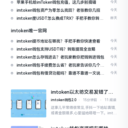
免追涨杀跌被套牢
苹果手机给imToken钱包充值，这几步别搞错
今天
imtoken钱包资产为零怎么找回？老张教你几招
今天
imtoken里USDT怎么换成TRX？手把手教你转成
昨天
波场币
imtoken唯一官网
imtoken提币地址在哪找？手把手教你快速查看
今天
imtoken钱包支持USDT吗？转账提现全攻略
今天
imtoken怎么存钱进去？老玩家教你把钱转进钱包
今天
imtoken钱包手续费怎么省？老玩家告诉你几个实
今天
在招
imtoken钱包有借贷功能吗？靠谱不靠谱一文说清
今天
楚
imtoken以太坊交易发错了咋
整？取消方法告诉你
imtoken钱包2.0
⋅
15分钟前
⋅
11 阅读
这事儿平常得很常见,手抖一下地址填错,
或者金额填多,心里猛地咯噔一下。imto
ken里的以太坊那交易,本质乃是一锤子
买卖啊,一旦提交到区块链之上