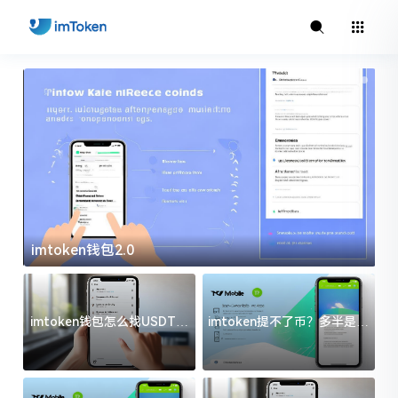
imtoken钱包2.0
i
imtoken钱包怎么找USDT地
imtoken提不了币？多半是这
址？三步搞定不踩坑
几件事没处理好