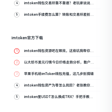
imtoken钱包交易所靠不靠谱？老玩家说说心
里话
imtoken手续费怎么算？转账和交易所差别大
了
imtoken官方下载
imtoken钱包资源吧在哪找，这些坑我帮你趟
过
以太坊币美元行情今日价格走势分析，散户如
何避免追涨杀跌被套牢
苹果手机给imToken钱包充值，这几步别搞错
imtoken钱包资产为零怎么找回？老张教你几
招
imtoken里USDT怎么换成TRX？手把手教你
转成波场币