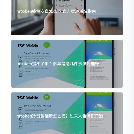
imtoken钱包安卓怎么下 官方渠道避坑指南
imtoken提不了币？多半是这几件事没处理好
imtoken冷钱包能量怎么搞？过来人告诉你门道