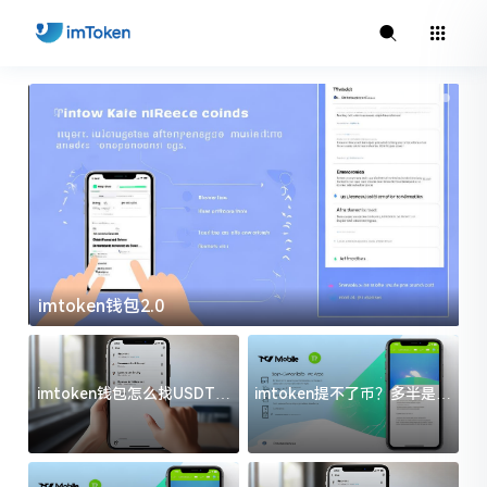
imtoken钱包2.0
i
imtoken钱包怎么找USDT地
imtoken提不了币？多半是这
址？三步搞定不踩坑
几件事没处理好