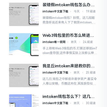
的样子,然而真的敢于点击一下吗?内心一
装错假imtoken钱包怎么办？
直忐忑不安。我折腾了好些日子
别慌，快卸载，这几招能救急
imtoken中文版下载
⋅
今天
⋅
19 阅读
装错假imtoken钱包？别慌，这几招能
救急听说近来有人下了假货imtoken,心
里必然怦怦一跳。这事物看起来如真品
一式,图标、名字皆仿得极像,然而其中全
Web3钱包里的币怎么转进
是陷阱。
imToken？别慌，三步搞定
imtoken唯一官网
⋅
昨天
⋅
24 阅读
手上持有Web3钱包的币,打算迁移到imT
oken里存放,这件事情实际上没那么神秘
莫测。好多人一听闻“跨链”、“转账”就
心生畏惧,担心转错链导致币消失不见
我是丘imtoken来拯救你的钱
包
imtoken中文版下载
⋅
昨天
⋅
25 阅读
这几日,钱包之中那些许数字资产,着实令
人难以安睡。币圈这所在,其涨跌恰似翻
书那般迅速,昨日尚呈飘红之态，今日已
然绿得人心慌慌。众多人手中紧握着一
imtoken钱包怎么下？这几种
堆币
靠谱路子别走歪
imtoken中文版下载
⋅
昨天
⋅
30 阅读