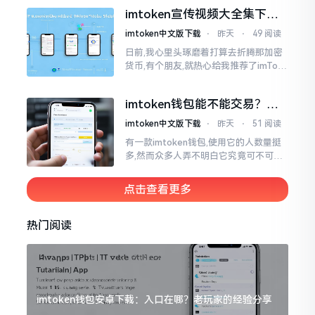
就不会去发行属于自身的货币,它仅仅是
imtoken宣传视频大全集下
一个“钱包”而已
载，新手看完就懂怎么用
imtoken中文版下载
⋅
昨天
⋅
49 阅读
日前,我心里头琢磨着打算去折腾那加密
货币,有个朋友,就热心给我推荐了imTok
en,还着重讲这可是个老资格的钱包哩。
之后,我去到网上搜索了一番,嘿
imtoken钱包能不能交易？一
文说清楚
imtoken中文版下载
⋅
昨天
⋅
51 阅读
有一款imtoken钱包,使用它的人数量挺
多,然而众多人弄不明白它究竟可不可以
进行交易。说实话,此问题问得很实在。
钱包和交易所原本就是不同的事物,像是
点击查看更多
存钱罐与菜市场那般
热门阅读
imtoken钱包安卓下载：入口在哪？老玩家的经验分享