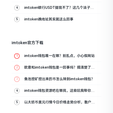
imtoken银行USDT提现不了？这几个法子能
帮你搞定
imtoken换地址其实就这么回事
imtoken官方下载
imtoken钱包唯一在哪？别乱点，小心假网站
欧意和imtoken钱包是一回事吗？搞清楚了再
装钱包
鱼池挖矿挖出来的币怎么转到imtoken钱包？
imtoken钱包资源吧在哪找，这些坑我帮你趟
过
以太坊币美元行情今日价格走势分析，散户如
何避免追涨杀跌被套牢