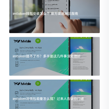
imtoken钱包安卓怎么下 官方渠道避坑指南
imtoken提不了币？多半是这几件事没处理好
imtoken冷钱包能量怎么搞？过来人告诉你门道