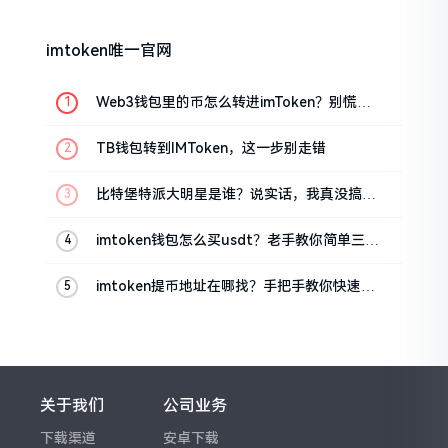
imtoken唯一官网
Web3钱包里的币怎么转进imToken？别慌，
三步搞定
TB钱包转到IMToken，这一步别走错
比特堡特派大明星是谁？说实话，我真没搞明
白
imtoken钱包怎么买usdt？老手教你简单三步
搞定
imtoken提币地址在哪找？手把手教你快速查
看
关于我们
公司业务
下载渠道
安卓下载