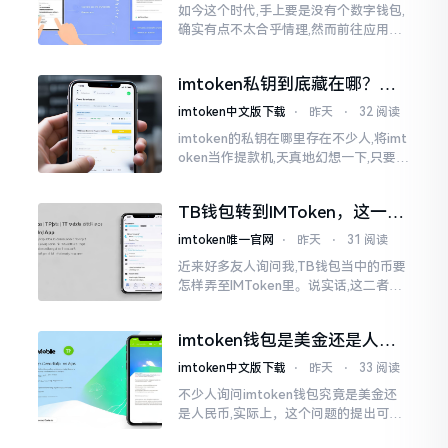
如今这个时代,手上要是没有个数字钱包,
确实有点不太合乎情理,然而前往应用商
店搜索“imtoken”,呈现出来的结果各式
各样,实在是让人头疼不已。有些看起来
imtoken私钥到底藏在哪？别
似乎相似
慌，找对地方才安心
imtoken中文版下载
⋅
昨天
⋅
32 阅读
imtoken的私钥在哪里存在不少人,将imt
oken当作提款机,天真地幻想一下,只要把
密码输入进去了事情就会顺顺利利的。
然而,实际并不如此
TB钱包转到IMToken，这一步
别走错
imtoken唯一官网
⋅
昨天
⋅
31 阅读
近来好多友人询问我,TB钱包当中的币要
怎样弄至IMToken里。说实话,这二者皆
是钱包,并无什么高低贵贱之分,然而在操
作方面的确得细致些。好多人转着转着
imtoken钱包是美金还是人民
就迷糊了
币？其实它是个“多面手”
imtoken中文版下载
⋅
昨天
⋅
33 阅读
不少人询问imtoken钱包究竟是美金还
是人民币,实际上，这个问题的提出可谓
是有些“外行人”的意味了。imtoken根本