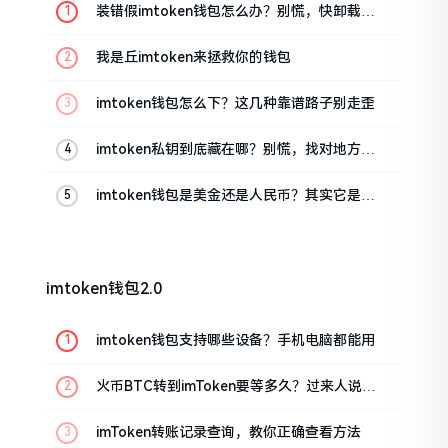
装错假imtoken钱包怎么办？别慌，快卸载，
这几招能救急
我是丘imtoken来拯救你的钱包
imtoken钱包怎么下？这几种靠谱路子别走歪
imtoken私钥到底藏在哪？别慌，找对地方才
安心
imtoken钱包是美金还是人民币？其实它是个
“多面手”
imtoken钱包2.0
imtoken钱包支持哪些设备？手机电脑都能用
火币BTC转到imToken要等多久？过来人说说
真实情况
imToken转账记录查询，教你正确查看方法