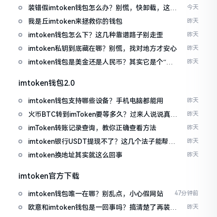
装错假imtoken钱包怎么办？别慌，快卸载，这几
今天
招能救急
我是丘imtoken来拯救你的钱包
昨天
imtoken钱包怎么下？这几种靠谱路子别走歪
昨天
imtoken私钥到底藏在哪？别慌，找对地方才安心
昨天
imtoken钱包是美金还是人民币？其实它是个“多
昨天
面手”
imtoken钱包2.0
imtoken钱包支持哪些设备？手机电脑都能用
昨天
火币BTC转到imToken要等多久？过来人说说真实
昨天
情况
imToken转账记录查询，教你正确查看方法
昨天
imtoken银行USDT提现不了？这几个法子能帮你
昨天
搞定
imtoken换地址其实就这么回事
昨天
imtoken官方下载
imtoken钱包唯一在哪？别乱点，小心假网站
47分钟前
欧意和imtoken钱包是一回事吗？搞清楚了再装钱
昨天