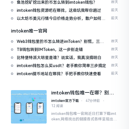
包
鱼池挖矿挖出来的币怎么转到imtoken钱包？
昨天
imtoken钱包资源吧在哪找，这些坑我帮你趟过
前天
以太坊币美元行情今日价格走势分析，散户如何避
前天
免追涨杀跌被套牢
imtoken唯一官网
Web3钱包里的币怎么转进imToken？别慌，三步
昨天
搞定
TB钱包转到IMToken，这一步别走错
昨天
比特堡特派大明星是谁？说实话，我真没搞明白
昨天
imtoken钱包怎么买usdt？老手教你简单三步搞定
昨天
imtoken提币地址在哪找？手把手教你快速查看
前天
imtoken钱包唯一在哪？别乱
点，小心假网站
imtoken官方下载
⋅
47分钟前
⋅
12 阅读
imtoken钱包唯一官网近日打算下载imt
oken,网络找出的链接各式各样呈现出乱
糟糟的状态,瞅着都好像是那么一股正确