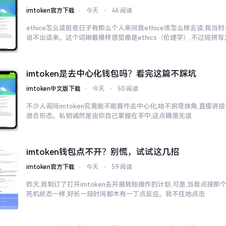
imtoken官方下载
⋅
今天
⋅
46 阅读
ethice怎么读前些日子有那么个人来问我ethice该怎么样去读,我
说不出话来。这个词瞅着模样感觉像是ethics（伦理学）,不过呢拼
imtoken是去中心化钱包吗？看完这篇不踩坑
imtoken中文版下载
⋅
今天
⋅
50 阅读
不少人询问imtoken究竟能不能算作去中心化,咱不拐弯抹角,直接讲结
混合形态。私钥诚然是由你自己掌握在手中,这点确凿无误
imtoken钱包点不开？别慌，试试这几招
imtoken官方下载
⋅
今天
⋅
59 阅读
昨天,我制订了打开imtoken去开展转账操作的计划,可是,当我点按
死机状态一样,好长一段时间都木有一丁点反应。我不住地点击