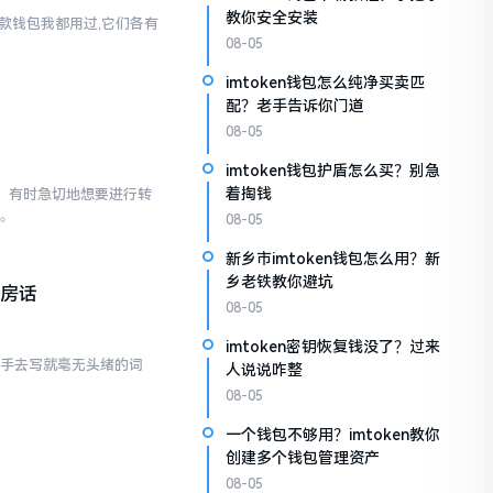
教你安全安装
两款钱包我都用过,它们各有
08-05
imtoken钱包怎么纯净买卖匹
配？老手告诉你门道
08-05
imtoken钱包护盾怎么买？别急
着掏钱
已。有时急切地想要进行转
点。
08-05
新乡市imtoken钱包怎么用？新
乡老铁教你避坑
私房话
08-05
imtoken密钥恢复钱没了？过来
动手去写就毫无头绪的词
人说说咋整
08-05
一个钱包不够用？imtoken教你
创建多个钱包管理资产
08-05