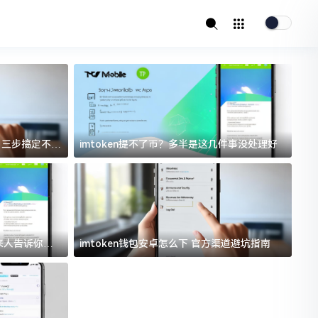
址？三步搞定不踩
imtoken提不了币？多半是这几件事没处理好
i
过来人告诉你门
imtoken钱包安卓怎么下 官方渠道避坑指南