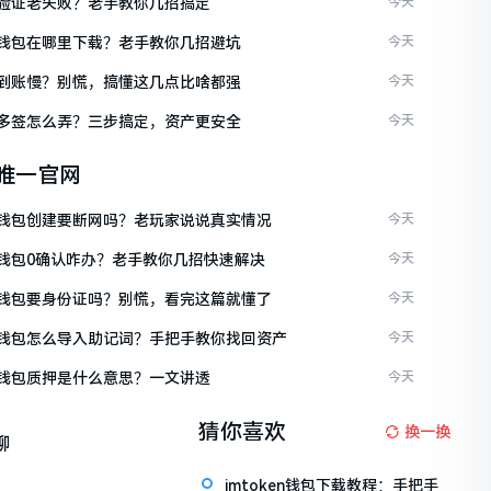
ken验证老失败？老手教你几招搞定
今天
ken钱包在哪里下载？老手教你几招避坑
今天
ken到账慢？别慌，搞懂这几点比啥都强
今天
ken多签怎么弄？三步搞定，资产更安全
今天
en唯一官网
ken钱包创建要断网吗？老玩家说说真实情况
今天
ken钱包0确认咋办？老手教你几招快速解决
今天
ken钱包要身份证吗？别慌，看完这篇就懂了
今天
ken钱包怎么导入助记词？手把手教你找回资产
今天
ken钱包质押是什么意思？一文讲透
今天
猜你喜欢
换一换
聊
imtoken钱包下载教程：手把手