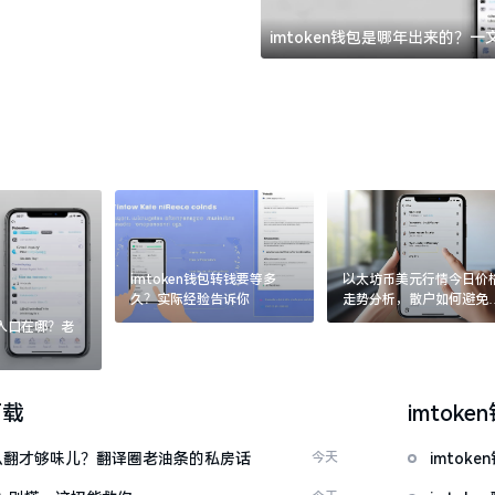
imtoken钱包是哪年出来的？
imtoken钱包转钱要等多
以太坊币美元行情今日价
久？实际经验告诉你
走势分析，散户如何避免
涨杀跌被套牢
：入口在哪？老
下载
imtoke
ow”怎么翻才够味儿？翻译圈老油条的私房话
今天
imto