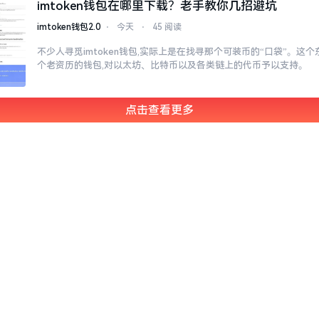
imtoken钱包在哪里下载？老手教你几招避坑
imtoken钱包2.0
⋅
今天
⋅
45 阅读
不少人寻觅imtoken钱包,实际上是在找寻那个可装币的“口袋”。这个东
个老资历的钱包,对以太坊、比特币以及各类链上的代币予以支持。
点击查看更多