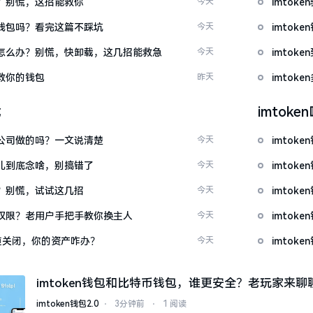
忘了？别慌，这招能救你
今天
imto
心化钱包吗？看完这篇不踩坑
今天
imto
钱包怎么办？别慌，快卸载，这几招能救急
今天
imto
拯救你的钱包
昨天
imto
载
imtok
中国公司做的吗？一文说清楚
今天
imto
这词儿到底念啥，别搞错了
今天
imto
不开？别慌，试试这几招
今天
imto
么改权限？老用户手把手教你换主人
今天
imto
c通道关闭，你的资产咋办？
今天
imto
imtoken钱包和比特币钱包，谁更安全？老玩家来聊
imtoken钱包2.0
⋅
3分钟前
⋅
1 阅读