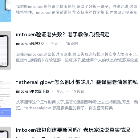
我对照imtoken钱包跟比特币钱包,琢磨了好长一阵子。准确地讲,这
独特特性。imtoken是多链钱包,能支持多种数字货币,界面设计挺美观
imtoken验证老失败？老手教你几招搞定
imtoken钱包2.0
⋅
今天
⋅
15 阅读
自使用imtoken这么长时间以来,验证失败这般状况着实令人烦闷不
账操作,却偏偏卡在验证那一流程环节,致使整个人的状态都低落至极
“ethereal glow”怎么翻才够味儿？翻译圈老油条的
imtoken中文版下载
⋅
今天
⋅
19 阅读
从事翻译这个工作时间长了,最害怕遇到那种看上去觉得眼熟,可是一
汇。“etherealglow”就是很典型的例子。你去查阅词典
imtoken钱包创建要断网吗？老玩家说说真实情况