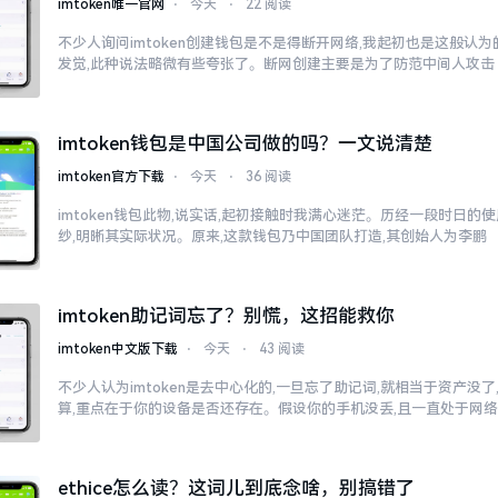
imtoken唯一官网
⋅
今天
⋅
22 阅读
不少人询问imtoken创建钱包是不是得断开网络,我起初也是这般认
发觉,此种说法略微有些夸张了。断网创建主要是为了防范中间人攻击
imtoken钱包是中国公司做的吗？一文说清楚
imtoken官方下载
⋅
今天
⋅
36 阅读
imtoken钱包此物,说实话,起初接触时我满心迷茫。历经一段时日的
纱,明晰其实际状况。原来,这款钱包乃中国团队打造,其创始人为李鹏
imtoken助记词忘了？别慌，这招能救你
imtoken中文版下载
⋅
今天
⋅
43 阅读
不少人认为imtoken是去中心化的,一旦忘了助记词,就相当于资产没
算,重点在于你的设备是否还存在。假设你的手机没丢,且一直处于网
ethice怎么读？这词儿到底念啥，别搞错了