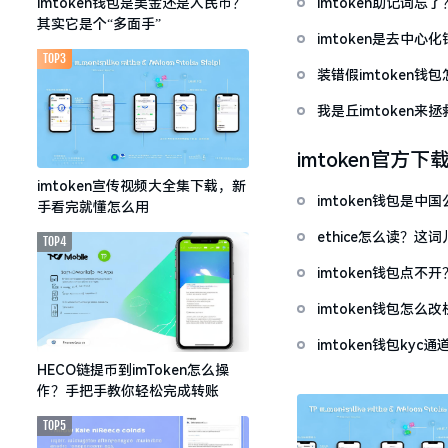
imtoken助记词
imtoken钱包是美金还是人民币？
其实它是个“多面手”
imtoken是去中
TOP3
装错假imtoken
我是丘imtoken来
imtoken官方下
imtoken宣传视频大全集下载，新
imtoken钱包是
手看完就懂怎么用
ethice怎么读？
TOP4
imtoken钱包点
imtoken钱包怎
imtoken钱包ky
HECO链提币到imToken怎么操
作？手把手教你轻松完成转账
TOP5